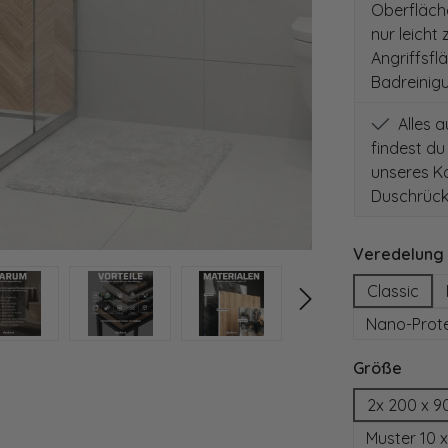
Oberfläch
nur leicht
Angriffsfl
Badreinig
Alles 
findest du
unseres Ko
Duschrück
Veredelung
Classic
Nano-Prot
auswä
Größe
2x 200 x 9
Muster 10 