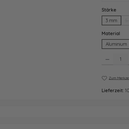
ausw
Stärke
3 mm
5
aus
Material
Aluminium
Produkt Anzahl
Zum Merkzet
Lieferzeit:
1