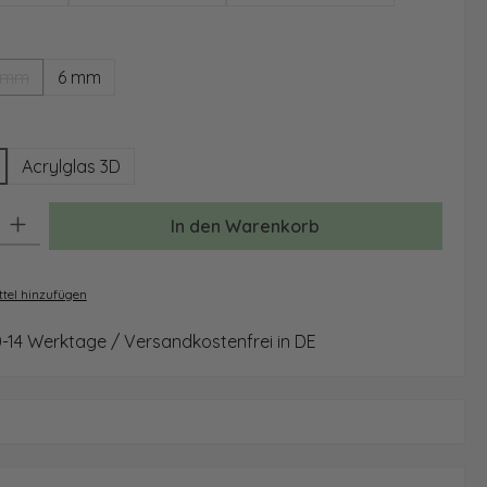
ählen
 mm
6 mm
(Diese Option ist zurzeit nicht verfügbar.)
wählen
Acrylglas 3D
: Gib den gewünschten Wert ein oder benutze die Schaltflächen um 
In den Warenkorb
tel hinzufügen
0-14 Werktage / Versandkostenfrei in DE