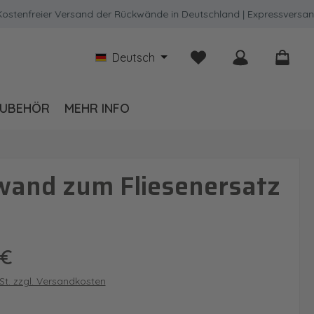
freier Versand der Rückwände in Deutschland | Expressversand mög
Du hast 0 Produkte auf
Deutsch
UBEHÖR
MEHR INFO
wand zum Fliesenersatz
is:
 €
wSt. zzgl. Versandkosten