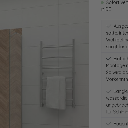
Sofort ver
in DE
Ausgeze
satte, int
Wohlbefind
sorgt für 
Einfach
Montage m
So wird d
Vorkenntni
Langleb
wasserdich
angebracht
für Schimm
Fugenlo