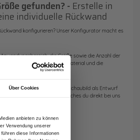
Größe gefunden? -
Erstelle in
eine individuelle Rückwand
 Rückwand konfigurieren? Unser Konfigurator macht es
 Anwendungsbereich, die Größe sowie die Anzahl der
t du dein Wunschmotiv, das Material und die
 werden dir die Rückwände im Schaubild als Entwurf
Über Cookies
u dein individuelles Angebot, welches du direkt bei uns
T AUF
NDE
 Medien anbieten zu können
den.
hrer Verwendung unserer
 führen diese Informationen