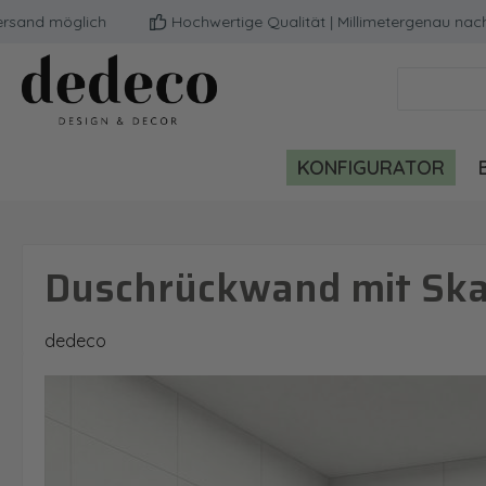
d möglich
Hochwertige Qualität | Millimetergenau nach de
m Hauptinhalt springen
Zur Suche springen
Zur Hauptnavigation springen
KONFIGURATOR
Duschrückwand mit Skan
dedeco
Bildergalerie überspringen