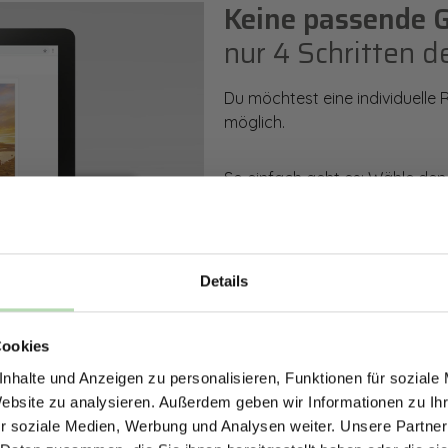
Keine passende 
nur 4 Schritten d
Du möchtest eine individuelle
möglich.
So einfach geht es: Wähle den
Rückwand. Anschließend kanns
Zusatzveredelung auswählen.
Mithilfe unseres Konfigurators
Details
dargestellt. Parallel erhältst d
ERHALTE 5% RABAT
bestellen kannst.
Cookies
DEINE RÜCKWÄ
nhalte und Anzeigen zu personalisieren, Funktionen für soziale
Jetzt zum Newsletter anmel
Zum Konfigurator
Website zu analysieren. Außerdem geben wir Informationen zu I
r soziale Medien, Werbung und Analysen weiter. Unsere Partner