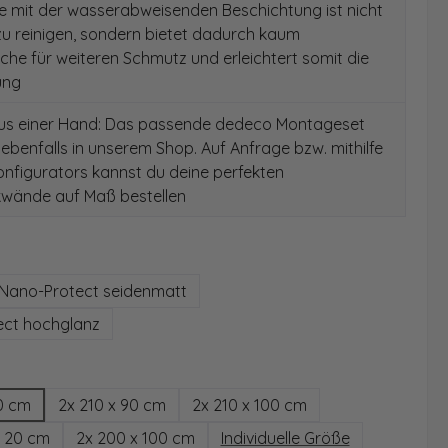
e mit der wasserabweisenden Beschichtung ist nicht
 zu reinigen, sondern bietet dadurch kaum
äche für weiteren Schmutz und erleichtert somit die
ung
aus einer Hand: Das passende dedeco Montageset
 ebenfalls in unserem Shop. Auf Anfrage bzw. mithilfe
nfigurators kannst du deine perfekten
wände auf Maß bestellen
auswählen
Nano-Protect seidenmatt
ect hochglanz
hlen
0 cm
2x 210 x 90 cm
2x 210 x 100 cm
x 20 cm
2x 200 x 100 cm
Individuelle Größe