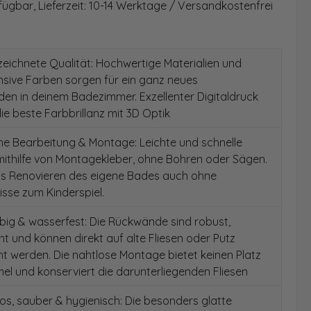
fügbar, Lieferzeit: 10-14 Werktage / Versandkostenfrei
ichnete Qualität: Hochwertige Materialien und
ensive Farben sorgen für ein ganz neues
en in deinem Badezimmer. Exzellenter Digitaldruck
die beste Farbbrillanz mit 3D Optik
e Bearbeitung & Montage: Leichte und schnelle
ithilfe von Montagekleber, ohne Bohren oder Sägen.
as Renovieren des eigene Bades auch ohne
sse zum Kinderspiel.
ig & wasserfest: Die Rückwände sind robust,
t und können direkt auf alte Fliesen oder Putz
 werden. Die nahtlose Montage bietet keinen Platz
el und konserviert die darunterliegenden Fliesen
s, sauber & hygienisch: Die besonders glatte