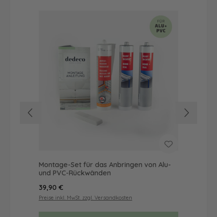
Montage-Set für das Anbringen von Alu-
Dus
und PVC-Rückwänden
als
Regulärer Preis:
Reg
39,90 €
49
Preise inkl. MwSt. zzgl. Versandkosten
Prei