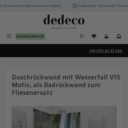
Zum Hauptinhalt springen
Deutschland | Expressversand möglich
Kostenfreier Versand der Rückwänd
Du hast 0 Produk
KONFIGURATOR
+49 5191 62 33 666
Duschrückwand mit Wasserfall V15
Motiv, als Badrückwand zum
Fliesenersatz
Bildergalerie überspringen