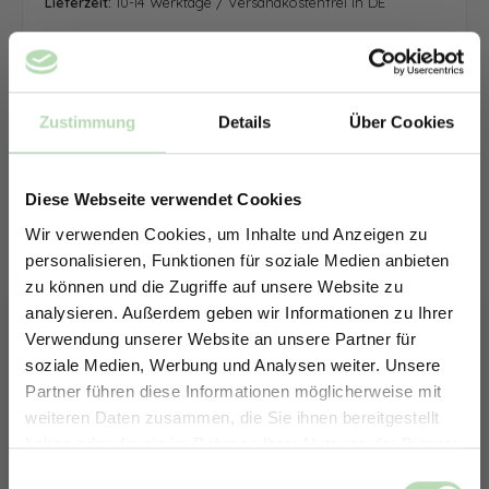
Lieferzeit:
10-14 Werktage / Versandkostenfrei in DE
Zustimmung
Details
Über Cookies
Diese Webseite verwendet Cookies
Wir verwenden Cookies, um Inhalte und Anzeigen zu
personalisieren, Funktionen für soziale Medien anbieten
zu können und die Zugriffe auf unsere Website zu
analysieren. Außerdem geben wir Informationen zu Ihrer
Verwendung unserer Website an unsere Partner für
soziale Medien, Werbung und Analysen weiter. Unsere
Partner führen diese Informationen möglicherweise mit
ERHALTE 5% RABATT AUF
weiteren Daten zusammen, die Sie ihnen bereitgestellt
DEINE RÜCKWÄNDE
haben oder die sie im Rahmen Ihrer Nutzung der Dienste
Jetzt zum Newsletter anmelden.
gesammelt haben.
Keine passende Größe gefunden? -
Einwilligungsauswahl