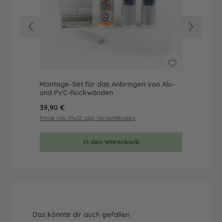
Montage-Set für das Anbringen von Alu-
Mus
und PVC-Rückwänden
& 
Regulärer Preis:
Reg
39,90 €
9,9
Preise inkl. MwSt. zzgl. Versandkosten
Prei
In den Warenkorb
Produktgalerie überspringen
Das könnte dir auch gefallen