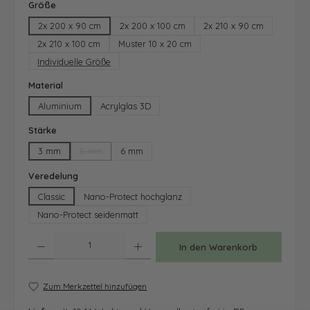
auswählen
Größe
2x 200 x 90 cm
2x 200 x 100 cm
2x 210 x 90 cm
2x 210 x 100 cm
Muster 10 x 20 cm
Individuelle Größe
auswählen
Material
Aluminium
Acrylglas 3D
auswählen
Stärke
3 mm
5 mm
6 mm
(Diese Option ist zurzeit nicht verfügbar.)
auswählen
Veredelung
Classic
Nano-Protect hochglanz
Nano-Protect seidenmatt
Produkt Anzahl: Gib den gewünschten Wert ein oder benutze die Schaltfläche
In den Warenkorb
Zum Merkzettel hinzufügen