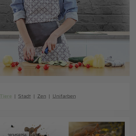
Tiere
|
Stadt
|
Zen
|
Unifarben
383459756