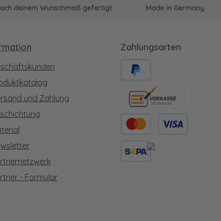
u nach deinem Wunschmaß gefertigt
Made in Germany
ormation
Zahlungsarten
schäftskunden
oduktkatalog
PayPal
rsand und Zahlung
Vorkasse
schichtung
terial
Kredit- oder Debitkarte
wsletter
rtnernetzwerk
SEPA Lastschrift
rtner - Formular