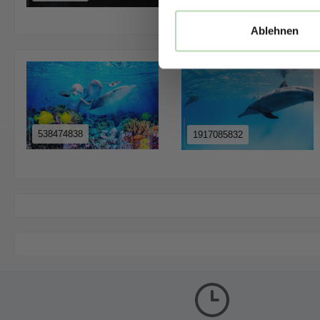
283490384
Ablehnen
538474838
1917085832