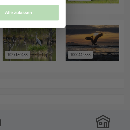
Alle zulassen
1927150483
1900442888