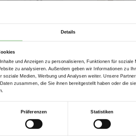
70871378
Tiere V3
Details
ERHALTE 5% RABAT
Cookies
DEINE RÜCKWÄ
1773027318
617715423
nhalte und Anzeigen zu personalisieren, Funktionen für soziale
Jetzt zum Newsletter anmel
Website zu analysieren. Außerdem geben wir Informationen zu I
r soziale Medien, Werbung und Analysen weiter. Unsere Partner
 Daten zusammen, die Sie ihnen bereitgestellt haben oder die s
n.
620846784
361736673
Rabatt erhalten
Präferenzen
Statistiken
Mit der Anmeldung erklärst du dich damit 
E-Mails von uns zu erhalten.