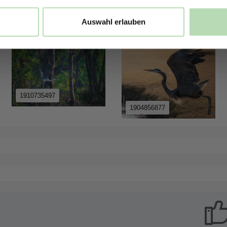
576068453
556542229
Auswahl erlauben
1910735497
1904856877