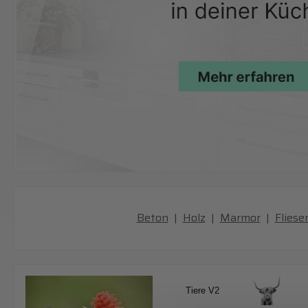
Beton
|
Holz
|
Marmor
|
Fliese
Tiere V2