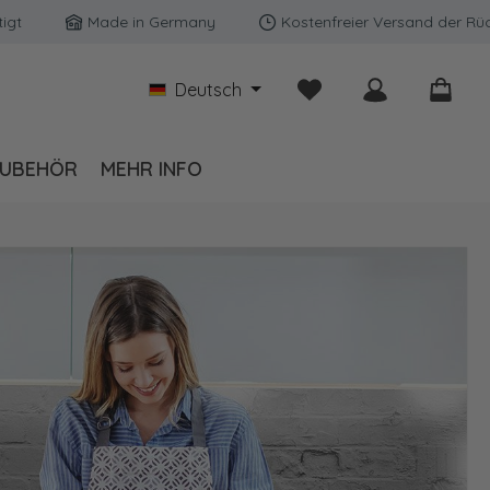
Made in Germany
Kostenfreier Versand der Rückw
Du hast 0 Produkte auf
Deutsch
UBEHÖR
MEHR INFO