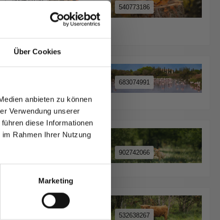
540773186
Über Cookies
T AUF
683074991
NDE
1764115351
 Medien anbieten zu können
den.
hrer Verwendung unserer
 führen diese Informationen
ie im Rahmen Ihrer Nutzung
902742066
620846171
Marketing
einverstanden,
532638265
532638267