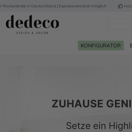
ückwände in Deutschland | Expressversand möglich
Hochwer
m Hauptinhalt springen
Zur Suche springen
Zur Hauptnavigation springen
KONFIGURATOR