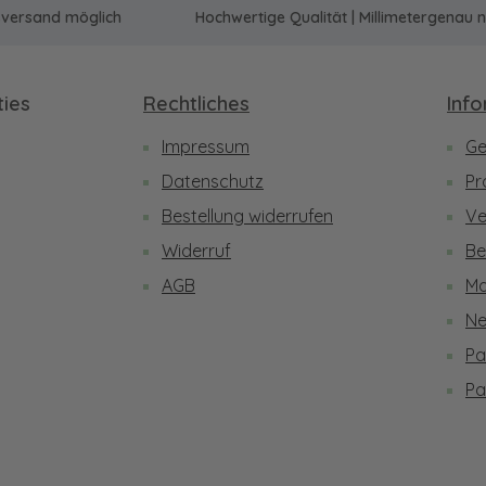
sversand möglich
Hochwertige Qualität | Millimetergena
ies
Rechtliches
Inf
Impressum
Ge
be
Datenschutz
Pr
Bestellung widerrufen
Ve
Widerruf
Be
AGB
Ma
Ne
Pa
Pa