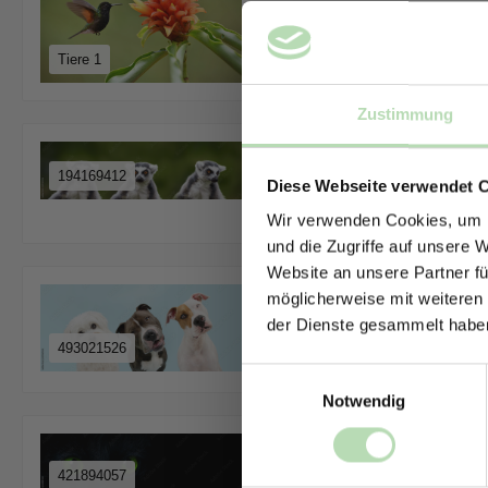
Tiere 1
Zustimmung
194169412
Diese Webseite verwendet 
351519836
Wir verwenden Cookies, um I
und die Zugriffe auf unsere 
Website an unsere Partner fü
möglicherweise mit weiteren
der Dienste gesammelt habe
493021526
1683817089
Einwilligungsauswahl
Notwendig
421894057