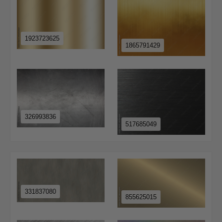
1923723625
1865791429
326993836
517685049
331837080
855625015