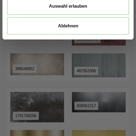
Auswahl erlauben
580938760
748048665
Ablehnen
309307456
1559202672
388546852
487953306
600561217
1791799256