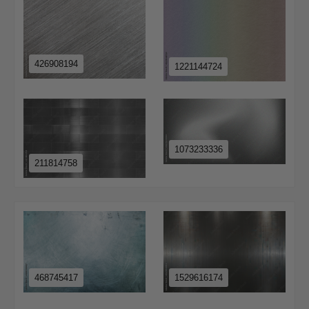
426908194
1221144724
1073233336
211814758
468745417
1529616174