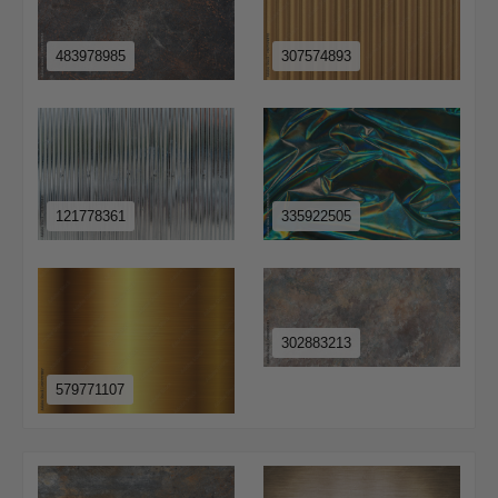
483978985
307574893
121778361
335922505
302883213
579771107