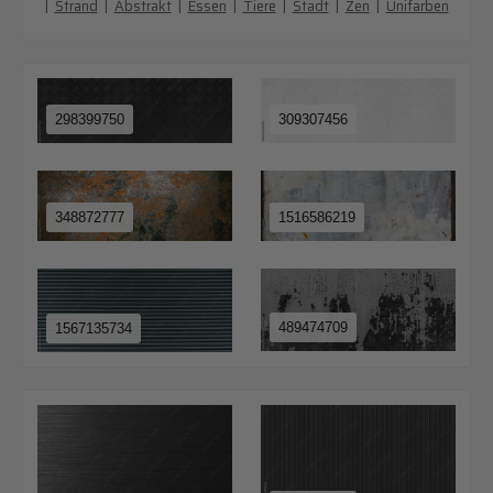
|
Strand
|
Abstrakt
|
Essen
|
Tiere
|
Stadt
|
Zen
|
Unifarben
298399750
309307456
348872777
1516586219
489474709
1567135734