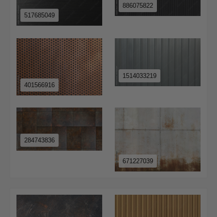
886075822
517685049
1514033219
401566916
284743836
671227039