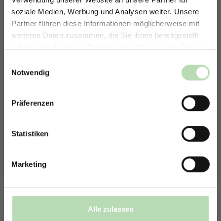
soziale Medien, Werbung und Analysen weiter. Unsere
Partner führen diese Informationen möglicherweise mit
ERHALTE 5% RABATT AUF
weiteren Daten zusammen, die Sie ihnen bereitgestellt
DEINE RÜCKWÄNDE
haben oder die sie im Rahmen Ihrer Nutzung der Dienste
Jetzt zum Newsletter anmelden.
gesammelt haben.
Einwilligungsauswahl
Notwendig
Präferenzen
Rabatt erhalten
Mit der Anmeldung erklärst du dich damit einverstanden,
E-Mails von uns zu erhalten.
Statistiken
Marketing
Alle zulassen