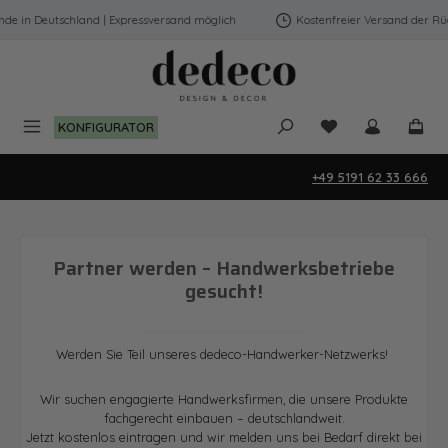
Zum Hauptinhalt springen
e in Deutschland | Expressversand möglich
Kostenfreier Versand der Rüc
Du hast 0 Produk
KONFIGURATOR
+49 5191 62 33 666
Partner werden – Handwerksbetriebe
gesucht!
Werden Sie Teil unseres dedeco-Handwerker-Netzwerks!
Wir suchen engagierte Handwerksfirmen, die unsere Produkte
fachgerecht einbauen – deutschlandweit.
Jetzt kostenlos eintragen und wir melden uns bei Bedarf direkt bei