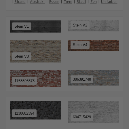
|
Strand
|
Abstrakt
|
Essen
|
Tiere
|
Stadt
|
Zen
|
Unifarben
Stein V2
Stein V1
Stein V4
Stein V3
386391748
1763596573
1138682394
604715429