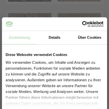
1508777156
403429789
Zustimmung
Details
Über Cookies
1763795147
604715429
Diese Webseite verwendet Cookies
Wir verwenden Cookies, um Inhalte und Anzeigen zu
personalisieren, Funktionen für soziale Medien anbieten
zu können und die Zugriffe auf unsere Website zu
654297129
1770603448
analysieren. Außerdem geben wir Informationen zu Ihrer
Verwendung unserer Website an unsere Partner für
soziale Medien, Werbung und Analysen weiter. Unsere
Partner führen diese Informationen möglicherweise mit
ERHALTE 5% RABATT AUF
weiteren Daten zusammen, die Sie ihnen bereitgestellt
502803949
DEINE RÜCKWÄNDE
1748968744