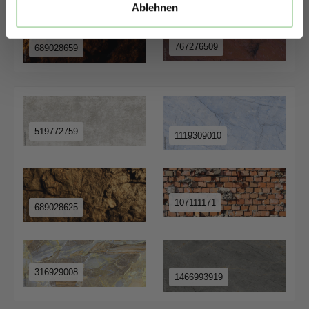
Ablehnen
767276509
689028659
519772759
1119309010
107111171
689028625
316929008
1466993919