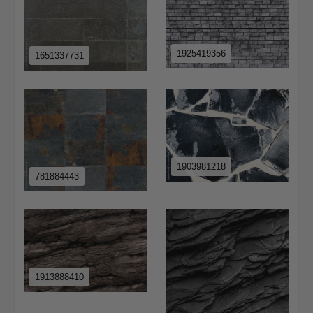
1925419356
1651337731
1903981218
781884443
1913888410