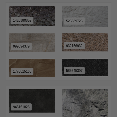
1420990892
526889725
932156932
999694379
585645397
1770815163
943161826