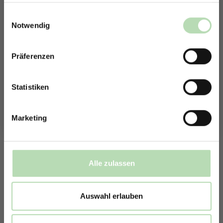
haben oder die sie im Rahmen Ihrer Nutzung der Dienste
Jetzt zum Newsletter anmelden.
gesammelt haben.
Einwilligungsauswahl
Notwendig
1769640708
366441792
Präferenzen
Rabatt erhalten
Mit der Anmeldung erklärst du dich damit einverstanden,
E-Mails von uns zu erhalten.
Statistiken
536892546
1433745034
Marketing
770078368
192317105
Alle zulassen
Auswahl erlauben
572605964
307848257