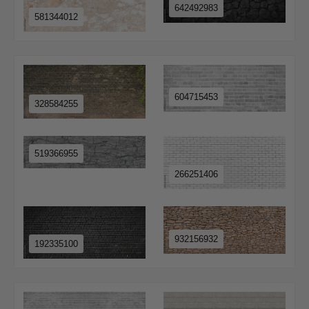
642492983
581344012
604715453
328584255
519366955
266251406
932156932
192335100