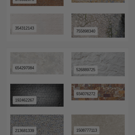
354312143
755898340
654297084
526889725
934076272
192462267
1508777113
213681339