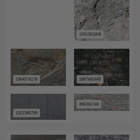
1931361909
1904574178
1867491440
386391748
1922385789