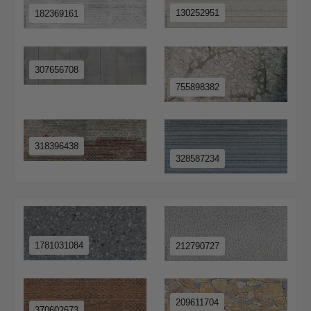
130252951
182369161
307656708
755898382
318396438
328587234
1781031084
212790727
209611704
370602673