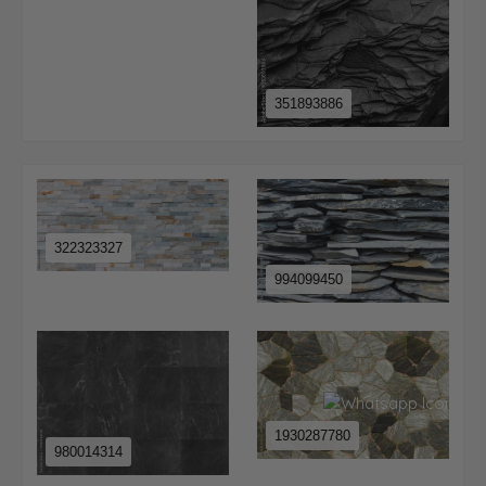
351893886
322323327
994099450
1930287780
980014314