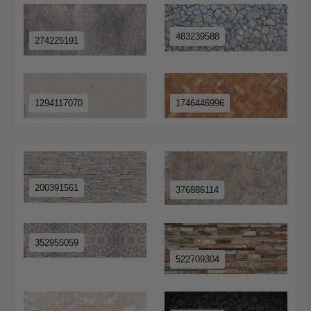
483239588
274225191
1294117070
1746446996
200391561
376886114
352955059
522709304