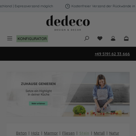
Zum Hauptinhalt springen
 | Expressversand möglich
Kostenfreier Versand der Rückwände in Deutsc
Du hast 0 Produk
KONFIGURATOR
+49 5191 62 33 666
Beton
|
Holz
|
Marmor
|
Fliesen
|
Stein
|
Metall
|
Natur