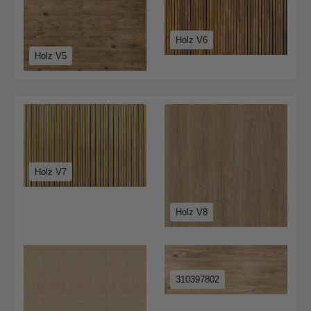
Holz V6
Holz V5
Holz V7
Holz V8
310397802