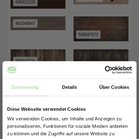
699421533
483348947
596697573
390015331
127779624
Zustimmung
Details
Über Cookies
880902812
385940047
Diese Webseite verwendet Cookies
Wir verwenden Cookies, um Inhalte und Anzeigen zu
personalisieren, Funktionen für soziale Medien anbieten
zu können und die Zugriffe auf unsere Website zu
286507312
620523242