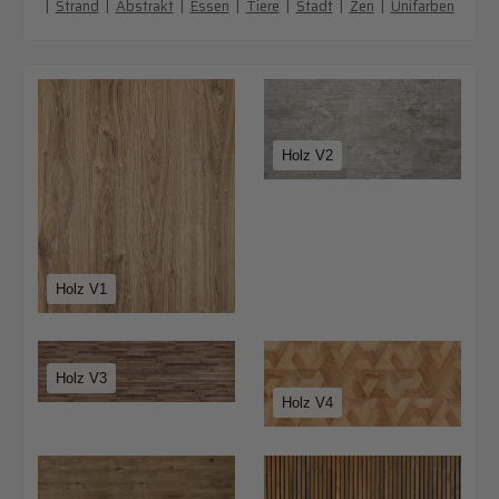
|
Strand
|
Abstrakt
|
Essen
|
Tiere
|
Stadt
|
Zen
|
Unifarben
Holz V2
Holz V1
Holz V3
Holz V4