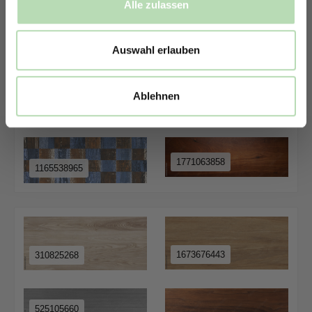
Alle zulassen
706820938
578932681
Auswahl erlauben
Ablehnen
427285957
1776716780
1771063858
1165538965
1673676443
310825268
525105660