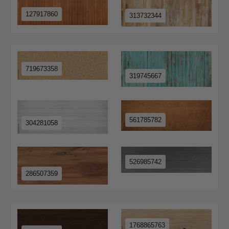
127917860
313732344
719673358
319745667
561785782
304281058
526985742
286507359
1768865763