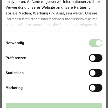
analysieren. Außerdem geben wir Informationen zu Ihrer
Verwendung unserer Website an unsere Partner für
soziale Medien, Werbung und Analysen weiter. Unsere
Partner führen diese Informationen möglicherweise mit
ERHALTE 5% RABATT AUF
526988851
309915351
weiteren Daten zusammen, die Sie ihnen bereitgestellt
DEINE RÜCKWÄNDE
haben oder die sie im Rahmen Ihrer Nutzung der Dienste
Jetzt zum Newsletter anmelden.
gesammelt haben.
Einwilligungsauswahl
Notwendig
370265320
462331064
Präferenzen
Rabatt erhalten
483355717
1764030871
Mit der Anmeldung erklärst du dich damit einverstanden,
E-Mails von uns zu erhalten.
Statistiken
Marketing
390015141
527260655