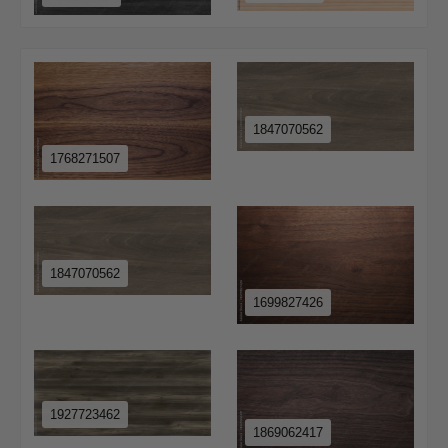
1847070562
1768271507
1847070562
1699827426
1927723462
1869062417