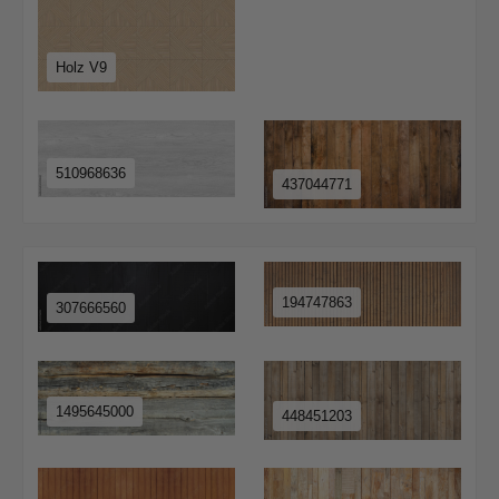
Holz V9
510968636
437044771
194747863
307666560
1495645000
448451203