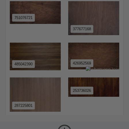
751076721
377677168
426952569
485042390
253736026
287225801