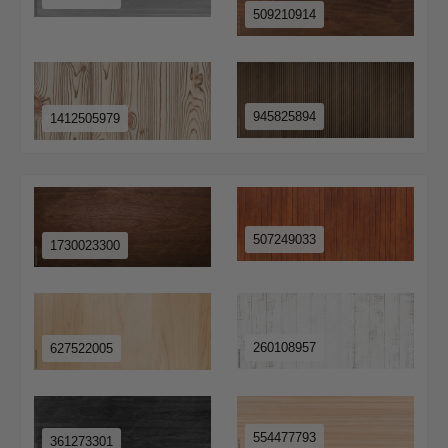
509210914
945825894
1412505979
507249033
1730023300
260108957
627522005
554477793
361273301