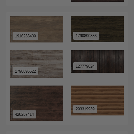
1790890336
1916235409
127779624
1790895522
293319939
428257414