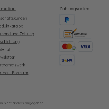
ormation
Zahlungsarten
schäftskunden
oduktkatalog
PayPal
rsand und Zahlung
Vorkasse
schichtung
terial
Kredit- oder Debitkarte
wsletter
rtnernetzwerk
SEPA Lastschrift
rtner - Formular
n nicht anders angegeben.