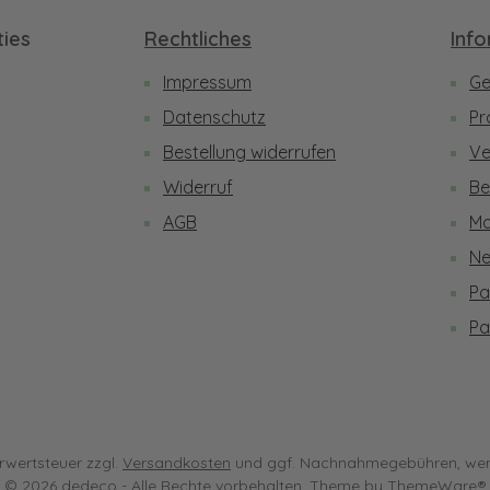
ies
Rechtliches
Inf
Impressum
Ge
be
Datenschutz
Pr
Bestellung widerrufen
Ve
Widerruf
Be
AGB
Ma
Ne
Pa
Pa
hrwertsteuer zzgl.
Versandkosten
und ggf. Nachnahmegebühren, wen
© 2026 dedeco - Alle Rechte vorbehalten. Theme by
ThemeWare®