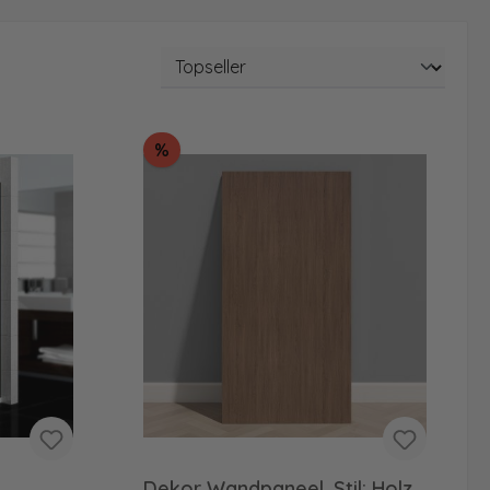
Rabatt
%
Dekor Wandpaneel, Stil: Holz