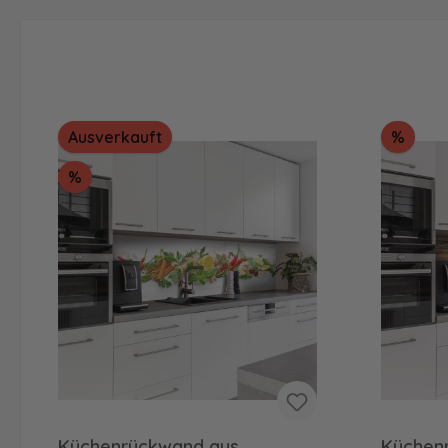
Raba
Ausverkauft
%
Rabatt
%
Küchenrückwand aus
Küchen