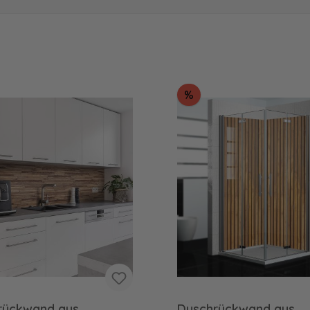
tt
Rabatt
%
rückwand aus
Duschrückwand aus