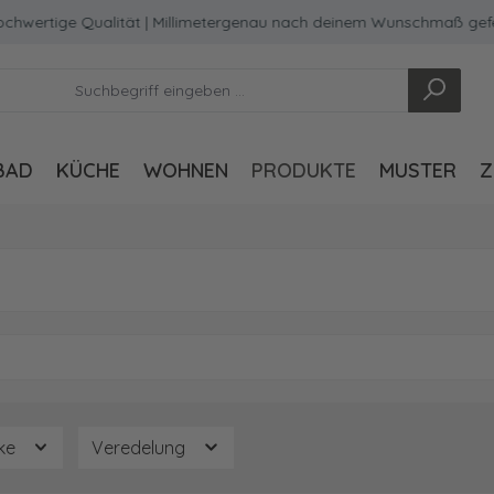
ertige Qualität | Millimetergenau nach deinem Wunschmaß geferti
BAD
KÜCHE
WOHNEN
PRODUKTE
MUSTER
Z
rke
Veredelung