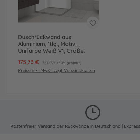
Duschrückwand aus
Aluminium, 1tlg., Motiv:
Unifarbe Weiß V1, Größe:
245,5 x 90cm, hochglänzend
Verkaufspreis:
Regulärer Preis:
175,73 €
351,46 €
(50% gespart)
(B-Ware)
Preise inkl. MwSt. zzgl. Versandkosten
In den Warenkorb
Kostenfreier Versand der Rückwände in Deutschland | Expres