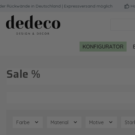
 Rückwände in Deutschland | Expressversand möglich
Hochw
m Hauptinhalt springen
Zur Suche springen
Zur Hauptnavigation springen
KONFIGURATOR
Sale %
Farbe
Material
Motive
Stä