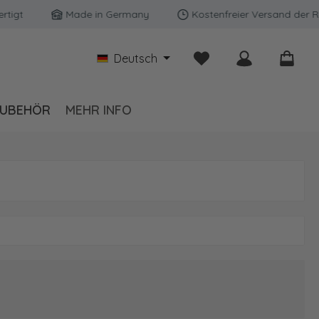
gt
Made in Germany
Kostenfreier Versand der Rüc
Du hast 0 Produkte auf
Deutsch
UBEHÖR
MEHR INFO