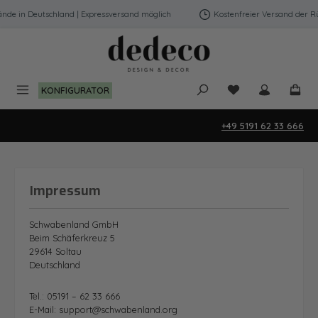
Zum Hauptinhalt springen
nde in Deutschland | Expressversand möglich
Kostenfreier Versand der Rü
Du hast 0 Produk
KONFIGURATOR
+49 5191 62 33 666
Impressum
Schwabenland GmbH
Beim Schäferkreuz 5
29614 Soltau
Deutschland
Tel.: 05191 – 62 33 666
E-Mail: support@schwabenland.org