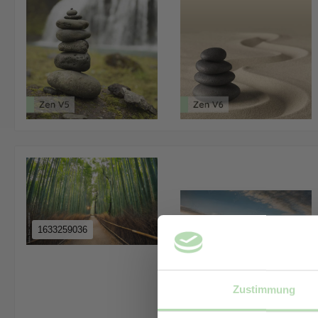
1633259036
Zustimmung