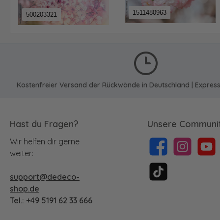
1511480963
500203321
Kostenfreier Versand der Rückwände in Deutschland | Expres
Hast du Fragen?
Unsere Communit
Wir helfen dir gerne
Facebook
Instagram
YouTu
weiter:
support@dedeco-
TikTok
shop.de
Tel.: +49 5191 62 33 666