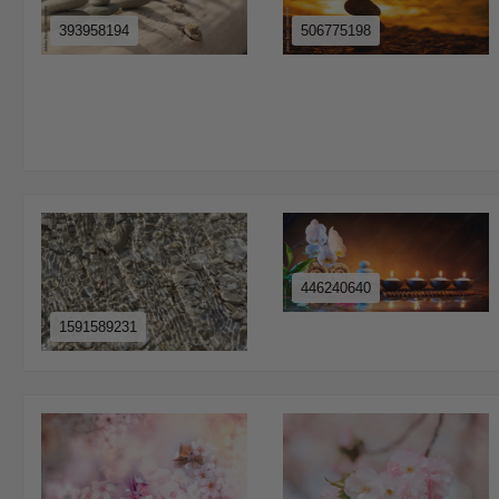
393958194
506775198
446240640
1591589231