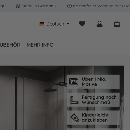
Made in Germany
Kostenfreier Versand der Rückwände 
Du hast 0 Produkte auf
Deutsch
UBEHÖR
MEHR INFO