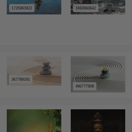
1725963922
1692660642
367789191
496777908