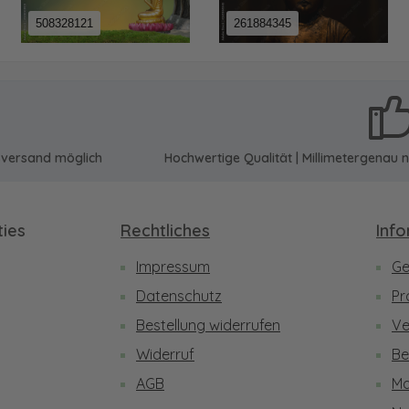
508328121
261884345
sversand möglich
Hochwertige Qualität | Millimetergena
ies
Rechtliches
Inf
Impressum
Ge
be
Datenschutz
Pr
Bestellung widerrufen
Ve
Widerruf
Be
AGB
Ma