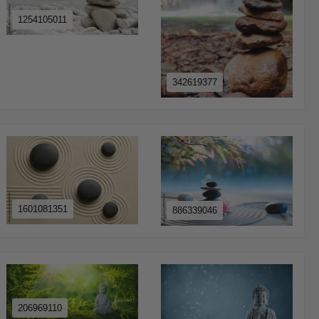
1254105011
342619377
1601081351
886339046
206969110