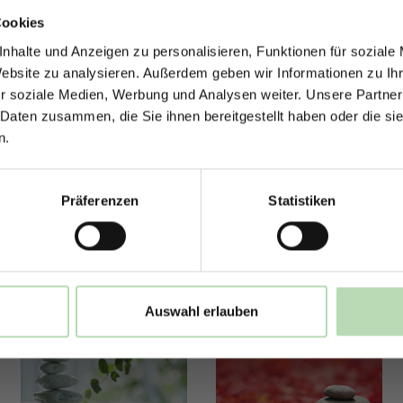
ERHALTE 5% RABAT
Cookies
DEINE RÜCKWÄ
nhalte und Anzeigen zu personalisieren, Funktionen für soziale
Jetzt zum Newsletter anmel
Website zu analysieren. Außerdem geben wir Informationen zu I
r soziale Medien, Werbung und Analysen weiter. Unsere Partner
 Daten zusammen, die Sie ihnen bereitgestellt haben oder die s
n.
Rabatt erhalten
Präferenzen
Statistiken
Mit der Anmeldung erklärst du dich damit 
E-Mails von uns zu erhalten.
Auswahl erlauben