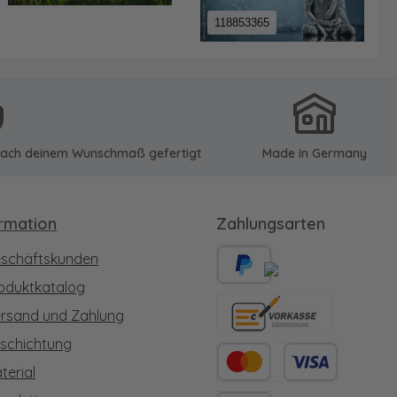
118853365
u nach deinem Wunschmaß gefertigt
Made in Germany
ormation
Zahlungsarten
schäftskunden
oduktkatalog
PayPal
rsand und Zahlung
Vorkasse
schichtung
terial
Kredit- oder Debitkarte