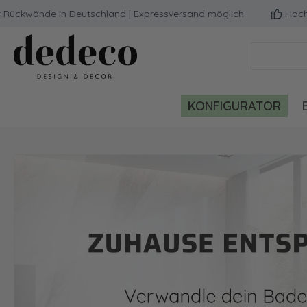
nde in Deutschland | Expressversand möglich
Hochwertige 
m Hauptinhalt springen
Zur Suche springen
Zur Hauptnavigation springen
KONFIGURATOR