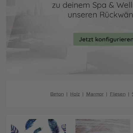
Beton
|
Holz
|
Marmor
|
Fliesen
|