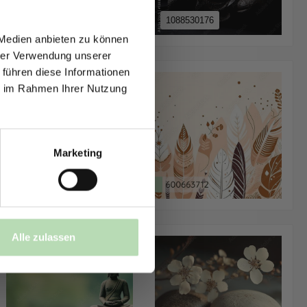
T AUF
NDE
1088530176
 Medien anbieten zu können
den.
hrer Verwendung unserer
 führen diese Informationen
ie im Rahmen Ihrer Nutzung
Marketing
einverstanden,
Alle zulassen