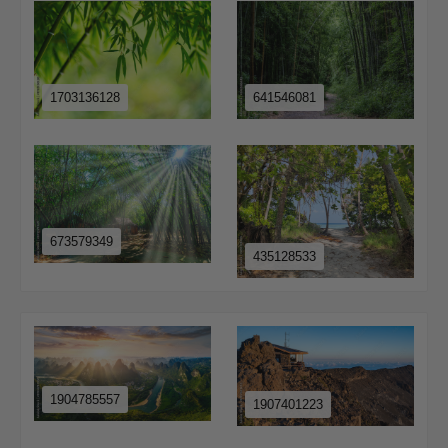
1703136128
641546081
673579349
435128533
1904785557
1907401223