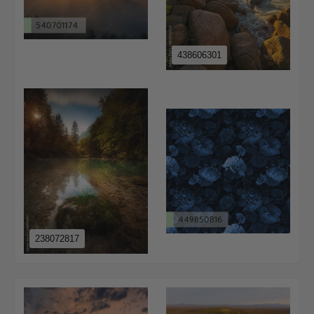
438606301
238072817