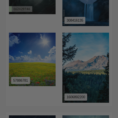
308416135
57886781
1606892200