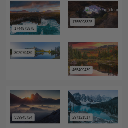
1755098325
1744973975
302079439
465409439
539945724
297121517