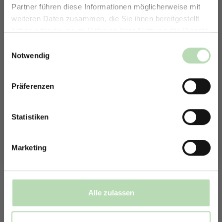
Partner führen diese Informationen möglicherweise mit
ERHALTE 5% RABATT AUF
weiteren Daten zusammen, die Sie ihnen bereitgestellt
DEINE RÜCKWÄNDE
haben oder die sie im Rahmen Ihrer Nutzung der Dienste
Jetzt zum Newsletter anmelden.
gesammelt haben.
Einwilligungsauswahl
Notwendig
1830090541
Präferenzen
Rabatt erhalten
Mit der Anmeldung erklärst du dich damit einverstanden,
E-Mails von uns zu erhalten.
Statistiken
Marketing
Alle zulassen
467149454