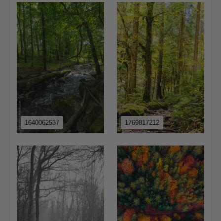
1640062537
1769817212