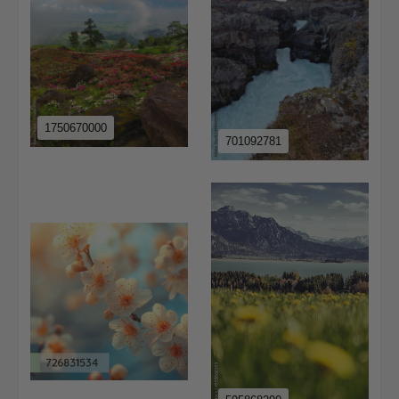
1750670000
701092781