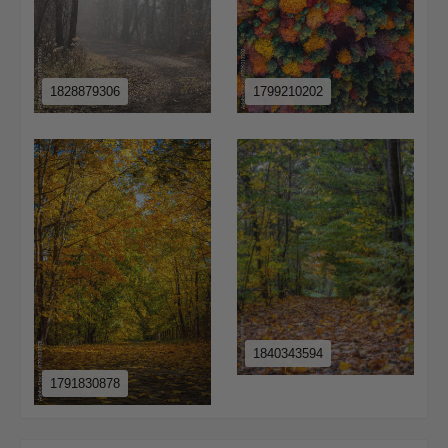
1828879306
1799210202
1840343594
1791830878