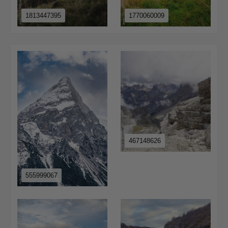
1813447395
1770060009
467148626
555999067