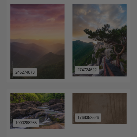
274724622
246274873
1768352526
1900288265