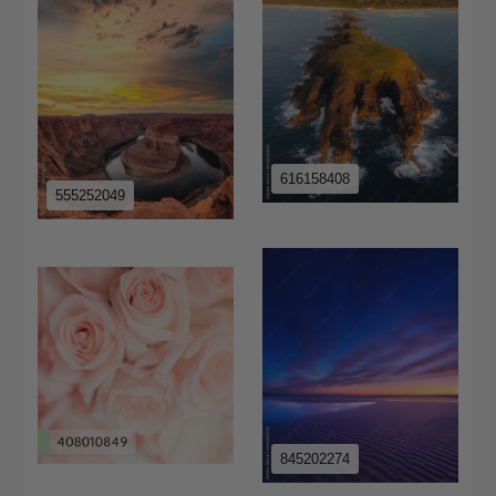
616158408
555252049
845202274