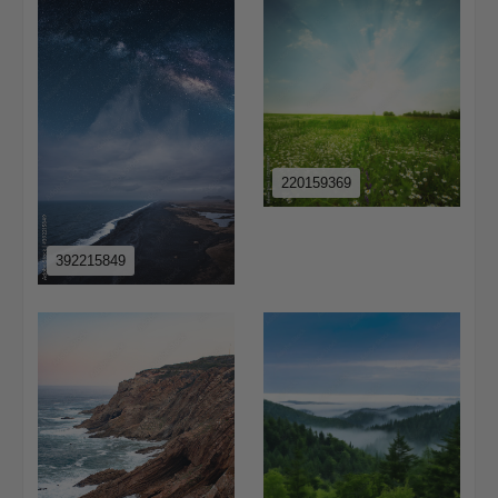
220159369
392215849