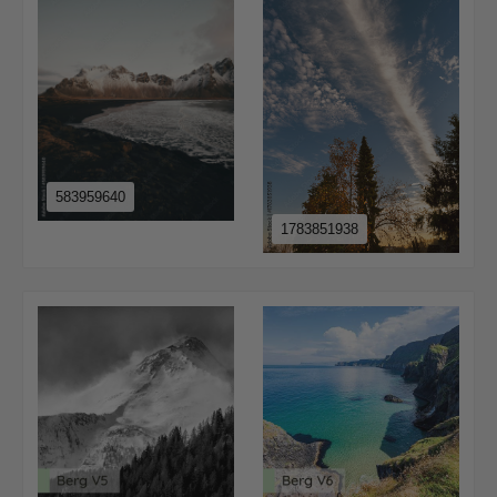
583959640
1783851938