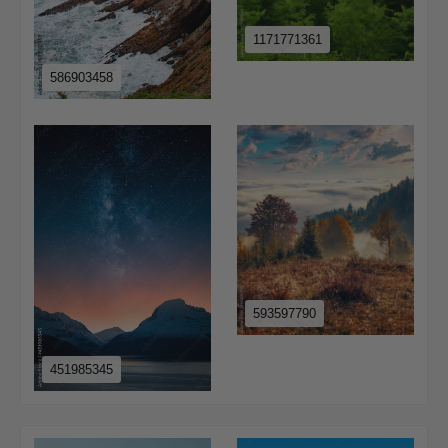
1171771361
586903458
593597790
451985345