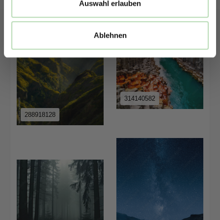
Auswahl erlauben
Ablehnen
314140582
288918128