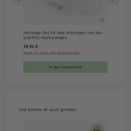
Montage-Set für das Anbringen von Alu-
Mus
und PVC-Rückwänden
& 
Regulärer Preis:
Reg
39,90 €
9,9
Preise inkl. MwSt. zzgl. Versandkosten
Prei
In den Warenkorb
Produktgalerie überspringen
Das könnte dir auch gefallen