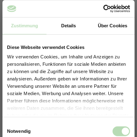
Zustimmung
Details
Über Cookies
Diese Webseite verwendet Cookies
Wir verwenden Cookies, um Inhalte und Anzeigen zu
personalisieren, Funktionen für soziale Medien anbieten
zu können und die Zugriffe auf unsere Website zu
analysieren. Außerdem geben wir Informationen zu Ihrer
Verwendung unserer Website an unsere Partner für
soziale Medien, Werbung und Analysen weiter. Unsere
Partner führen diese Informationen möglicherweise mit
ERHALTE 5% RABATT AUF
weiteren Daten zusammen, die Sie ihnen bereitgestellt
DEINE RÜCKWÄNDE
Keine passende Größe gefunden? -
haben oder die sie im Rahmen Ihrer Nutzung der Dienste
Jetzt zum Newsletter anmelden.
Erstelle in nur 4 Schritten deine
gesammelt haben.
Einwilligungsauswahl
individuelle Rückwand
Notwendig