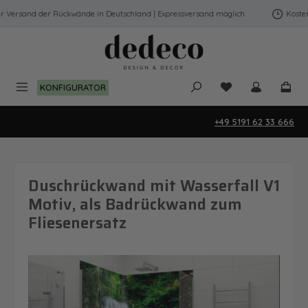
Zum Hauptinhalt springen
Versand der Rückwände in Deutschland | Expressversand möglich
Kostenfr
Du hast 0 Produk
KONFIGURATOR
+49 5191 62 33 666
Duschrückwand mit Wasserfall V1
Motiv, als Badrückwand zum
Fliesenersatz
Bildergalerie überspringen