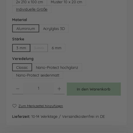
2x 210 x 100 cm
Muster 10 x 20 cm
Individuelle Größe
auswählen
Material
Aluminium
Acrylglas 3D
auswählen
Stärke
3 mm
5 mm
6 mm
(Diese Option ist zurzeit nicht verfügbar.)
auswählen
Veredelung
Classic
Nano-Protect hochglanz
Nano-Protect seidenmatt
Produkt Anzahl: Gib den gewünschten Wert ein oder benutze die Schaltfläche
In den Warenkorb
Zum Merkzettel hinzufügen
Lieferzeit:
10-14 Werktage / Versandkostenfrei in DE