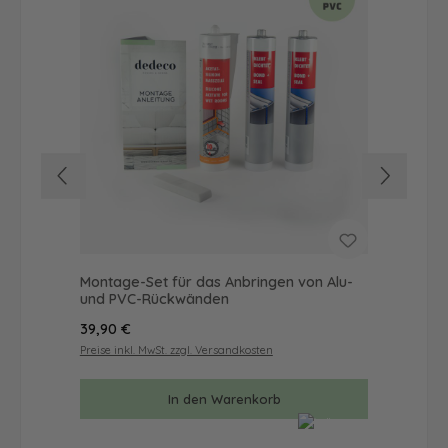
Montage-Set für das Anbringen von Alu-
Dus
und PVC-Rückwänden
als
Regulärer Preis:
Reg
39,90 €
49
Preise inkl. MwSt. zzgl. Versandkosten
Prei
In den Warenkorb