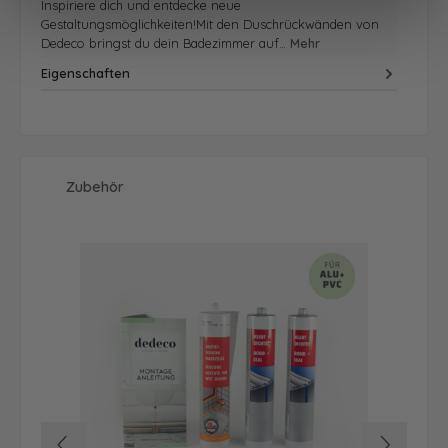
Inspiriere dich und entdecke neue
Gestaltungsmöglichkeiten!Mit den Duschrückwänden von
Dedeco bringst du dein Badezimmer auf…
Mehr
Eigenschaften
Produktgalerie überspringen
Zubehör