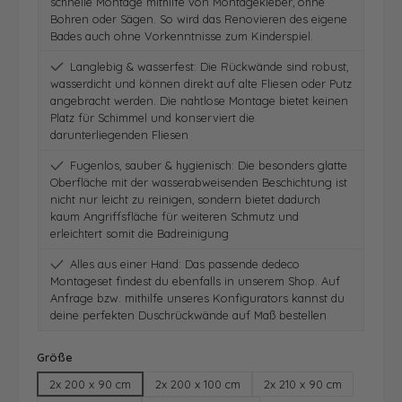
schnelle Montage mithilfe von Montagekleber, ohne
Bohren oder Sägen. So wird das Renovieren des eigene
Bades auch ohne Vorkenntnisse zum Kinderspiel.
Langlebig & wasserfest: Die Rückwände sind robust,
wasserdicht und können direkt auf alte Fliesen oder Putz
angebracht werden. Die nahtlose Montage bietet keinen
Platz für Schimmel und konserviert die
darunterliegenden Fliesen
Fugenlos, sauber & hygienisch: Die besonders glatte
Oberfläche mit der wasserabweisenden Beschichtung ist
nicht nur leicht zu reinigen, sondern bietet dadurch
kaum Angriffsfläche für weiteren Schmutz und
erleichtert somit die Badreinigung
Alles aus einer Hand: Das passende dedeco
Montageset findest du ebenfalls in unserem Shop. Auf
Anfrage bzw. mithilfe unseres Konfigurators kannst du
deine perfekten Duschrückwände auf Maß bestellen
auswählen
Größe
2x 200 x 90 cm
2x 200 x 100 cm
2x 210 x 90 cm