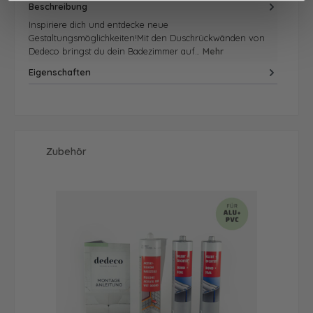
Beschreibung
Inspiriere dich und entdecke neue
Gestaltungsmöglichkeiten!Mit den Duschrückwänden von
Dedeco bringst du dein Badezimmer auf…
Mehr
Eigenschaften
Produktgalerie überspringen
Zubehör