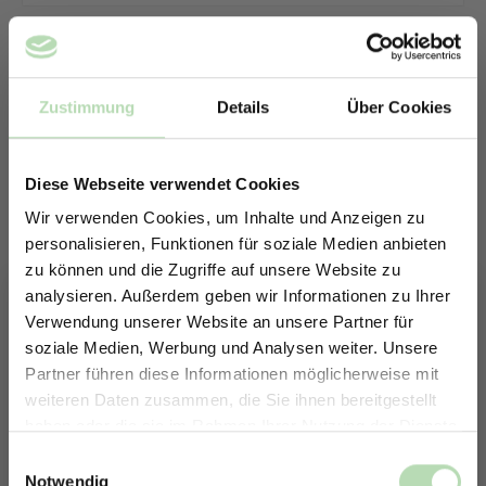
Zustimmung
Details
Über Cookies
Diese Webseite verwendet Cookies
Wir verwenden Cookies, um Inhalte und Anzeigen zu
personalisieren, Funktionen für soziale Medien anbieten
zu können und die Zugriffe auf unsere Website zu
analysieren. Außerdem geben wir Informationen zu Ihrer
Verwendung unserer Website an unsere Partner für
soziale Medien, Werbung und Analysen weiter. Unsere
Partner führen diese Informationen möglicherweise mit
ERHALTE 5% RABATT AUF
weiteren Daten zusammen, die Sie ihnen bereitgestellt
DEINE RÜCKWÄNDE
haben oder die sie im Rahmen Ihrer Nutzung der Dienste
Keine passende Größe gefunden? -
Jetzt zum Newsletter anmelden.
gesammelt haben.
Einwilligungsauswahl
Erstelle in nur 4 Schritten deine
Notwendig