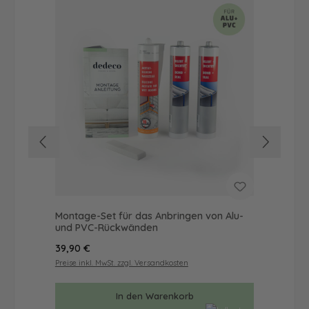
Montage-Set für das Anbringen von Alu-
Dus
und PVC-Rückwänden
Ba
Regulärer Preis:
Reg
39,90 €
610
Preise inkl. MwSt. zzgl. Versandkosten
Prei
In den Warenkorb