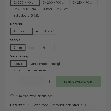
2x 200 x 90 cm
2x 200 x 100 cm
2x 210 x 90 cm
2x 210 x 100 cm
Muster 10 x 20 cm
Individuelle Größe
auswählen
Material
Aluminium
Acrylglas 3D
auswählen
Stärke
3 mm
5 mm
6 mm
(Diese Option ist zurzeit nicht verfügbar.)
auswählen
Veredelung
Classic
Nano-Protect hochglanz
Nano-Protect seidenmatt
Produkt Anzahl: Gib den gewünschten Wert ein oder benutze die Schaltfläche
In den Warenkorb
Zum Merkzettel hinzufügen
Lieferzeit:
10-14 Werktage / Versandkostenfrei in DE