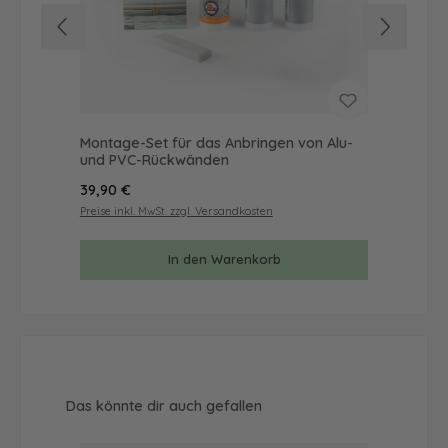
Montage-Set für das Anbringen von Alu-
Mus
und PVC-Rückwänden
& 
Regulärer Preis:
Reg
39,90 €
9,9
Preise inkl. MwSt. zzgl. Versandkosten
Prei
In den Warenkorb
Produktgalerie überspringen
Das könnte dir auch gefallen