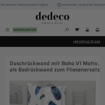
Zum Hauptinhalt springen
utschland | Expressversand möglich
Kostenfreier Versand der Rückwände 
Du hast 0 Produk
KONFIGURATOR
+49 5191 62 33 666
Duschrückwand mit Boho V1 Motiv,
als Badrückwand zum Fliesenersatz
Bildergalerie überspringen