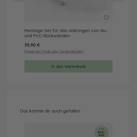
Montage-Set für das Anbringen von Alu-
Mus
und PVC-Rückwänden
& 
Regulärer Preis:
Reg
39,90 €
9,9
Preise inkl. MwSt. zzgl. Versandkosten
Prei
In den Warenkorb
Produktgalerie überspringen
Das könnte dir auch gefallen