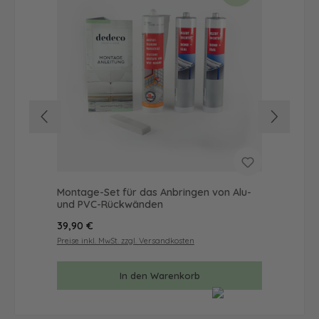
Montage-Set für das Anbringen von Alu-
Küc
und PVC-Rückwänden
als
Regulärer Preis:
Reg
39,90 €
20
Preise inkl. MwSt. zzgl. Versandkosten
Prei
In den Warenkorb