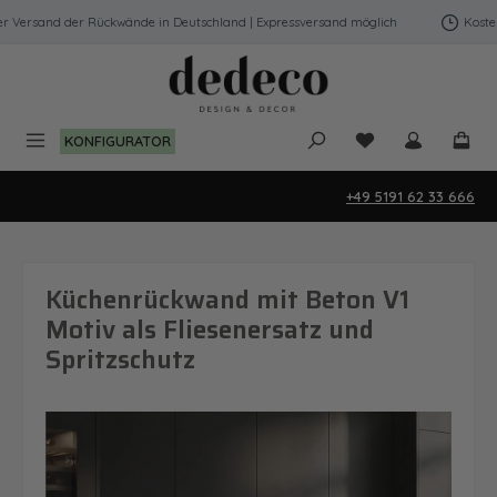
Zum Hauptinhalt springen
 Versand der Rückwände in Deutschland | Expressversand möglich
Kostenf
Du hast 0 Produk
KONFIGURATOR
+49 5191 62 33 666
Küchenrückwand mit Beton V1
Motiv als Fliesenersatz und
Spritzschutz
Bildergalerie überspringen