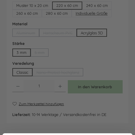
Muster 10 x 20 cm
220 x 60 cm
240 x 60 cm
260 x 60 cm
280 x 60 cm
Individuelle Größe
auswählen
Material
Aluminium
Hartschaum PVC
Acrylglas 3D
(Diese Option ist zurzeit nicht verfügbar.)
(Diese Option ist zurzeit nicht verfügbar.)
auswählen
Stärke
3 mm
5 mm
(Diese Option ist zurzeit nicht verfügbar.)
auswählen
Veredelung
Classic
Nano-Protect hochglanz
(Diese Option ist zurzeit nicht verfügbar.)
Produkt Anzahl: Gib den gewünschten Wert ein oder benutze die Schaltfläche
In den Warenkorb
Zum Merkzettel hinzufügen
Lieferzeit:
10-14 Werktage / Versandkostenfrei in DE