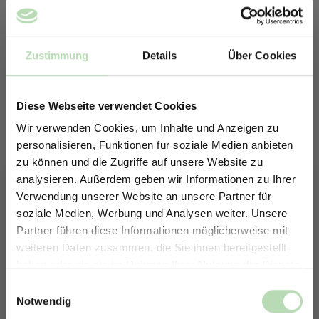
Zustimmung
Details
Über Cookies
Diese Webseite verwendet Cookies
Wir verwenden Cookies, um Inhalte und Anzeigen zu
personalisieren, Funktionen für soziale Medien anbieten
zu können und die Zugriffe auf unsere Website zu
analysieren. Außerdem geben wir Informationen zu Ihrer
Verwendung unserer Website an unsere Partner für
soziale Medien, Werbung und Analysen weiter. Unsere
Partner führen diese Informationen möglicherweise mit
ERHALTE 5% RABATT AUF
weiteren Daten zusammen, die Sie ihnen bereitgestellt
DEINE RÜCKWÄNDE
Keine passende Größe gefunden? -
haben oder die sie im Rahmen Ihrer Nutzung der Dienste
Erstelle in nur 4 Schritten deine
Jetzt zum Newsletter anmelden.
gesammelt haben.
Einwilligungsauswahl
individuelle Rückwand
Notwendig