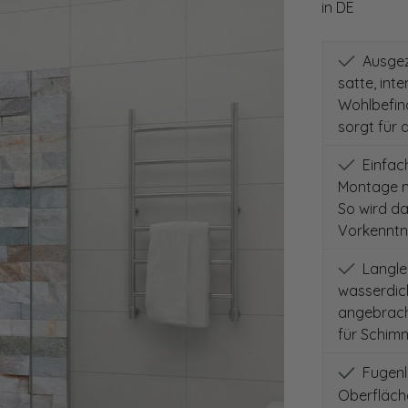
in DE
Ausgeze
satte, int
Wohlbefind
sorgt für 
Einfach
Montage m
So wird d
Vorkenntni
Langleb
wasserdich
angebracht
für Schimm
Fugenlo
Oberfläch