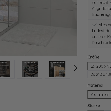
nur leicht
Angriffsfl
Badreinig
Alles 
findest du
unseres Ko
Duschrück
auswä
Größe
2x 200 x 9
2x 210 x 1
aus
Material
Aluminium
ausw
Stärke