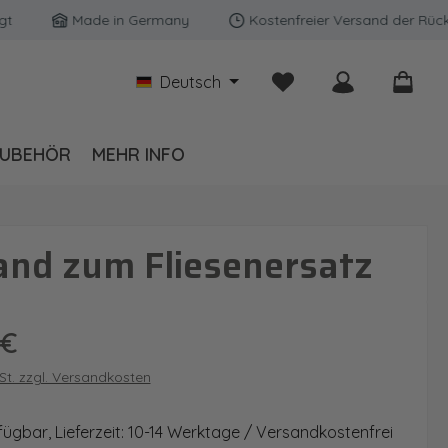
Made in Germany
Kostenfreier Versand der Rückwände
Du hast 0 Produkte auf
Deutsch
UBEHÖR
MEHR INFO
and zum Fliesenersatz
is:
 €
wSt. zzgl. Versandkosten
fügbar, Lieferzeit: 10-14 Werktage / Versandkostenfrei