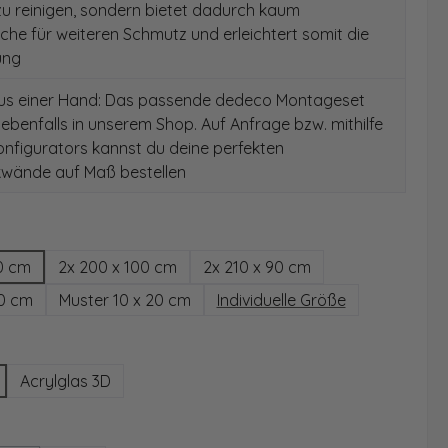
 zu reinigen, sondern bietet dadurch kaum
äche für weiteren Schmutz und erleichtert somit die
ung
aus einer Hand: Das passende dedeco Montageset
 ebenfalls in unserem Shop. Auf Anfrage bzw. mithilfe
nfigurators kannst du deine perfekten
wände auf Maß bestellen
hlen
0 cm
2x 200 x 100 cm
2x 210 x 90 cm
00 cm
Muster 10 x 20 cm
Individuelle Größe
wählen
Acrylglas 3D
ählen