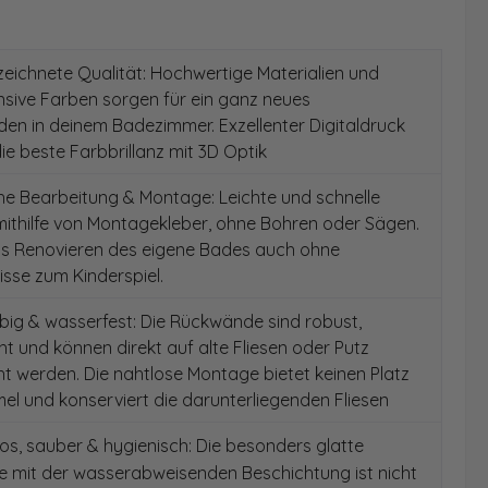
ichnete Qualität: Hochwertige Materialien und
ensive Farben sorgen für ein ganz neues
en in deinem Badezimmer. Exzellenter Digitaldruck
die beste Farbbrillanz mit 3D Optik
e Bearbeitung & Montage: Leichte und schnelle
ithilfe von Montagekleber, ohne Bohren oder Sägen.
as Renovieren des eigene Bades auch ohne
sse zum Kinderspiel.
ig & wasserfest: Die Rückwände sind robust,
t und können direkt auf alte Fliesen oder Putz
 werden. Die nahtlose Montage bietet keinen Platz
el und konserviert die darunterliegenden Fliesen
s, sauber & hygienisch: Die besonders glatte
e mit der wasserabweisenden Beschichtung ist nicht