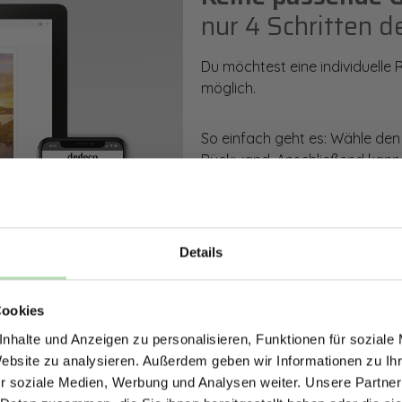
nur 4 Schritten d
Du möchtest eine individuelle
möglich.
So einfach geht es: Wähle den
Rückwand. Anschließend kanns
Zusatzveredelung auswählen.
Mithilfe unseres Konfigurators
dargestellt. Parallel erhältst d
Details
bestellen kannst.
ERHALTE 5% RABAT
Cookies
DEINE RÜCKWÄ
Zum Konfigurator
nhalte und Anzeigen zu personalisieren, Funktionen für soziale
Jetzt zum Newsletter anmel
Website zu analysieren. Außerdem geben wir Informationen zu I
r soziale Medien, Werbung und Analysen weiter. Unsere Partner