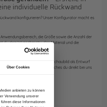
eine individuelle Rückwand
 Rückwand konfigurieren? Unser Konfigurator macht es
 Anwendungsbereich, die Größe sowie die Anzahl der
t du dein Wunschmotiv, das Material und die
 werden dir die Rückwände im Schaubild als Entwurf
u dein individuelles Angebot, welches du direkt bei uns
Über Cookies
T AUF
NDE
 Medien anbieten zu können
den.
hrer Verwendung unserer
 führen diese Informationen