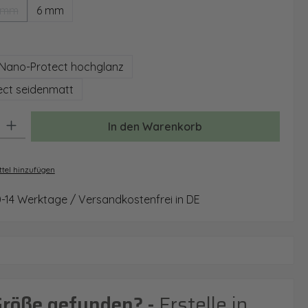
 mm
6 mm
(Diese Option ist zurzeit nicht verfügbar.)
auswählen
Nano-Protect hochglanz
ct seidenmatt
: Gib den gewünschten Wert ein oder benutze die Schaltflächen um 
In den Warenkorb
tel hinzufügen
0-14 Werktage / Versandkostenfrei in DE
Größe gefunden? -
Erstelle in