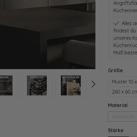
Angriffsfl
Küchenrei
Alles 
findest du
unseres Ko
Küchenrüc
Maß beste
auswä
Größe
Muster 10 
260 x 60 c
aus
Material
Aluminium
(Diese 
ausw
Stärke