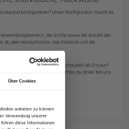
 Rückwand konfigurieren? Unser Konfigurator macht es
 Anwendungsbereich, die Größe sowie die Anzahl der
t du dein Wunschmotiv, das Material und die
 werden dir die Rückwände im Schaubild als Entwurf
u dein individuelles Angebot, welches du direkt bei uns
Über Cookies
T AUF
NDE
 Medien anbieten zu können
den.
hrer Verwendung unserer
 führen diese Informationen