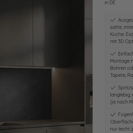
in DE
Ausgeze
satte, int
Küche. Exz
mit 3D Opt
Einfach
Montage mi
Bohren ode
Tapete, Ra
Spritzs
langlebig,
(je nach M
Fugenlo
Oberfläch
nur leicht