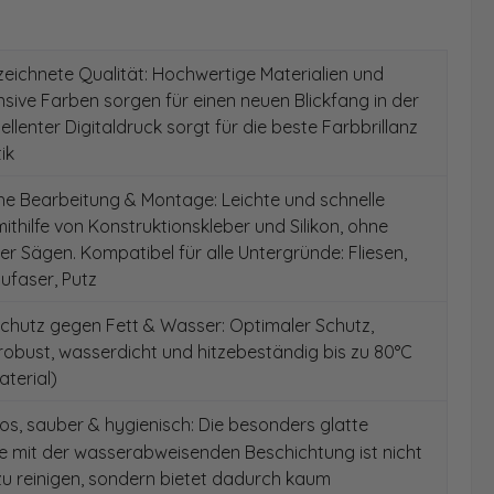
ichnete Qualität: Hochwertige Materialien und
ensive Farben sorgen für einen neuen Blickfang in der
ellenter Digitaldruck sorgt für die beste Farbbrillanz
ik
e Bearbeitung & Montage: Leichte und schnelle
thilfe von Konstruktionskleber und Silikon, ohne
r Sägen. Kompatibel für alle Untergründe: Fliesen,
ufaser, Putz
chutz gegen Fett & Wasser: Optimaler Schutz,
 robust, wasserdicht und hitzebeständig bis zu 80°C
aterial)
s, sauber & hygienisch: Die besonders glatte
e mit der wasserabweisenden Beschichtung ist nicht
 zu reinigen, sondern bietet dadurch kaum