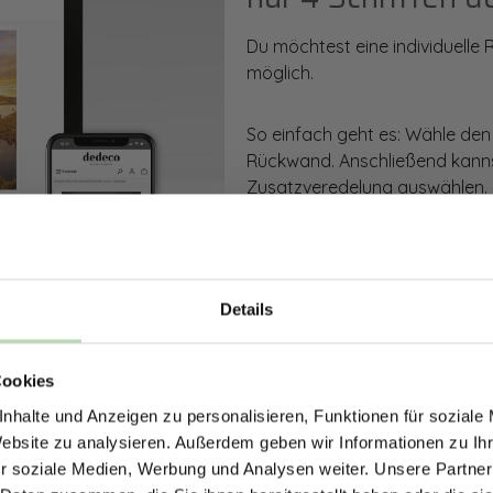
Du möchtest eine individuelle
möglich.
So einfach geht es: Wähle den
Rückwand. Anschließend kanns
Zusatzveredelung auswählen.
Mithilfe unseres Konfigurators
dargestellt. Parallel erhältst d
bestellen kannst.
Details
ERHALTE 5% RABAT
Zum Konfigurator
Cookies
DEINE RÜCKWÄ
nhalte und Anzeigen zu personalisieren, Funktionen für soziale
Jetzt zum Newsletter anmel
Website zu analysieren. Außerdem geben wir Informationen zu I
r soziale Medien, Werbung und Analysen weiter. Unsere Partner