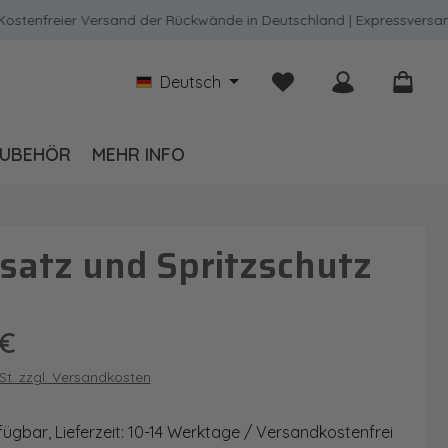
freier Versand der Rückwände in Deutschland | Expressversand mö
Du hast 0 Produkte auf
Deutsch
UBEHÖR
MEHR INFO
satz und Spritzschutz
is:
 €
wSt. zzgl. Versandkosten
fügbar, Lieferzeit: 10-14 Werktage / Versandkostenfrei