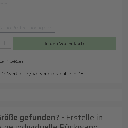
 mm
(Diese Option ist zurzeit nicht verfügbar.)
auswählen
Nano-Protect hochglanz
(Diese Option ist zurzeit nicht verfügbar.)
: Gib den gewünschten Wert ein oder benutze die Schaltflächen um 
In den Warenkorb
tel hinzufügen
0-14 Werktage / Versandkostenfrei in DE
Größe gefunden? -
Erstelle in
eine individuelle Rückwand