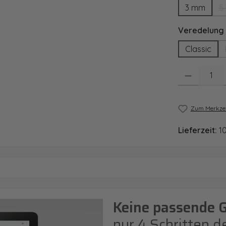
3 mm
5
Veredelung
Classic
Produkt Anzahl
Zum Merkzet
Lieferzeit:
1
Keine passende 
nur 4 Schritten d