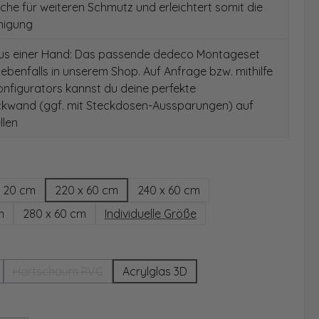
äche für weiteren Schmutz und erleichtert somit die
nigung
aus einer Hand: Das passende dedeco Montageset
 ebenfalls in unserem Shop. Auf Anfrage bzw. mithilfe
nfigurators kannst du deine perfekte
kwand (ggf. mit Steckdosen-Aussparungen) auf
llen
hlen
x 20 cm
220 x 60 cm
240 x 60 cm
m
280 x 60 cm
Individuelle Größe
wählen
Hartschaum PVC
Acrylglas 3D
Option ist zurzeit nicht verfügbar.)
(Diese Option ist zurzeit nicht verfügbar.)
ählen