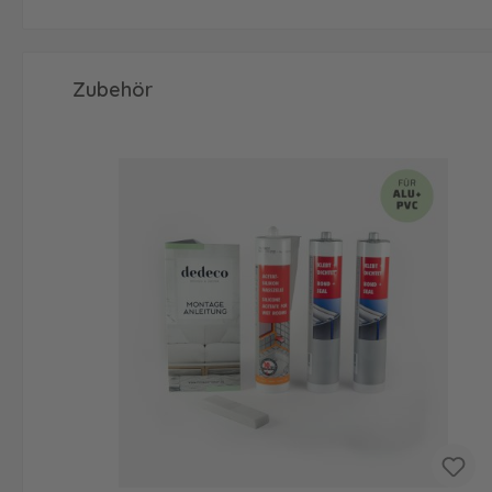
Produktgalerie überspringen
Zubehör