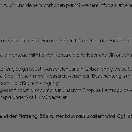
en zu dir und deinem Vorhaben passt? Weitere Infos zu unsere
d satte, intensive Farben sorgen für einen neuen Blickfang in
lle Montage mithilfe von Konstruktionskleber und Silikon, oh
, langlebig, robust, wasserdicht und hitzebeständig bis zu 80
te Oberfläche mit der wasserabweisenden Beschichtung ist nic
t somit die Küchenreinigung.
geset
findest du ebenfalls in unserem Shop. Auf Anfrage bzw
ssparungen) auf Maß bestellen.
nd der Plattengröße runter bzw. rauf skaliert wird. Ggf. k