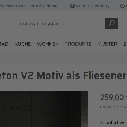
inem Wunschmaß gefertigt
Made in Germany
Kosten
BAD
KÜCHE
WOHNEN
PRODUKTE
MUSTER
Z
on V2 Motiv als Fliesener
Regulärer Pre
259,00
Preise inkl. M
Sofort ver