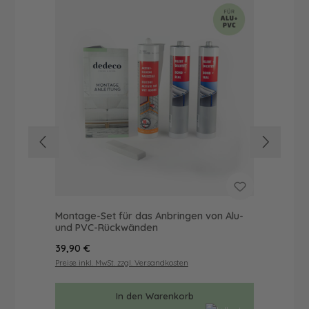
Montage-Set für das Anbringen von Alu-
Dus
und PVC-Rückwänden
Ba
Regulärer Preis:
Reg
39,90 €
72
Preise inkl. MwSt. zzgl. Versandkosten
Prei
In den Warenkorb