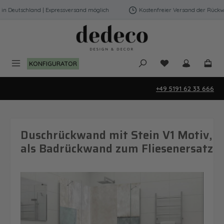
Zum Hauptinhalt springen
 Deutschland | Expressversand möglich
Kostenfreier Versand der Rückwän
Du hast 0 Produk
KONFIGURATOR
+49 5191 62 33 666
Duschrückwand mit Stein V1 Motiv,
als Badrückwand zum Fliesenersatz
Bildergalerie überspringen