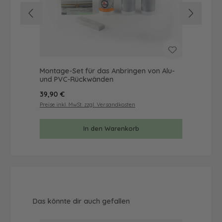
Montage-Set für das Anbringen von Alu-
Mus
und PVC-Rückwänden
& 
Regulärer Preis:
Reg
39,90 €
9,9
Preise inkl. MwSt. zzgl. Versandkosten
Prei
In den Warenkorb
Produktgalerie überspringen
Das könnte dir auch gefallen