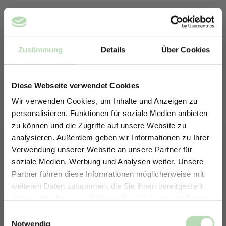
Zustimmung
Details
Über Cookies
Diese Webseite verwendet Cookies
Wir verwenden Cookies, um Inhalte und Anzeigen zu
personalisieren, Funktionen für soziale Medien anbieten
zu können und die Zugriffe auf unsere Website zu
analysieren. Außerdem geben wir Informationen zu Ihrer
Verwendung unserer Website an unsere Partner für
soziale Medien, Werbung und Analysen weiter. Unsere
Partner führen diese Informationen möglicherweise mit
ERHALTE 5% RABATT AUF
weiteren Daten zusammen, die Sie ihnen bereitgestellt
DEINE RÜCKWÄNDE
haben oder die sie im Rahmen Ihrer Nutzung der Dienste
Keine passende Größe gefunden? -
Jetzt zum Newsletter anmelden.
gesammelt haben.
Einwilligungsauswahl
Erstelle in nur 4 Schritten deine
Notwendig