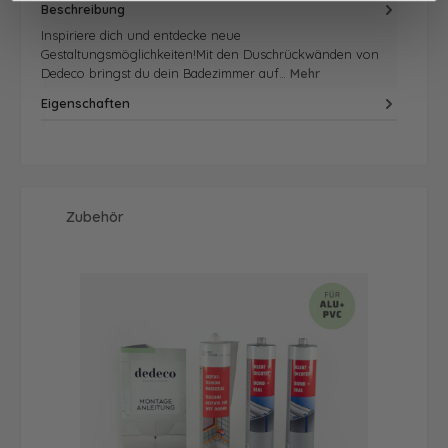
Beschreibung
Inspiriere dich und entdecke neue
Gestaltungsmöglichkeiten!Mit den Duschrückwänden von
Dedeco bringst du dein Badezimmer auf…
Mehr
Eigenschaften
Produktgalerie überspringen
Zubehör