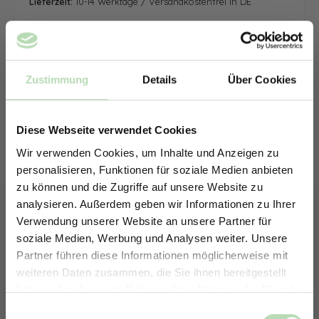
Lieferzeit:
10-14 Werktage / Versandkostenfrei in DE
Zustimmung
Details
Über Cookies
Diese Webseite verwendet Cookies
Wir verwenden Cookies, um Inhalte und Anzeigen zu
personalisieren, Funktionen für soziale Medien anbieten
zu können und die Zugriffe auf unsere Website zu
analysieren. Außerdem geben wir Informationen zu Ihrer
Verwendung unserer Website an unsere Partner für
soziale Medien, Werbung und Analysen weiter. Unsere
Partner führen diese Informationen möglicherweise mit
ERHALTE 5% RABATT AUF
weiteren Daten zusammen, die Sie ihnen bereitgestellt
DEINE RÜCKWÄNDE
haben oder die sie im Rahmen Ihrer Nutzung der Dienste
Jetzt zum Newsletter anmelden.
gesammelt haben.
Keine passende Größe gefunden? -
Einwilligungsauswahl