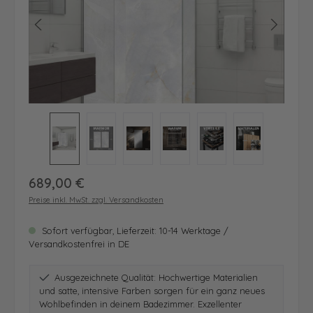
Regulärer Preis:
689,00 €
Preise inkl. MwSt. zzgl. Versandkosten
Sofort verfügbar, Lieferzeit: 10-14 Werktage /
Versandkostenfrei in DE
Ausgezeichnete Qualität: Hochwertige Materialien
und satte, intensive Farben sorgen für ein ganz neues
Wohlbefinden in deinem Badezimmer. Exzellenter