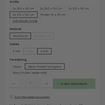
auswählen
Größe
2x 200 x 90 cm
2x 200 x 100 cm
2x 210 x 90 cm
2x 210 x 100 cm
Muster 10 x 20 cm
Individuelle Größe
auswählen
Material
Aluminium
Acrylglas 3D
(Diese Option ist zurzeit nicht verfügbar.)
auswählen
Stärke
3 mm
5 mm
6 mm
(Diese Option ist zurzeit nicht verfügbar.)
auswählen
Veredelung
Classic
Nano-Protect hochglanz
Nano-Protect seidenmatt
Produkt Anzahl: Gib den gewünschten Wert ein oder benutze die Schaltfläche
In den Warenkorb
Zum Merkzettel hinzufügen