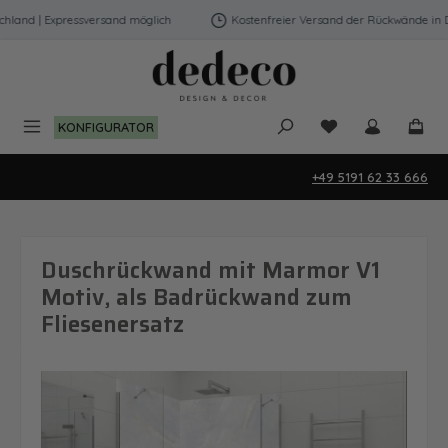
Zum Hauptinhalt springen
land | Expressversand möglich
Kostenfreier Versand der Rückwände in Deu
Du hast 0 Produk
KONFIGURATOR
+49 5191 62 33 666
Duschrückwand mit Marmor V1
Motiv, als Badrückwand zum
Fliesenersatz
Bildergalerie überspringen