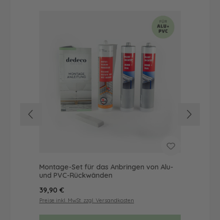
Montage-Set für das Anbringen von Alu-
Dus
und PVC-Rückwänden
Ba
Regulärer Preis:
Reg
39,90 €
56
Preise inkl. MwSt. zzgl. Versandkosten
Prei