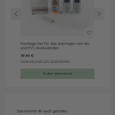
Montage-Set für das Anbringen von Alu-
Mus
und PVC-Rückwänden
& 
Regulärer Preis:
Reg
39,90 €
9,9
Preise inkl. MwSt. zzgl. Versandkosten
Prei
In den Warenkorb
Produktgalerie überspringen
Das könnte dir auch gefallen