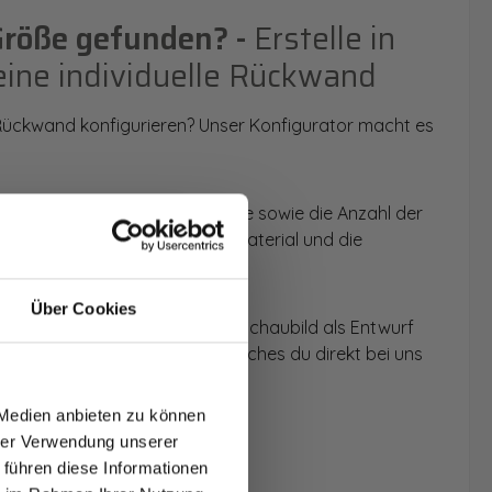
Größe gefunden? -
Erstelle in
eine individuelle Rückwand
 Rückwand konfigurieren? Unser Konfigurator macht es
 Anwendungsbereich, die Größe sowie die Anzahl der
t du dein Wunschmotiv, das Material und die
Über Cookies
 werden dir die Rückwände im Schaubild als Entwurf
T AUF
u dein individuelles Angebot, welches du direkt bei uns
NDE
 Medien anbieten zu können
den.
hrer Verwendung unserer
 führen diese Informationen