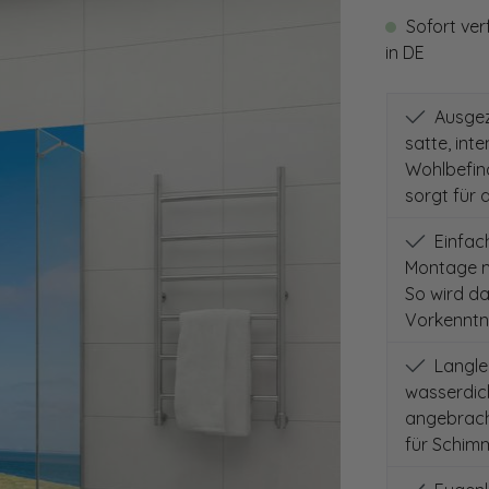
Sofort ver
in DE
Ausgeze
satte, int
Wohlbefind
sorgt für 
Einfach
Montage m
So wird d
Vorkenntni
Langleb
wasserdich
angebracht
für Schimm