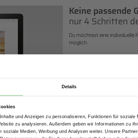
Keine passende 
nur 4 Schritten d
Du möchtest eine individuelle
möglich.
So einfach geht es: Wähle den
Rückwand. Anschließend kanns
Zusatzveredelung auswählen.
Details
Mithilfe unseres Konfigurators
ERHALTE 5% RABAT
dargestellt. Parallel erhältst d
bestellen kannst.
Cookies
DEINE RÜCKWÄ
nhalte und Anzeigen zu personalisieren, Funktionen für soziale
Jetzt zum Newsletter anmel
Website zu analysieren. Außerdem geben wir Informationen zu I
Zum Konfigurator
r soziale Medien, Werbung und Analysen weiter. Unsere Partner