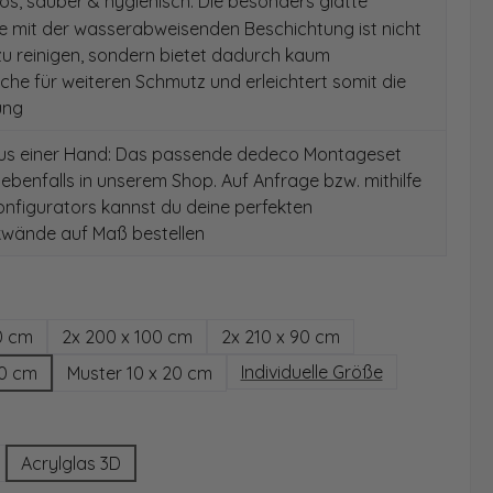
s, sauber & hygienisch: Die besonders glatte
e mit der wasserabweisenden Beschichtung ist nicht
 zu reinigen, sondern bietet dadurch kaum
äche für weiteren Schmutz und erleichtert somit die
ung
aus einer Hand: Das passende dedeco Montageset
 ebenfalls in unserem Shop. Auf Anfrage bzw. mithilfe
nfigurators kannst du deine perfekten
wände auf Maß bestellen
hlen
0 cm
2x 200 x 100 cm
2x 210 x 90 cm
Individuelle Größe
00 cm
Muster 10 x 20 cm
wählen
Acrylglas 3D