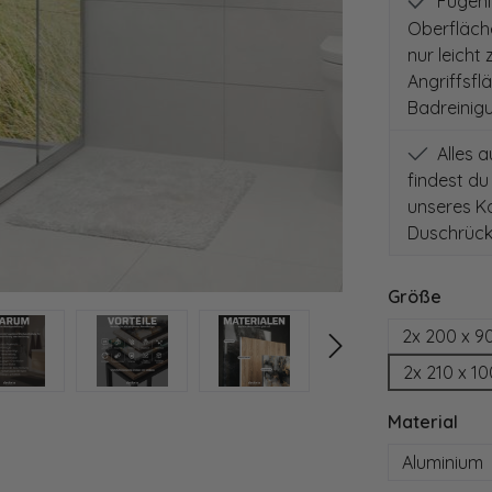
Fugenlo
Oberfläch
nur leicht
Angriffsfl
Badreinig
Alles 
findest du
unseres Ko
Duschrück
auswä
Größe
2x 200 x 9
2x 210 x 1
aus
Material
Aluminium