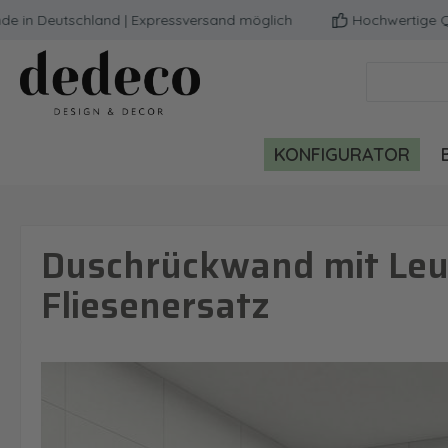
Deutschland | Expressversand möglich
Hochwertige Qualitä
m Hauptinhalt springen
Zur Suche springen
Zur Hauptnavigation springen
KONFIGURATOR
Duschrückwand mit Leu
Fliesenersatz
Bildergalerie überspringen