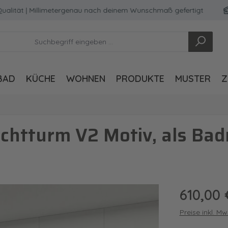
t | Millimetergenau nach deinem Wunschmaß gefertigt
Mad
BAD
KÜCHE
WOHNEN
PRODUKTE
MUSTER
Z
chtturm V2 Motiv, als Ba
Regulärer Pre
610,00 
Preise inkl. M