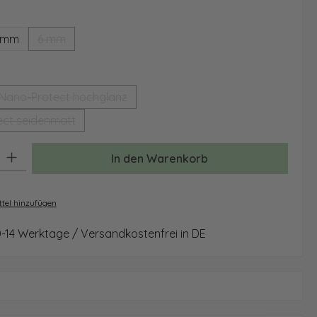
ählen
 mm
6 mm
(Diese Option ist zurzeit nicht verfügbar.)
auswählen
Nano-Protect hochglanz
(Diese Option ist zurzeit nicht verfügbar.)
ct seidenmatt
(Diese Option ist zurzeit nicht verfügbar.)
: Gib den gewünschten Wert ein oder benutze die Schaltflächen um 
In den Warenkorb
tel hinzufügen
0-14 Werktage / Versandkostenfrei in DE