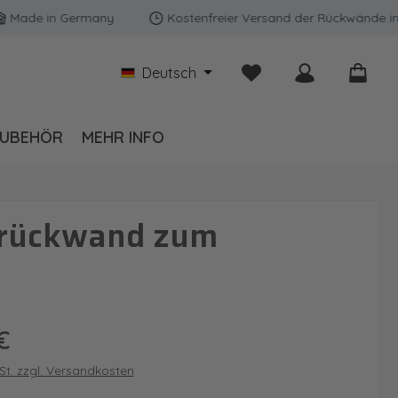
e in Germany
Kostenfreier Versand der Rückwände in Deut
Du hast 0 Produkte auf
Deutsch
UBEHÖR
MEHR INFO
drückwand zum
is:
€
wSt. zzgl. Versandkosten