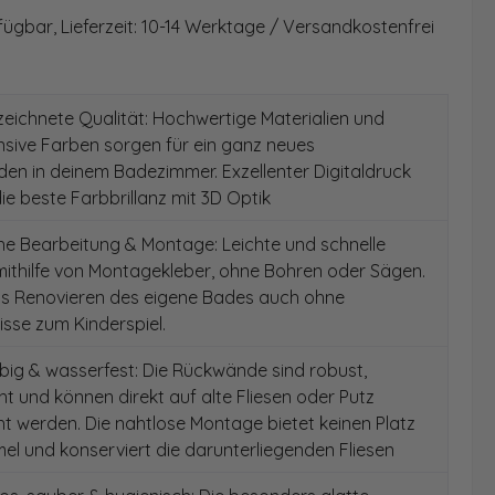
fügbar, Lieferzeit: 10-14 Werktage / Versandkostenfrei
ichnete Qualität: Hochwertige Materialien und
ensive Farben sorgen für ein ganz neues
en in deinem Badezimmer. Exzellenter Digitaldruck
die beste Farbbrillanz mit 3D Optik
e Bearbeitung & Montage: Leichte und schnelle
ithilfe von Montagekleber, ohne Bohren oder Sägen.
as Renovieren des eigene Bades auch ohne
sse zum Kinderspiel.
ig & wasserfest: Die Rückwände sind robust,
t und können direkt auf alte Fliesen oder Putz
 werden. Die nahtlose Montage bietet keinen Platz
el und konserviert die darunterliegenden Fliesen