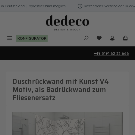
Zum Hauptinhalt springen
 Deutschland | Expressversand möglich
Kostenfreier Versand der Rückwän
Du hast 0 Produk
KONFIGURATOR
+49 5191 62 33 666
Duschrückwand mit Kunst V4
Motiv, als Badrückwand zum
Fliesenersatz
Bildergalerie überspringen