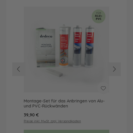
Montage-Set für das Anbringen von Alu-
Dus
und PVC-Rückwänden
Ba
Regulärer Preis:
Reg
39,90 €
68
Preise inkl. MwSt. zzgl. Versandkosten
Prei