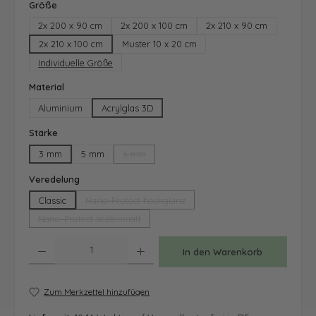
auswählen
Größe
2x 200 x 90 cm
2x 200 x 100 cm
2x 210 x 90 cm
2x 210 x 100 cm
Muster 10 x 20 cm
Individuelle Größe
auswählen
Material
Aluminium
Acrylglas 3D
auswählen
Stärke
3 mm
5 mm
6 mm
(Diese Option ist zurzeit nicht verfügbar.)
auswählen
Veredelung
Classic
Nano-Protect hochglanz
(Diese Option ist zurzeit nicht verfügbar.)
Nano-Protect seidenmatt
(Diese Option ist zurzeit nicht verfügbar.)
Produkt Anzahl: Gib den gewünschten Wert ein oder benutze die Schaltfläche
In den Warenkorb
Zum Merkzettel hinzufügen