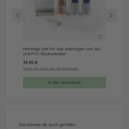
Montage-Set für das Anbringen von Alu-
Mus
und PVC-Rückwänden
& 
Regulärer Preis:
Reg
39,90 €
9,9
Preise inkl. MwSt. zzgl. Versandkosten
Prei
In den Warenkorb
Produktgalerie überspringen
Das könnte dir auch gefallen