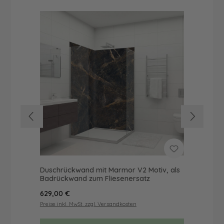
Duschrückwand mit Marmor V2 Motiv, als
Dus
Badrückwand zum Fliesenersatz
Ba
Regulärer Preis:
Reg
629,00 €
65
Preise inkl. MwSt. zzgl. Versandkosten
Prei