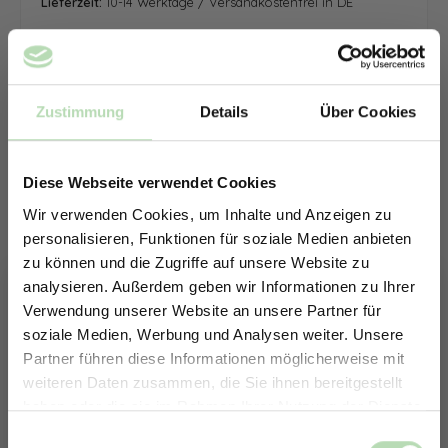
Lieferzeit:
10-14 Werktage / Versandkostenfrei in DE
Zustimmung
Details
Über Cookies
Diese Webseite verwendet Cookies
Wir verwenden Cookies, um Inhalte und Anzeigen zu
personalisieren, Funktionen für soziale Medien anbieten
zu können und die Zugriffe auf unsere Website zu
analysieren. Außerdem geben wir Informationen zu Ihrer
Verwendung unserer Website an unsere Partner für
soziale Medien, Werbung und Analysen weiter. Unsere
Partner führen diese Informationen möglicherweise mit
ERHALTE 5% RABATT AUF
weiteren Daten zusammen, die Sie ihnen bereitgestellt
DEINE RÜCKWÄNDE
haben oder die sie im Rahmen Ihrer Nutzung der Dienste
Jetzt zum Newsletter anmelden.
gesammelt haben.
Keine passende Größe gefunden? -
Einwilligungsauswahl