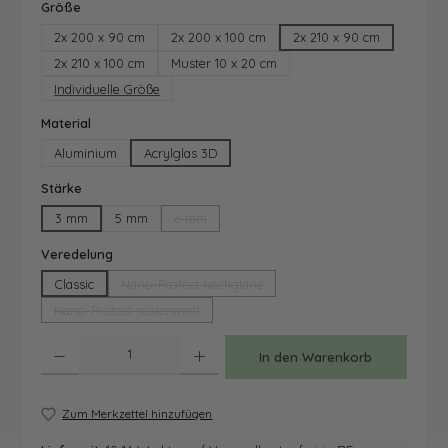
auswählen
Größe
2x 200 x 90 cm
2x 200 x 100 cm
2x 210 x 90 cm
2x 210 x 100 cm
Muster 10 x 20 cm
Individuelle Größe
auswählen
Material
Aluminium
Acrylglas 3D
auswählen
Stärke
3 mm
5 mm
6 mm
(Diese Option ist zurzeit nicht verfügbar.)
auswählen
Veredelung
Classic
Nano-Protect hochglanz
(Diese Option ist zurzeit nicht verfügbar.)
Nano-Protect seidenmatt
(Diese Option ist zurzeit nicht verfügbar.)
Produkt Anzahl: Gib den gewünschten Wert ein oder benutze die Schaltfläche
In den Warenkorb
Zum Merkzettel hinzufügen