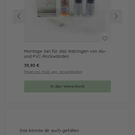
Montage-Set für das Anbringen von Alu-
Mus
und PVC-Rückwänden
& 
Regulärer Preis:
Reg
39,90 €
9,9
Preise inkl. MwSt. zzgl. Versandkosten
Prei
In den Warenkorb
Produktgalerie überspringen
Das könnte dir auch gefallen