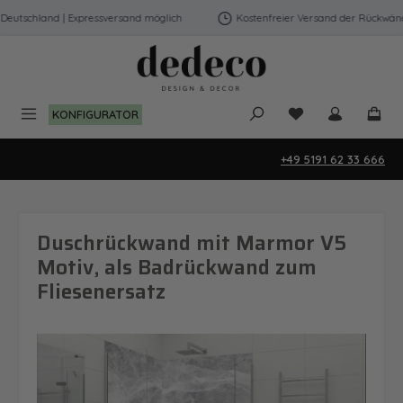
Zum Hauptinhalt springen
utschland | Expressversand möglich
Kostenfreier Versand der Rückwände 
Du hast 0 Produk
KONFIGURATOR
+49 5191 62 33 666
Duschrückwand mit Marmor V5
Motiv, als Badrückwand zum
Fliesenersatz
Bildergalerie überspringen