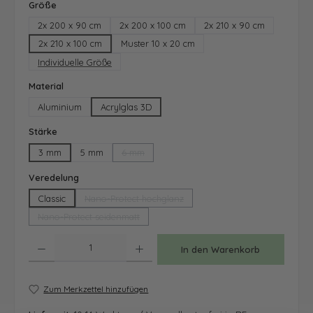
auswählen
Größe
2x 200 x 90 cm
2x 200 x 100 cm
2x 210 x 90 cm
2x 210 x 100 cm
Muster 10 x 20 cm
Individuelle Größe
auswählen
Material
Aluminium
Acrylglas 3D
auswählen
Stärke
3 mm
5 mm
6 mm
(Diese Option ist zurzeit nicht verfügbar.)
auswählen
Veredelung
Classic
Nano-Protect hochglanz
(Diese Option ist zurzeit nicht verfügbar.)
Nano-Protect seidenmatt
(Diese Option ist zurzeit nicht verfügbar.)
Produkt Anzahl: Gib den gewünschten Wert ein oder benutze die Schaltfläche
In den Warenkorb
Zum Merkzettel hinzufügen