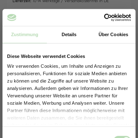
Lieferzeit:
10-14 Werktage / Versandkostenfrei in DE
Zustimmung
Details
Über Cookies
Diese Webseite verwendet Cookies
Wir verwenden Cookies, um Inhalte und Anzeigen zu
personalisieren, Funktionen für soziale Medien anbieten
zu können und die Zugriffe auf unsere Website zu
analysieren. Außerdem geben wir Informationen zu Ihrer
Verwendung unserer Website an unsere Partner für
soziale Medien, Werbung und Analysen weiter. Unsere
Partner führen diese Informationen möglicherweise mit
ERHALTE 5% RABATT AUF
weiteren Daten zusammen, die Sie ihnen bereitgestellt
DEINE RÜCKWÄNDE
haben oder die sie im Rahmen Ihrer Nutzung der Dienste
Jetzt zum Newsletter anmelden.
gesammelt haben.
Keine passende Größe gefunden? -
Einwilligungsauswahl