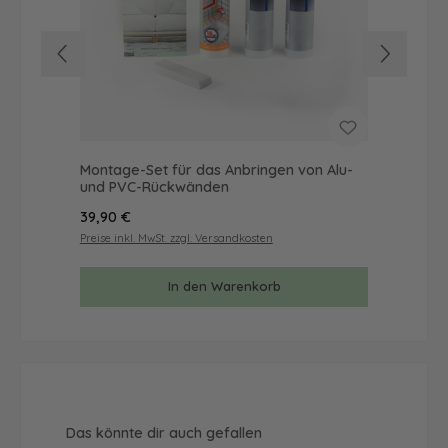
Montage-Set für das Anbringen von Alu-
Mus
und PVC-Rückwänden
& 
Regulärer Preis:
Reg
39,90 €
9,9
Preise inkl. MwSt. zzgl. Versandkosten
Prei
In den Warenkorb
Produktgalerie überspringen
Das könnte dir auch gefallen