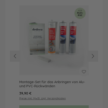
Montage-Set für das Anbringen von Alu-
Dus
und PVC-Rückwänden
Ba
Regulärer Preis:
Reg
39,90 €
68
Preise inkl. MwSt. zzgl. Versandkosten
Prei