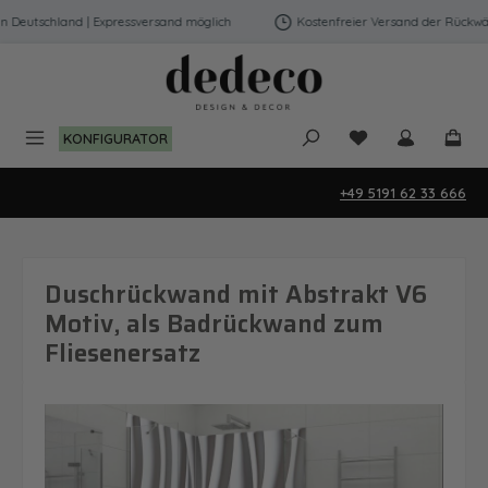
Zum Hauptinhalt springen
Deutschland | Expressversand möglich
Kostenfreier Versand der Rückwänd
Du hast 0 Produk
KONFIGURATOR
+49 5191 62 33 666
Duschrückwand mit Abstrakt V6
Motiv, als Badrückwand zum
Fliesenersatz
Bildergalerie überspringen