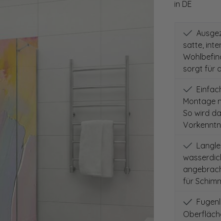
in DE
Ausgeze
satte, int
Wohlbefind
sorgt für 
Einfach
Montage m
So wird d
Vorkenntni
Langleb
wasserdich
angebracht
für Schimm
Fugenlo
Oberfläch