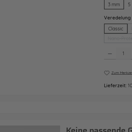
3 mm
5
Veredelung
Classic
Nano-Prote
Produkt Anzahl
Zum Merkzet
Lieferzeit:
1
Keine passende 