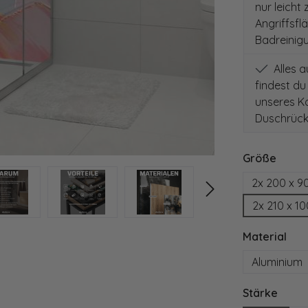
nur leicht
Angriffsfl
Badreinig
Alles 
findest du
unseres Ko
Duschrück
auswä
Größe
2x 200 x 9
2x 210 x 1
aus
Material
Aluminium
ausw
Stärke