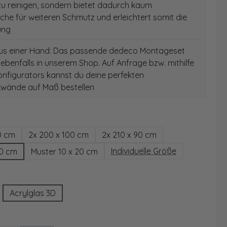
 zu reinigen, sondern bietet dadurch kaum
äche für weiteren Schmutz und erleichtert somit die
ung
aus einer Hand: Das passende dedeco Montageset
 ebenfalls in unserem Shop. Auf Anfrage bzw. mithilfe
nfigurators kannst du deine perfekten
wände auf Maß bestellen
hlen
0 cm
2x 200 x 100 cm
2x 210 x 90 cm
Individuelle Größe
00 cm
Muster 10 x 20 cm
wählen
Acrylglas 3D
ählen