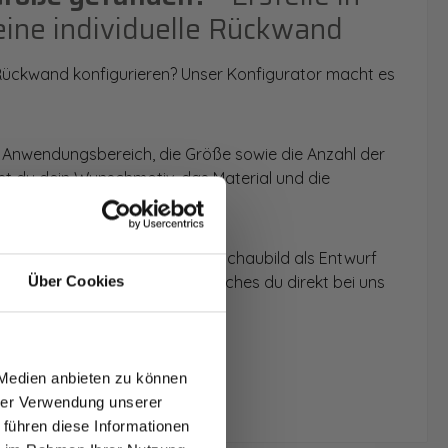
eine individuelle Rückwand
 Rückwand konfigurieren? Unser Konfigurator macht es
 Anwendungsbereich, die Größe sowie die Anzahl der
t du dein Wunschmotiv, das Material und die
 werden dir die Rückwände im Schaubild als Entwurf
u dein individuelles Angebot, welches du direkt bei uns
Über Cookies
T AUF
NDE
 Medien anbieten zu können
den.
hrer Verwendung unserer
 führen diese Informationen