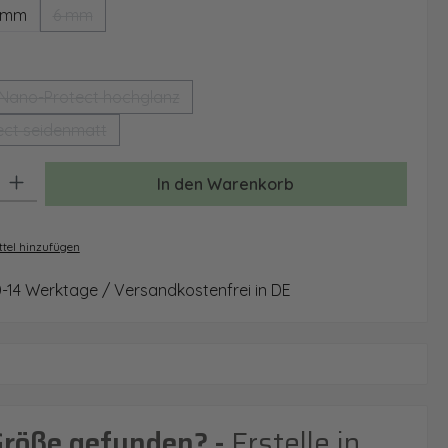
 mm
6 mm
(Diese Option ist zurzeit nicht verfügbar.)
auswählen
Nano-Protect hochglanz
(Diese Option ist zurzeit nicht verfügbar.)
ct seidenmatt
(Diese Option ist zurzeit nicht verfügbar.)
: Gib den gewünschten Wert ein oder benutze die Schaltflächen um 
In den Warenkorb
tel hinzufügen
0-14 Werktage / Versandkostenfrei in DE
Größe gefunden? -
Erstelle in