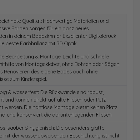
ichnete Qualität: Hochwertige Materialien und
ensive Farben sorgen für ein ganz neues
en in deinem Badezimmer. Exzellenter Digitaldruck
die beste Farbbrillanz mit 3D Optik
e Bearbeitung & Montage: Leichte und schnelle
ithilfe von Montagekleber, ohne Bohren oder Sägen.
as Renovieren des eigene Bades auch ohne
sse zum Kinderspiel.
ig & wasserfest: Die Rückwände sind robust,
t und können direkt auf alte Fliesen oder Putz
 werden. Die nahtlose Montage bietet keinen Platz
el und konserviert die darunterliegenden Fliesen
s, sauber & hygienisch: Die besonders glatte
e mit der wasserabweisenden Beschichtung ist nicht