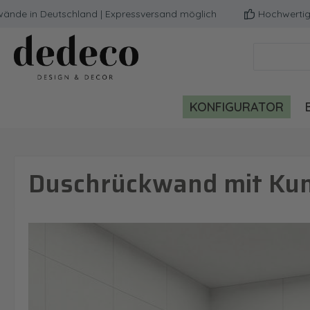
 in Deutschland | Expressversand möglich
Hochwertige Qua
m Hauptinhalt springen
Zur Suche springen
Zur Hauptnavigation springen
KONFIGURATOR
Duschrückwand mit Kuns
Bildergalerie überspringen