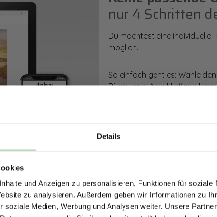
nur 4 Schritten d
Du möchtest eine individuelle
möglich.
So einfach geht es: Wähle den
Rückwand. Anschließend kanns
Zusatzveredelung auswählen.
Mithilfe unseres Konfigurators
dargestellt. Parallel erhältst d
Details
bestellen kannst.
ERHALTE 5% RABAT
Cookies
DEINE RÜCKWÄ
Zum Konfigurator
nhalte und Anzeigen zu personalisieren, Funktionen für soziale
Jetzt zum Newsletter anmel
Website zu analysieren. Außerdem geben wir Informationen zu I
r soziale Medien, Werbung und Analysen weiter. Unsere Partner