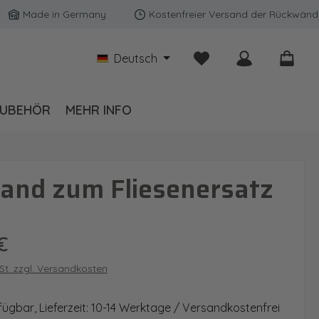
Made in Germany
Kostenfreier Versand der Rückwände in D
Du hast 0 Produkte auf
Deutsch
UBEHÖR
MEHR INFO
and zum Fliesenersatz
is:
€
wSt. zzgl. Versandkosten
fügbar, Lieferzeit: 10-14 Werktage / Versandkostenfrei