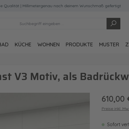
lität | Millimetergenau nach deinem Wunschmaß gefertigt
BAD
KÜCHE
WOHNEN
PRODUKTE
MUSTER
Z
t V3 Motiv, als Badrückw
Regulärer Pre
610,00 
Preise inkl. M
Sofort ver