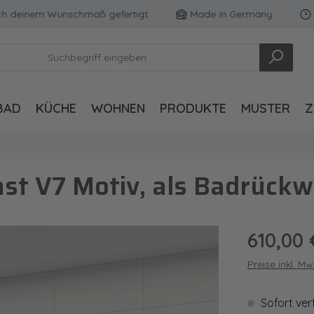
einem Wunschmaß gefertigt
Made in Germany
Koste
BAD
KÜCHE
WOHNEN
PRODUKTE
MUSTER
Z
t V7 Motiv, als Badrückw
Regulärer Pre
610,00 
Preise inkl. M
Sofort ver