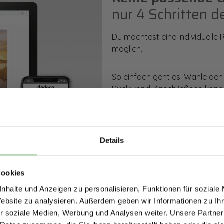
nur 4 Schritten d
Du möchtest eine individuelle
möglich.
So einfach geht es: Wähle den
Rückwand. Anschließend kanns
Zusatzveredelung auswählen.
Mithilfe unseres Konfigurators
dargestellt. Parallel erhältst d
Details
bestellen kannst.
ERHALTE 5% RABAT
Cookies
DEINE RÜCKWÄ
Zum Konfigurator
nhalte und Anzeigen zu personalisieren, Funktionen für soziale
Jetzt zum Newsletter anmel
Website zu analysieren. Außerdem geben wir Informationen zu I
r soziale Medien, Werbung und Analysen weiter. Unsere Partner