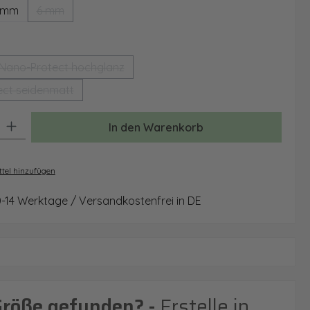
 mm
6 mm
(Diese Option ist zurzeit nicht verfügbar.)
auswählen
Nano-Protect hochglanz
(Diese Option ist zurzeit nicht verfügbar.)
ct seidenmatt
(Diese Option ist zurzeit nicht verfügbar.)
: Gib den gewünschten Wert ein oder benutze die Schaltflächen um 
In den Warenkorb
tel hinzufügen
0-14 Werktage / Versandkostenfrei in DE
Größe gefunden? -
Erstelle in