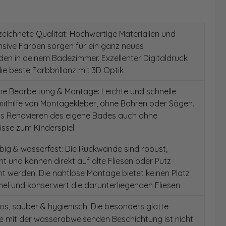
ichnete Qualität: Hochwertige Materialien und
ensive Farben sorgen für ein ganz neues
en in deinem Badezimmer. Exzellenter Digitaldruck
die beste Farbbrillanz mit 3D Optik
e Bearbeitung & Montage: Leichte und schnelle
ithilfe von Montagekleber, ohne Bohren oder Sägen.
as Renovieren des eigene Bades auch ohne
sse zum Kinderspiel.
ig & wasserfest: Die Rückwände sind robust,
t und können direkt auf alte Fliesen oder Putz
 werden. Die nahtlose Montage bietet keinen Platz
el und konserviert die darunterliegenden Fliesen
s, sauber & hygienisch: Die besonders glatte
e mit der wasserabweisenden Beschichtung ist nicht