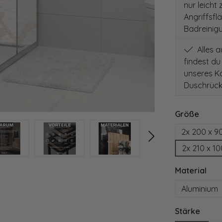
nur leicht
Angriffsfl
Badreinig
Alles 
findest du
unseres Ko
Duschrück
auswä
Größe
2x 200 x 9
2x 210 x 1
aus
Material
Aluminium
ausw
Stärke