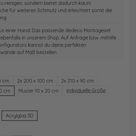
 zu reinigen, sondern bietet dadurch kaum
äche für weiteren Schmutz und erleichtert somit die
ung
aus einer Hand: Das passende dedeco Montageset
 ebenfalls in unserem Shop. Auf Anfrage bzw. mithilfe
nfigurators kannst du deine perfekten
wände auf Maß bestellen
hlen
0 cm
2x 200 x 100 cm
2x 210 x 90 cm
Individuelle Größe
00 cm
Muster 10 x 20 cm
wählen
Acrylglas 3D
ählen