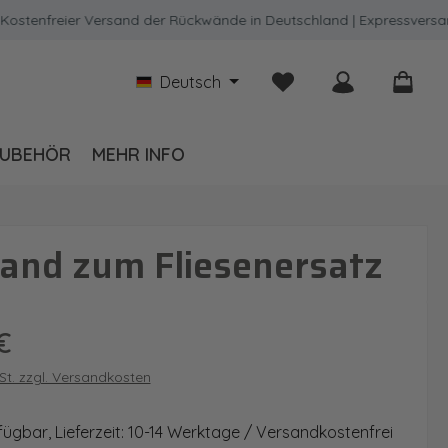
nfreier Versand der Rückwände in Deutschland | Expressversand mö
Du hast 0 Produkte auf
Deutsch
UBEHÖR
MEHR INFO
and zum Fliesenersatz
is:
€
wSt. zzgl. Versandkosten
fügbar, Lieferzeit: 10-14 Werktage / Versandkostenfrei