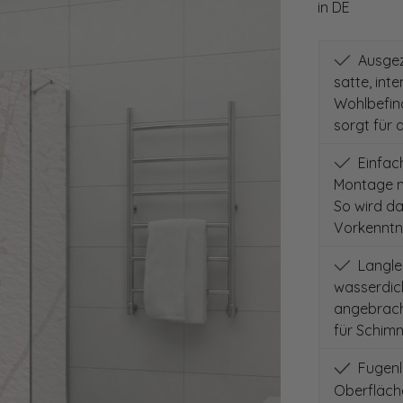
in DE
Ausgeze
satte, int
Wohlbefind
sorgt für 
Einfach
Montage m
So wird d
Vorkenntni
Langleb
wasserdich
angebracht
für Schimm
Fugenlo
Oberfläch