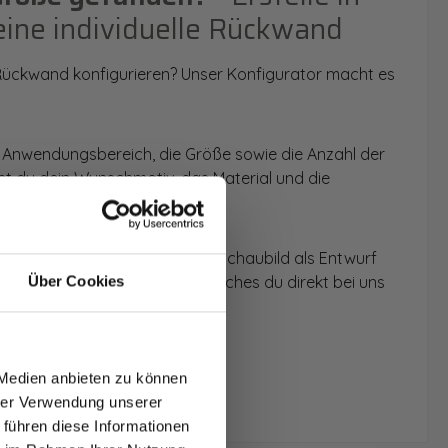
eine individuelle Rückwand
 Rückwand konfigurieren? Unser Konfigurator macht es
 Anwendungsbereich, die Größe sowie die Anzahl der
t du dein Wunschmotiv, das Material und die
 werden dir die Rückwände im Schaubild als Entwurf
u dein individuelles Angebot, welches du direkt bei uns
Über Cookies
T AUF
NDE
 Medien anbieten zu können
den.
hrer Verwendung unserer
 führen diese Informationen