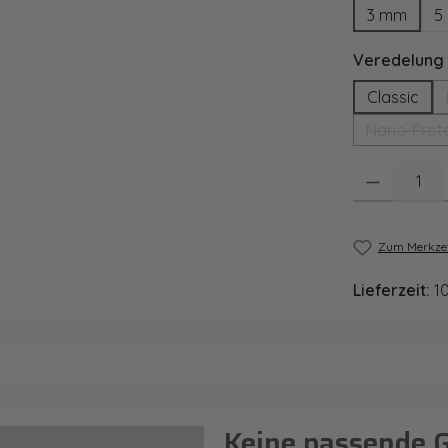
3 mm
5
Veredelung
Classic
Nano-Prote
Produkt Anzahl
Zum Merkzet
Lieferzeit:
1
Keine passende 