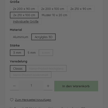
auswählen
Größe
2x 200 x 90 cm
2x 200 x 100 cm
2x 210 x 90 cm
2x 210 x 100 cm
Muster 10 x 20 cm
Individuelle Größe
auswählen
Material
Aluminium
Acrylglas 3D
auswählen
Stärke
3 mm
5 mm
6 mm
(Diese Option ist zurzeit nicht verfügbar.)
auswählen
Veredelung
Classic
Nano-Protect hochglanz
(Diese Option ist zurzeit nicht verfügbar.)
Nano-Protect seidenmatt
(Diese Option ist zurzeit nicht verfügbar.)
Produkt Anzahl: Gib den gewünschten Wert ein oder benutze die Schaltfläche
In den Warenkorb
Zum Merkzettel hinzufügen