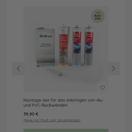
Montage-Set für das Anbringen von Alu-
Dus
und PVC-Rückwänden
Ba
Regulärer Preis:
Reg
39,90 €
68
Preise inkl. MwSt. zzgl. Versandkosten
Prei