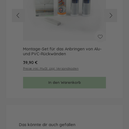
Montage-Set für das Anbringen von Alu-
Mus
und PVC-Rückwänden
& 
Regulärer Preis:
Reg
39,90 €
9,9
Preise inkl. MwSt. zzgl. Versandkosten
Prei
In den Warenkorb
Produktgalerie überspringen
Das könnte dir auch gefallen