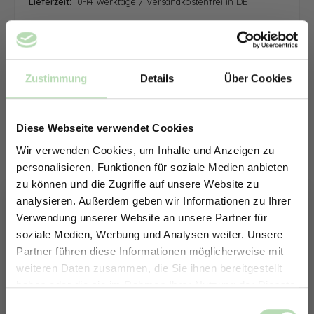
Lieferzeit:
10-14 Werktage / Versandkostenfrei in DE
Zustimmung
Details
Über Cookies
Diese Webseite verwendet Cookies
Wir verwenden Cookies, um Inhalte und Anzeigen zu
personalisieren, Funktionen für soziale Medien anbieten
zu können und die Zugriffe auf unsere Website zu
analysieren. Außerdem geben wir Informationen zu Ihrer
Verwendung unserer Website an unsere Partner für
soziale Medien, Werbung und Analysen weiter. Unsere
Partner führen diese Informationen möglicherweise mit
ERHALTE 5% RABATT AUF
weiteren Daten zusammen, die Sie ihnen bereitgestellt
DEINE RÜCKWÄNDE
haben oder die sie im Rahmen Ihrer Nutzung der Dienste
Jetzt zum Newsletter anmelden.
gesammelt haben.
Keine passende Größe gefunden? -
Einwilligungsauswahl