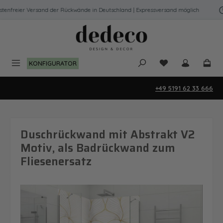
Zum Hauptinhalt springen
nfreier Versand der Rückwände in Deutschland | Expressversand möglich
Du hast 0 Produk
KONFIGURATOR
+49 5191 62 33 666
Duschrückwand mit Abstrakt V2
Motiv, als Badrückwand zum
Fliesenersatz
Bildergalerie überspringen