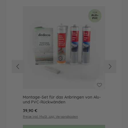
Montage-Set für das Anbringen von Alu-
Dus
und PVC-Rückwänden
Ba
Regulärer Preis:
Reg
39,90 €
56
Preise inkl. MwSt. zzgl. Versandkosten
Prei