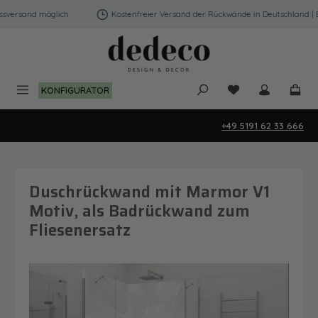
Zum Hauptinhalt springen
versand möglich
Kostenfreier Versand der Rückwände in Deutschland | Ex
Du hast 0 Produk
KONFIGURATOR
+49 5191 62 33 666
Duschrückwand mit Marmor V1
Motiv, als Badrückwand zum
Fliesenersatz
Bildergalerie überspringen