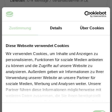
Lieferzeit:
10-14 Werktage / Versandkostenfrei in DE
Zustimmung
Details
Über Cookies
Diese Webseite verwendet Cookies
Wir verwenden Cookies, um Inhalte und Anzeigen zu
personalisieren, Funktionen für soziale Medien anbieten
zu können und die Zugriffe auf unsere Website zu
analysieren. Außerdem geben wir Informationen zu Ihrer
Verwendung unserer Website an unsere Partner für
soziale Medien, Werbung und Analysen weiter. Unsere
Partner führen diese Informationen möglicherweise mit
ERHALTE 5% RABATT AUF
weiteren Daten zusammen, die Sie ihnen bereitgestellt
DEINE RÜCKWÄNDE
haben oder die sie im Rahmen Ihrer Nutzung der Dienste
Jetzt zum Newsletter anmelden.
gesammelt haben.
Keine passende Größe gefunden? -
Einwilligungsauswahl