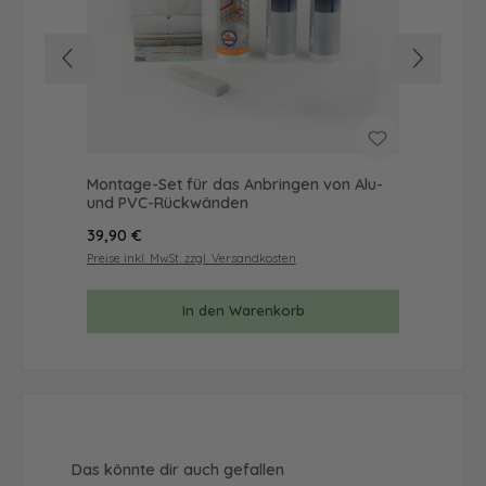
Montage-Set für das Anbringen von Alu-
Mus
und PVC-Rückwänden
& 
Regulärer Preis:
Reg
39,90 €
9,9
Preise inkl. MwSt. zzgl. Versandkosten
Prei
In den Warenkorb
Produktgalerie überspringen
Das könnte dir auch gefallen