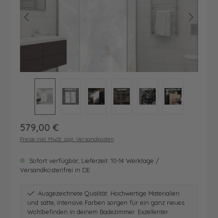
Regulärer Preis:
579,00 €
Preise inkl. MwSt. zzgl. Versandkosten
Sofort verfügbar, Lieferzeit: 10-14 Werktage /
Versandkostenfrei in DE
Ausgezeichnete Qualität: Hochwertige Materialien
und satte, intensive Farben sorgen für ein ganz neues
Wohlbefinden in deinem Badezimmer. Exzellenter