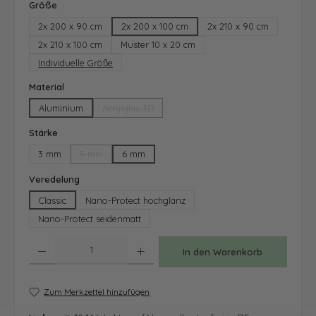
auswählen
Größe
2x 200 x 90 cm
2x 200 x 100 cm
2x 210 x 90 cm
2x 210 x 100 cm
Muster 10 x 20 cm
Individuelle Größe
auswählen
Material
Aluminium
Acrylglas 3D
(Diese Option ist zurzeit nicht verfügbar.)
auswählen
Stärke
3 mm
5 mm
6 mm
(Diese Option ist zurzeit nicht verfügbar.)
auswählen
Veredelung
Classic
Nano-Protect hochglanz
Nano-Protect seidenmatt
Produkt Anzahl: Gib den gewünschten Wert ein oder benutze die Schaltfläche
In den Warenkorb
Zum Merkzettel hinzufügen