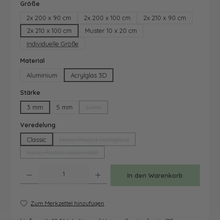
auswählen
Größe
2x 200 x 90 cm
2x 200 x 100 cm
2x 210 x 90 cm
2x 210 x 100 cm
Muster 10 x 20 cm
Individuelle Größe
auswählen
Material
Aluminium
Acrylglas 3D
auswählen
Stärke
3 mm
5 mm
6 mm
(Diese Option ist zurzeit nicht verfügbar.)
auswählen
Veredelung
Classic
Nano-Protect hochglanz
(Diese Option ist zurzeit nicht verfügbar.)
Nano-Protect seidenmatt
(Diese Option ist zurzeit nicht verfügbar.)
Produkt Anzahl: Gib den gewünschten Wert ein oder benutze die Schaltfläche
In den Warenkorb
Zum Merkzettel hinzufügen