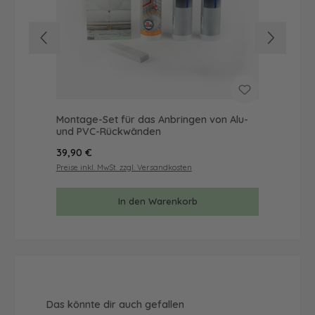
Montage-Set für das Anbringen von Alu-
Mus
und PVC-Rückwänden
& 
Regulärer Preis:
Reg
39,90 €
9,9
Preise inkl. MwSt. zzgl. Versandkosten
Prei
In den Warenkorb
Produktgalerie überspringen
Das könnte dir auch gefallen