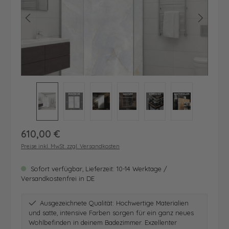
Regulärer Preis:
610,00 €
Preise inkl. MwSt. zzgl. Versandkosten
Sofort verfügbar, Lieferzeit: 10-14 Werktage /
Versandkostenfrei in DE
Ausgezeichnete Qualität: Hochwertige Materialien
und satte, intensive Farben sorgen für ein ganz neues
Wohlbefinden in deinem Badezimmer. Exzellenter