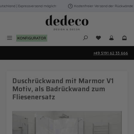
Zum Hauptinhalt springen
schland | Expressversand möglich
Kostenfreier Versand der Rückwände in
Du hast 0 Produk
KONFIGURATOR
+49 5191 62 33 666
Duschrückwand mit Marmor V1
Motiv, als Badrückwand zum
Fliesenersatz
Bildergalerie überspringen