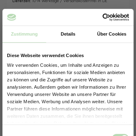
Lieferzeit:
10-14 Werktage / Versandkostenfrei in DE
Zustimmung
Details
Über Cookies
Diese Webseite verwendet Cookies
Wir verwenden Cookies, um Inhalte und Anzeigen zu
personalisieren, Funktionen für soziale Medien anbieten
zu können und die Zugriffe auf unsere Website zu
analysieren. Außerdem geben wir Informationen zu Ihrer
Verwendung unserer Website an unsere Partner für
soziale Medien, Werbung und Analysen weiter. Unsere
Partner führen diese Informationen möglicherweise mit
ERHALTE 5% RABATT AUF
weiteren Daten zusammen, die Sie ihnen bereitgestellt
DEINE RÜCKWÄNDE
haben oder die sie im Rahmen Ihrer Nutzung der Dienste
Jetzt zum Newsletter anmelden.
gesammelt haben.
Keine passende Größe gefunden? -
Einwilligungsauswahl