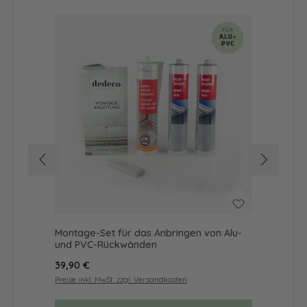
Montage-Set für das Anbringen von Alu-
Dus
und PVC-Rückwänden
Ba
Regulärer Preis:
Reg
39,90 €
56
Preise inkl. MwSt. zzgl. Versandkosten
Prei