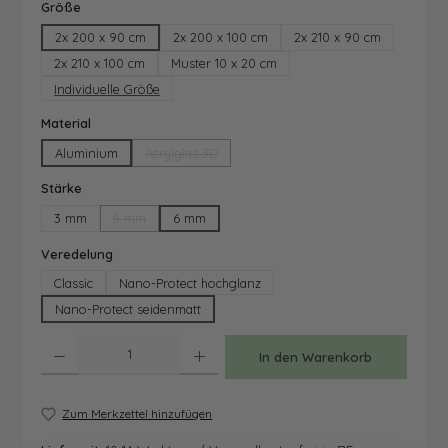
auswählen
Größe
2x 200 x 90 cm
2x 200 x 100 cm
2x 210 x 90 cm
2x 210 x 100 cm
Muster 10 x 20 cm
Individuelle Größe
auswählen
Material
Aluminium
Acrylglas 3D
(Diese Option ist zurzeit nicht verfügbar.)
auswählen
Stärke
3 mm
5 mm
6 mm
(Diese Option ist zurzeit nicht verfügbar.)
auswählen
Veredelung
Classic
Nano-Protect hochglanz
Nano-Protect seidenmatt
Produkt Anzahl: Gib den gewünschten Wert ein oder benutze die Schaltfläche
In den Warenkorb
Zum Merkzettel hinzufügen