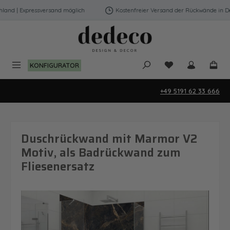
Zum Hauptinhalt springen
nd | Expressversand möglich
Kostenfreier Versand der Rückwände in Deut
Du hast 0 Produk
KONFIGURATOR
+49 5191 62 33 666
Duschrückwand mit Marmor V2
Motiv, als Badrückwand zum
Fliesenersatz
Bildergalerie überspringen