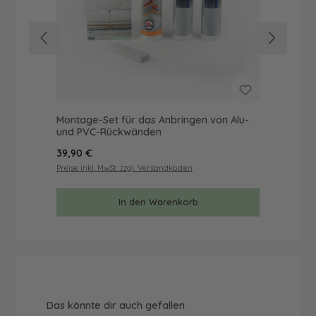
Montage-Set für das Anbringen von Alu-
Mus
und PVC-Rückwänden
& 
Regulärer Preis:
Reg
39,90 €
9,9
Preise inkl. MwSt. zzgl. Versandkosten
Prei
In den Warenkorb
Produktgalerie überspringen
Das könnte dir auch gefallen