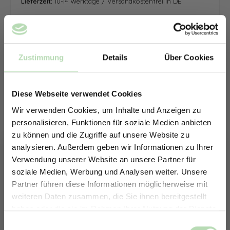
Lieferzeit:
10-14 Werktage / Versandkostenfrei in DE
Zustimmung
Details
Über Cookies
Diese Webseite verwendet Cookies
Wir verwenden Cookies, um Inhalte und Anzeigen zu
personalisieren, Funktionen für soziale Medien anbieten
zu können und die Zugriffe auf unsere Website zu
analysieren. Außerdem geben wir Informationen zu Ihrer
Verwendung unserer Website an unsere Partner für
soziale Medien, Werbung und Analysen weiter. Unsere
Partner führen diese Informationen möglicherweise mit
ERHALTE 5% RABATT AUF
weiteren Daten zusammen, die Sie ihnen bereitgestellt
DEINE RÜCKWÄNDE
haben oder die sie im Rahmen Ihrer Nutzung der Dienste
Jetzt zum Newsletter anmelden.
gesammelt haben.
Keine passende Größe gefunden? -
Einwilligungsauswahl