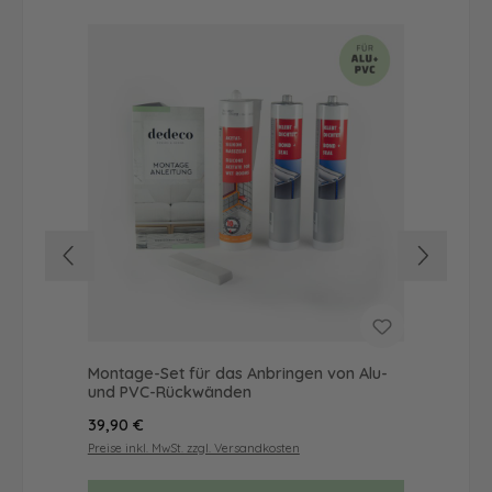
Montage-Set für das Anbringen von Alu-
Dus
und PVC-Rückwänden
Ba
Regulärer Preis:
Reg
39,90 €
54
Preise inkl. MwSt. zzgl. Versandkosten
Prei