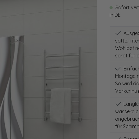
Sofort ver
in DE
Ausgeze
satte, int
Wohlbefind
sorgt für 
Einfach
Montage m
So wird d
Vorkenntni
Langleb
wasserdich
angebracht
für Schimm