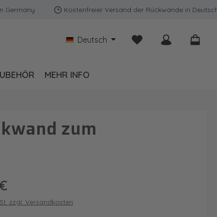
rmany
Kostenfreier Versand der Rückwände in Deutschland
Du hast 0 Produkte auf
Deutsch
UBEHÖR
MEHR INFO
ückwand zum
is:
 €
wSt. zzgl. Versandkosten