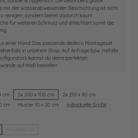
s, sauber & hygienisch: Die besonders glatte
e mit der wasserabweisenden Beschichtung ist nicht
 zu reinigen, sondern bietet dadurch kaum
äche für weiteren Schmutz und erleichtert somit die
ung
aus einer Hand: Das passende dedeco Montageset
 ebenfalls in unserem Shop. Auf Anfrage bzw. mithilfe
nfigurators kannst du deine perfekten
wände auf Maß bestellen
hlen
0 cm
2x 200 x 100 cm
2x 210 x 90 cm
00 cm
Muster 10 x 20 cm
Individuelle Größe
wählen
Acrylglas 3D
(Diese Option ist zurzeit nicht verfügbar.)