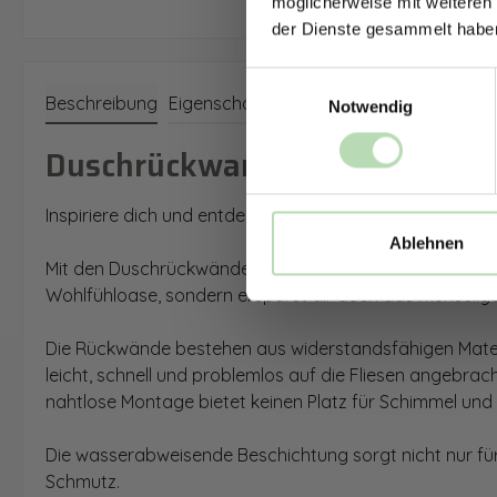
möglicherweise mit weiteren
der Dienste gesammelt habe
Einwilligungsauswahl
Beschreibung
Eigenschaften
Notwendig
Duschrückwand mit Abstrakt V
Inspiriere dich und entdecke neue Gestaltungsmöglichke
Ablehnen
Mit den Duschrückwänden von Dedeco bringst du dein Ba
Wohlfühloase, sondern ersparst dir auch das mühselig
Die Rückwände bestehen aus widerstandsfähigen Materi
leicht, schnell und problemlos auf die Fliesen angebrac
nahtlose Montage bietet keinen Platz für Schimmel und k
Die wasserabweisende Beschichtung sorgt nicht nur für 
Schmutz.