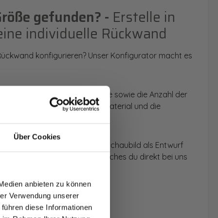
Größe gefunden? -
Erstelle in
eine individuelle Rückwand
 Rückwand konfigurieren? Unser Konfigurator macht es
 Anwendungsbereich, die Größe sowie die Anzahl der
t du dein Wunschmotiv, das Material und die
Über Cookies
 werden dir die Rückwände im Schaubild als Entwurf
T AUF
u dein individuelles Angebot, welches du direkt bei uns
NDE
 Medien anbieten zu können
den.
hrer Verwendung unserer
 führen diese Informationen