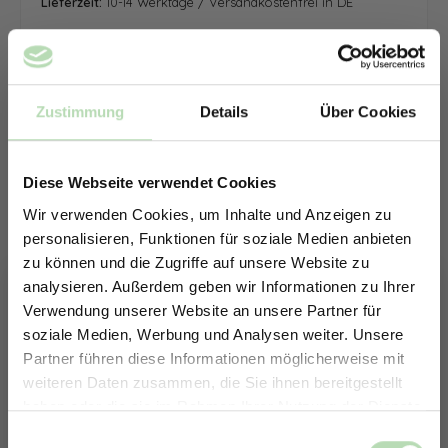
Lieferzeit:
10-14 Werktage / Versandkostenfrei in DE
Zustimmung
Details
Über Cookies
Diese Webseite verwendet Cookies
Wir verwenden Cookies, um Inhalte und Anzeigen zu
personalisieren, Funktionen für soziale Medien anbieten
zu können und die Zugriffe auf unsere Website zu
analysieren. Außerdem geben wir Informationen zu Ihrer
Verwendung unserer Website an unsere Partner für
soziale Medien, Werbung und Analysen weiter. Unsere
Partner führen diese Informationen möglicherweise mit
ERHALTE 5% RABATT AUF
weiteren Daten zusammen, die Sie ihnen bereitgestellt
DEINE RÜCKWÄNDE
haben oder die sie im Rahmen Ihrer Nutzung der Dienste
Jetzt zum Newsletter anmelden.
gesammelt haben.
Keine passende Größe gefunden? -
Einwilligungsauswahl