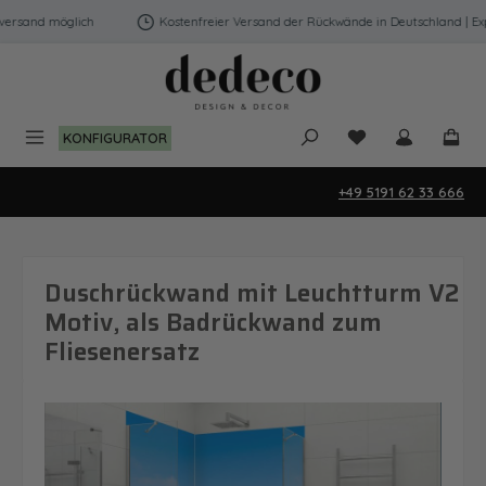
Zum Hauptinhalt springen
ersand möglich
Kostenfreier Versand der Rückwände in Deutschland | Exp
Du hast 0 Produk
KONFIGURATOR
+49 5191 62 33 666
Duschrückwand mit Leuchtturm V2
Motiv, als Badrückwand zum
Fliesenersatz
Bildergalerie überspringen