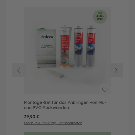
Montage-Set für das Anbringen von Alu-
Dus
und PVC-Rückwänden
Ba
Regulärer Preis:
Reg
39,90 €
68
Preise inkl. MwSt. zzgl. Versandkosten
Prei