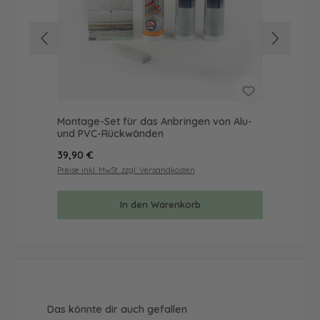
Montage-Set für das Anbringen von Alu-
Mus
und PVC-Rückwänden
& 
Regulärer Preis:
Reg
39,90 €
9,9
Preise inkl. MwSt. zzgl. Versandkosten
Prei
In den Warenkorb
Produktgalerie überspringen
Das könnte dir auch gefallen