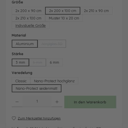
auswählen
Größe
2x 200 x 90 cm
2x 200 x 100 cm
2x 210 x 90 cm
2x 210 x 100 cm
Muster 10 x 20 cm
Individuelle Größe
auswählen
Material
Aluminium
Acrylglas 3D
(Diese Option ist zurzeit nicht verfügbar.)
auswählen
Stärke
3 mm
5 mm
6 mm
(Diese Option ist zurzeit nicht verfügbar.)
auswählen
Veredelung
Classic
Nano-Protect hochglanz
Nano-Protect seidenmatt
Produkt Anzahl: Gib den gewünschten Wert ein oder benutze die Schaltfläche
In den Warenkorb
Zum Merkzettel hinzufügen