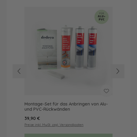
Montage-Set für das Anbringen von Alu-
Dus
und PVC-Rückwänden
Ba
Regulärer Preis:
Reg
39,90 €
68
Preise inkl. MwSt. zzgl. Versandkosten
Prei