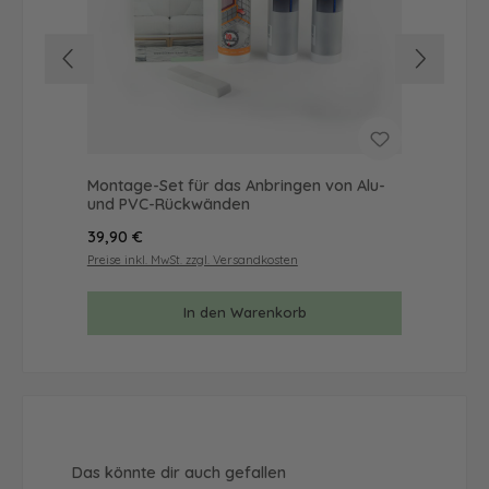
Montage-Set für das Anbringen von Alu-
Mus
und PVC-Rückwänden
& 
Regulärer Preis:
Reg
39,90 €
9,9
Preise inkl. MwSt. zzgl. Versandkosten
Prei
In den Warenkorb
Produktgalerie überspringen
Das könnte dir auch gefallen