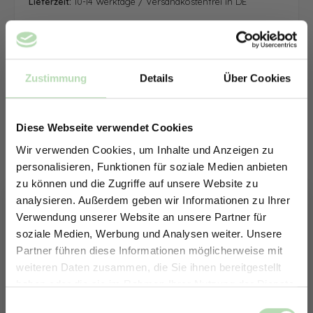
Lieferzeit:
10-14 Werktage / Versandkostenfrei in DE
Zustimmung
Details
Über Cookies
Diese Webseite verwendet Cookies
Wir verwenden Cookies, um Inhalte und Anzeigen zu
personalisieren, Funktionen für soziale Medien anbieten
zu können und die Zugriffe auf unsere Website zu
analysieren. Außerdem geben wir Informationen zu Ihrer
Verwendung unserer Website an unsere Partner für
soziale Medien, Werbung und Analysen weiter. Unsere
Partner führen diese Informationen möglicherweise mit
ERHALTE 5% RABATT AUF
weiteren Daten zusammen, die Sie ihnen bereitgestellt
DEINE RÜCKWÄNDE
haben oder die sie im Rahmen Ihrer Nutzung der Dienste
Jetzt zum Newsletter anmelden.
gesammelt haben.
Keine passende Größe gefunden? -
Einwilligungsauswahl