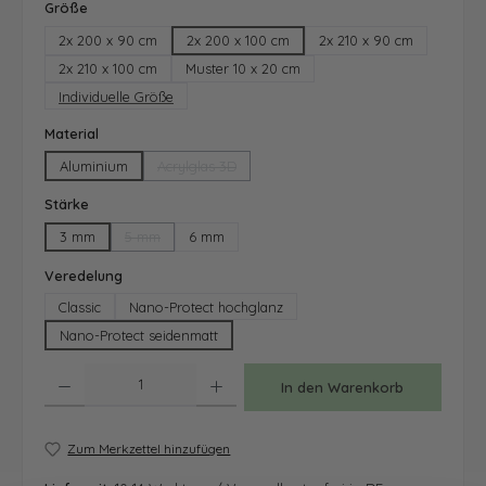
auswählen
Größe
2x 200 x 90 cm
2x 200 x 100 cm
2x 210 x 90 cm
2x 210 x 100 cm
Muster 10 x 20 cm
Individuelle Größe
auswählen
Material
Aluminium
Acrylglas 3D
(Diese Option ist zurzeit nicht verfügbar.)
auswählen
Stärke
3 mm
5 mm
6 mm
(Diese Option ist zurzeit nicht verfügbar.)
auswählen
Veredelung
Classic
Nano-Protect hochglanz
Nano-Protect seidenmatt
Produkt Anzahl: Gib den gewünschten Wert ein oder benutze die Schaltfläche
In den Warenkorb
Zum Merkzettel hinzufügen