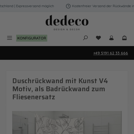
Zum Hauptinhalt springen
hland | Expressversand möglich
Kostenfreier Versand der Rückwände in D
Du hast 0 Produk
KONFIGURATOR
+49 5191 62 33 666
Duschrückwand mit Kunst V4
Motiv, als Badrückwand zum
Fliesenersatz
Bildergalerie überspringen