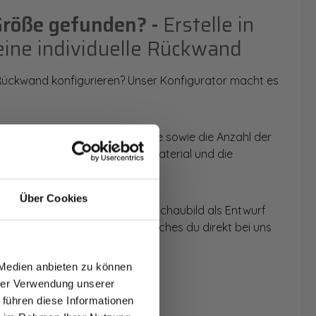
Größe gefunden? -
Erstelle in
eine individuelle Rückwand
 Rückwand konfigurieren? Unser Konfigurator macht es
 Anwendungsbereich, die Größe sowie die Anzahl der
t du dein Wunschmotiv, das Material und die
Über Cookies
 werden dir die Rückwände im Schaubild als Entwurf
T AUF
u dein individuelles Angebot, welches du direkt bei uns
NDE
 Medien anbieten zu können
den.
hrer Verwendung unserer
 führen diese Informationen