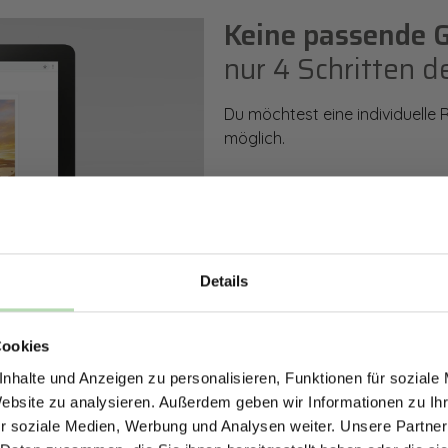
Keine passende 
nur 4 Schritten d
Du möchtest eine individuelle
möglich.
So einfach geht es: Wähle den
Rückwand. Anschließend kanns
Zusatzveredelung auswählen.
Details
Mithilfe unseres Konfigurators
ERHALTE 5% RABAT
dargestellt. Parallel erhältst d
bestellen kannst.
Cookies
DEINE RÜCKWÄ
nhalte und Anzeigen zu personalisieren, Funktionen für soziale
Jetzt zum Newsletter anmel
Website zu analysieren. Außerdem geben wir Informationen zu I
Zum Konfigurator
r soziale Medien, Werbung und Analysen weiter. Unsere Partner