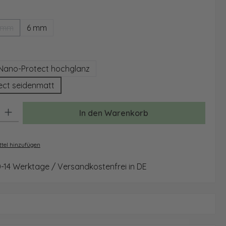
ählen
 mm
6 mm
(Diese Option ist zurzeit nicht verfügbar.)
auswählen
Nano-Protect hochglanz
ect seidenmatt
: Gib den gewünschten Wert ein oder benutze die Schaltflächen um 
In den Warenkorb
tel hinzufügen
0-14 Werktage / Versandkostenfrei in DE