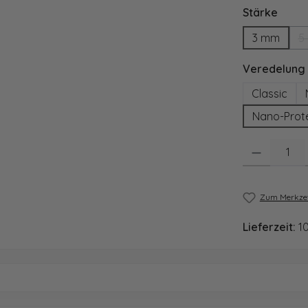
ausw
Stärke
3 mm
5
Veredelung
Classic
Nano-Prot
Produkt Anzahl
Zum Merkzet
Lieferzeit:
1