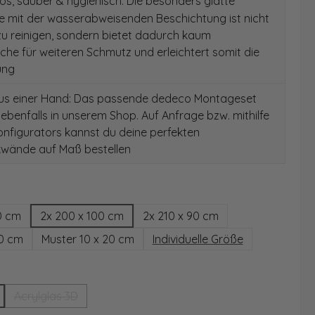
s, sauber & hygienisch: Die besonders glatte
e mit der wasserabweisenden Beschichtung ist nicht
 zu reinigen, sondern bietet dadurch kaum
äche für weiteren Schmutz und erleichtert somit die
ung
aus einer Hand: Das passende dedeco Montageset
 ebenfalls in unserem Shop. Auf Anfrage bzw. mithilfe
nfigurators kannst du deine perfekten
wände auf Maß bestellen
hlen
0 cm
2x 200 x 100 cm
2x 210 x 90 cm
00 cm
Muster 10 x 20 cm
Individuelle Größe
wählen
Acrylglas 3D
(Diese Option ist zurzeit nicht verfügbar.)