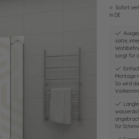
Sofort ver
in DE
Ausgeze
satte, int
Wohlbefind
sorgt für 
Einfach
Montage m
So wird d
Vorkenntni
Langleb
wasserdich
angebracht
für Schimm