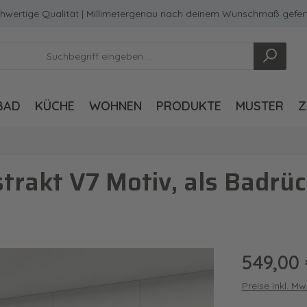
ge Qualität | Millimetergenau nach deinem Wunschmaß gefertigt
BAD
KÜCHE
WOHNEN
PRODUKTE
MUSTER
Z
trakt V7 Motiv, als Badr
Regulärer Pre
549,00
Preise inkl. M