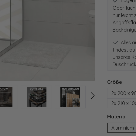
Fugenlo
Oberfläch
nur leicht
Angriffsfl
Badreinig
Alles 
findest du
unseres Ko
Duschrück
auswä
Größe
2x 200 x 9
2x 210 x 1
aus
Material
Aluminium