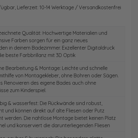
fügbar, Lieferzeit: 10-14 Werktage / Versandkostenfrei
ichnete Qualität: Hochwertige Materialien und
ensive Farben sorgen für ein ganz neues
en in deinem Badezimmer. Exzellenter Digitaldruck
die beste Farbbrillanz mit 3D Optik
e Bearbeitung & Montage: Leichte und schnelle
ithilfe von Montagekleber, ohne Bohren oder Sägen.
as Renovieren des eigene Bades auch ohne
sse zum Kinderspiel.
ig & wasserfest: Die Rückwände sind robust,
t und können direkt auf alte Fliesen oder Putz
 werden. Die nahtlose Montage bietet keinen Platz
el und konserviert die darunterliegenden Fliesen