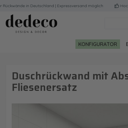
kwände in Deutschland | Expressversand möglich
Hochwerti
m Hauptinhalt springen
Zur Suche springen
Zur Hauptnavigation springen
KONFIGURATOR
Duschrückwand mit Abs
Fliesenersatz
Bildergalerie überspringen