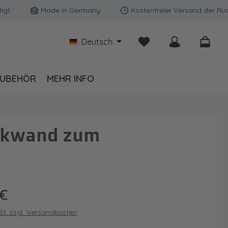
Made in Germany
Kostenfreier Versand der Rückwänd
Du hast 0 Produkte auf
Deutsch
UBEHÖR
MEHR INFO
ückwand zum
is:
 €
wSt. zzgl. Versandkosten