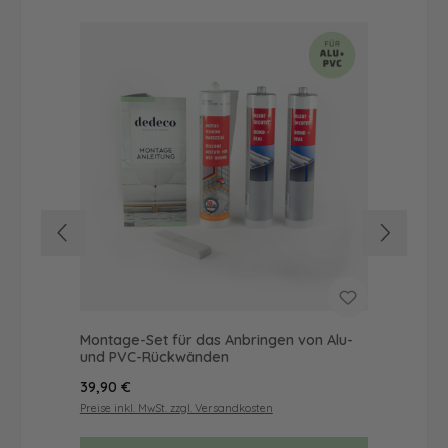
Montage-Set für das Anbringen von Alu-
Dus
und PVC-Rückwänden
Ba
Regulärer Preis:
Reg
39,90 €
54
Preise inkl. MwSt. zzgl. Versandkosten
Prei