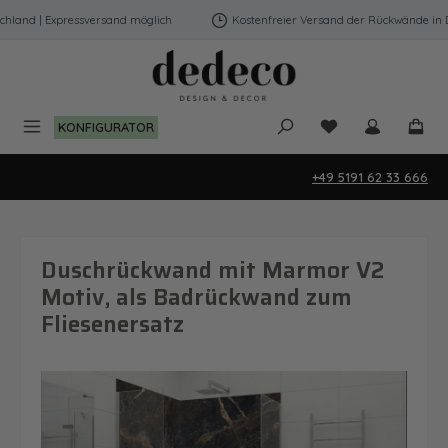
Zum Hauptinhalt springen
land | Expressversand möglich
Kostenfreier Versand der Rückwände in Deu
Du hast 0 Produk
KONFIGURATOR
+49 5191 62 33 666
Duschrückwand mit Marmor V2
Motiv, als Badrückwand zum
Fliesenersatz
Bildergalerie überspringen