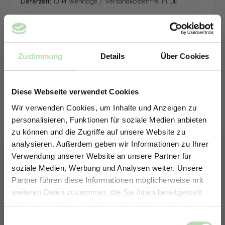
Lieferzeit:
10-14 Werktage / Versandkostenfrei in DE
Zustimmung
Details
Über Cookies
Diese Webseite verwendet Cookies
Wir verwenden Cookies, um Inhalte und Anzeigen zu
personalisieren, Funktionen für soziale Medien anbieten
zu können und die Zugriffe auf unsere Website zu
analysieren. Außerdem geben wir Informationen zu Ihrer
Verwendung unserer Website an unsere Partner für
soziale Medien, Werbung und Analysen weiter. Unsere
Partner führen diese Informationen möglicherweise mit
ERHALTE 5% RABATT AUF
weiteren Daten zusammen, die Sie ihnen bereitgestellt
DEINE RÜCKWÄNDE
haben oder die sie im Rahmen Ihrer Nutzung der Dienste
Jetzt zum Newsletter anmelden.
gesammelt haben.
Keine passende Größe gefunden? -
Einwilligungsauswahl