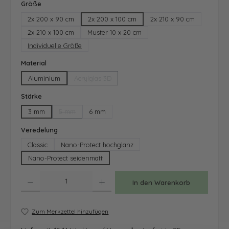
auswählen
Größe
2x 200 x 90 cm
2x 200 x 100 cm
2x 210 x 90 cm
2x 210 x 100 cm
Muster 10 x 20 cm
Individuelle Größe
auswählen
Material
Aluminium
Acrylglas 3D
(Diese Option ist zurzeit nicht verfügbar.)
auswählen
Stärke
3 mm
5 mm
6 mm
(Diese Option ist zurzeit nicht verfügbar.)
auswählen
Veredelung
Classic
Nano-Protect hochglanz
Nano-Protect seidenmatt
Produkt Anzahl: Gib den gewünschten Wert ein oder benutze die Schaltfläche
In den Warenkorb
Zum Merkzettel hinzufügen