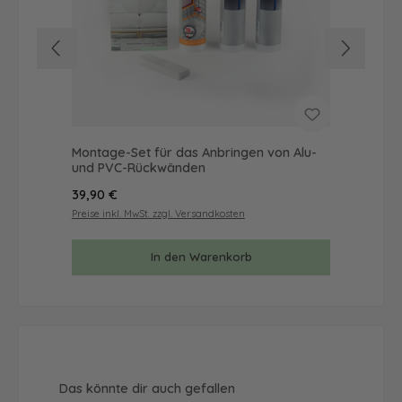
Montage-Set für das Anbringen von Alu-
Mus
und PVC-Rückwänden
& 
Regulärer Preis:
Reg
39,90 €
9,9
Preise inkl. MwSt. zzgl. Versandkosten
Prei
In den Warenkorb
Produktgalerie überspringen
Das könnte dir auch gefallen