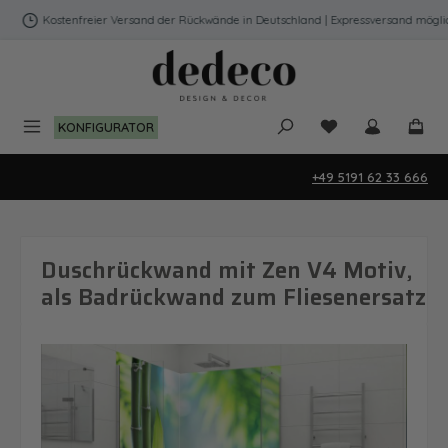
Zum Hauptinhalt springen
Kostenfreier Versand der Rückwände in Deutschland | Expressversand möglich
Du hast 0 Produk
KONFIGURATOR
+49 5191 62 33 666
Duschrückwand mit Zen V4 Motiv,
als Badrückwand zum Fliesenersatz
Bildergalerie überspringen