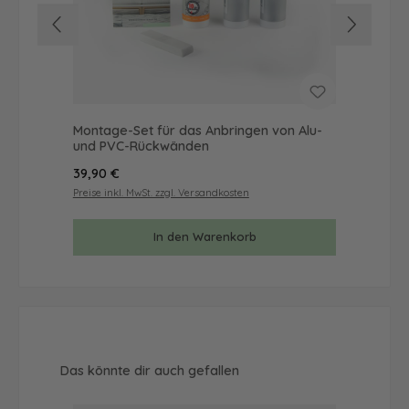
Montage-Set für das Anbringen von Alu-
Mus
und PVC-Rückwänden
& 
Regulärer Preis:
Reg
39,90 €
9,9
Preise inkl. MwSt. zzgl. Versandkosten
Prei
In den Warenkorb
Produktgalerie überspringen
Das könnte dir auch gefallen