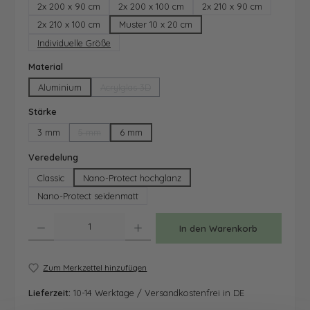
2x 200 x 90 cm
2x 200 x 100 cm
2x 210 x 90 cm
2x 210 x 100 cm
Muster 10 x 20 cm
Individuelle Größe
auswählen
Material
Aluminium
Acrylglas 3D
(Diese Option ist zurzeit nicht verfügbar.)
auswählen
Stärke
3 mm
5 mm
6 mm
(Diese Option ist zurzeit nicht verfügbar.)
auswählen
Veredelung
Classic
Nano-Protect hochglanz
Nano-Protect seidenmatt
Produkt Anzahl: Gib den gewünschten Wert ein oder benutze die Schaltfläche
In den Warenkorb
Zum Merkzettel hinzufügen
Lieferzeit:
10-14 Werktage / Versandkostenfrei in DE