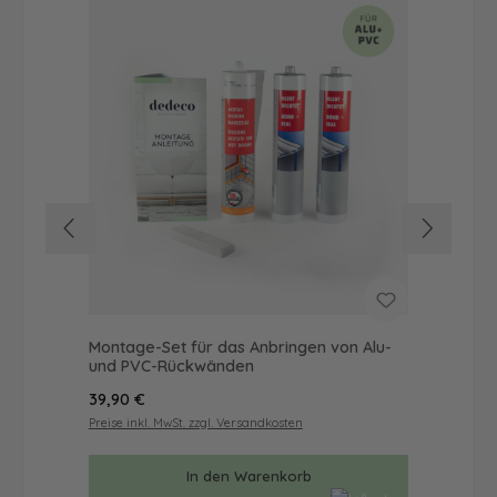
Montage-Set für das Anbringen von Alu-
Dus
und PVC-Rückwänden
Ba
Regulärer Preis:
Reg
39,90 €
42
Preise inkl. MwSt. zzgl. Versandkosten
Prei
In den Warenkorb