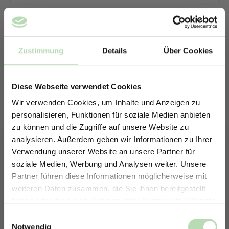
Zustimmung
Details
Über Cookies
Diese Webseite verwendet Cookies
Wir verwenden Cookies, um Inhalte und Anzeigen zu
personalisieren, Funktionen für soziale Medien anbieten
zu können und die Zugriffe auf unsere Website zu
analysieren. Außerdem geben wir Informationen zu Ihrer
Verwendung unserer Website an unsere Partner für
soziale Medien, Werbung und Analysen weiter. Unsere
Partner führen diese Informationen möglicherweise mit
ERHALTE 5% RABATT AUF
weiteren Daten zusammen, die Sie ihnen bereitgestellt
DEINE RÜCKWÄNDE
haben oder die sie im Rahmen Ihrer Nutzung der Dienste
Keine passende Größe gefunden? -
Jetzt zum Newsletter anmelden.
gesammelt haben.
Einwilligungsauswahl
Erstelle in nur 4 Schritten deine
Notwendig