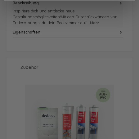
Beschreibung
Inspiriere dich und entdecke neue
Gestaltungsmöglichkeiten!Mit den Duschrückwänden von
Dedeco bringst du dein Badezimmer auf…
Mehr
Eigenschaften
Produktgalerie überspringen
Zubehör