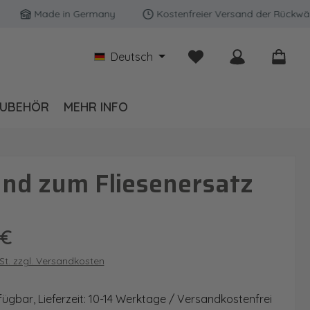
Made in Germany
Kostenfreier Versand der Rückwände i
Du hast 0 Produkte auf
Deutsch
UBEHÖR
MEHR INFO
nd zum Fliesenersatz
is:
 €
wSt. zzgl. Versandkosten
fügbar, Lieferzeit: 10-14 Werktage / Versandkostenfrei