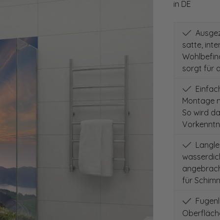
in DE
Ausgeze
satte, int
Wohlbefind
sorgt für 
Einfach
Montage m
So wird d
Vorkenntni
Langleb
wasserdich
angebracht
für Schimm
Fugenlo
Oberfläch