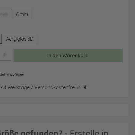
ählen
 mm
6 mm
(Diese Option ist zurzeit nicht verfügbar.)
wählen
Acrylglas 3D
: Gib den gewünschten Wert ein oder benutze die Schaltflächen um 
In den Warenkorb
tel hinzufügen
0-14 Werktage / Versandkostenfrei in DE
Größe gefunden? -
Erstelle in