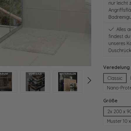
nur leicht
Angriffsfl
Badreinig
Alles 
findest du
unseres Ko
Duschrück
Veredelung
Classic
Nano-Prot
auswä
Größe
2x 200 x 9
Muster 10 