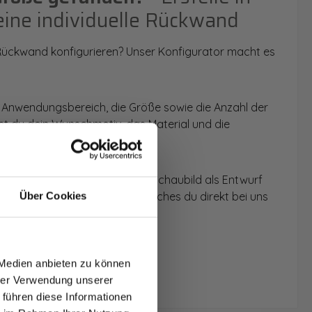
eine individuelle Rückwand
 Rückwand konfigurieren? Unser Konfigurator macht es
 Anwendungsbereich, die Größe sowie die Anzahl der
t du dein Wunschmotiv, das Material und die
 werden dir die Rückwände im Schaubild als Entwurf
u dein individuelles Angebot, welches du direkt bei uns
Über Cookies
T AUF
NDE
 Medien anbieten zu können
den.
hrer Verwendung unserer
 führen diese Informationen