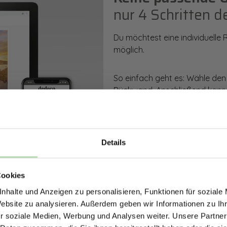
nur 4 Schritten d
Du möchtest eine individuelle
möglich.
So einfach geht es: Wähle den
Rückwand. Anschließend kanns
Zusatzveredelung auswählen.
Mithilfe unseres Konfigurators
dargestellt. Parallel erhältst d
Details
bestellen kannst.
ERHALTE 5% RABAT
Cookies
DEINE RÜCKWÄ
Zum Konfigurator
nhalte und Anzeigen zu personalisieren, Funktionen für soziale
Jetzt zum Newsletter anmel
Website zu analysieren. Außerdem geben wir Informationen zu I
r soziale Medien, Werbung und Analysen weiter. Unsere Partner