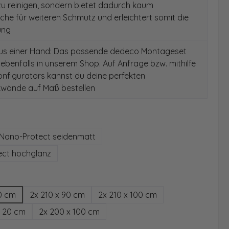
 zu reinigen, sondern bietet dadurch kaum
äche für weiteren Schmutz und erleichtert somit die
ung
aus einer Hand: Das passende dedeco Montageset
 ebenfalls in unserem Shop. Auf Anfrage bzw. mithilfe
nfigurators kannst du deine perfekten
wände auf Maß bestellen
auswählen
Nano-Protect seidenmatt
ect hochglanz
hlen
0 cm
2x 210 x 90 cm
2x 210 x 100 cm
x 20 cm
2x 200 x 100 cm