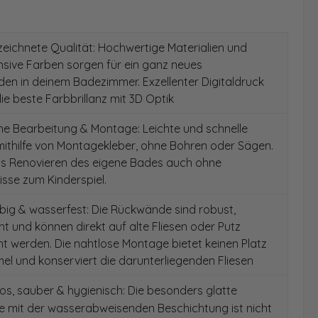
ichnete Qualität: Hochwertige Materialien und
ensive Farben sorgen für ein ganz neues
en in deinem Badezimmer. Exzellenter Digitaldruck
die beste Farbbrillanz mit 3D Optik
e Bearbeitung & Montage: Leichte und schnelle
ithilfe von Montagekleber, ohne Bohren oder Sägen.
as Renovieren des eigene Bades auch ohne
sse zum Kinderspiel.
ig & wasserfest: Die Rückwände sind robust,
t und können direkt auf alte Fliesen oder Putz
 werden. Die nahtlose Montage bietet keinen Platz
el und konserviert die darunterliegenden Fliesen
s, sauber & hygienisch: Die besonders glatte
e mit der wasserabweisenden Beschichtung ist nicht