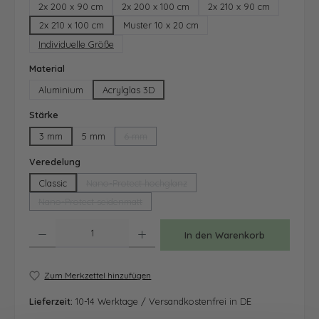
2x 200 x 90 cm
2x 200 x 100 cm
2x 210 x 90 cm
2x 210 x 100 cm
Muster 10 x 20 cm
Individuelle Größe
auswählen
Material
Aluminium
Acrylglas 3D
auswählen
Stärke
3 mm
5 mm
6 mm
(Diese Option ist zurzeit nicht verfügbar.)
auswählen
Veredelung
Classic
Nano-Protect hochglanz
(Diese Option ist zurzeit nicht verfügbar.)
Nano-Protect seidenmatt
(Diese Option ist zurzeit nicht verfügbar.)
Produkt Anzahl: Gib den gewünschten Wert ein oder benutze die Schaltfläche
In den Warenkorb
Zum Merkzettel hinzufügen
Lieferzeit:
10-14 Werktage / Versandkostenfrei in DE