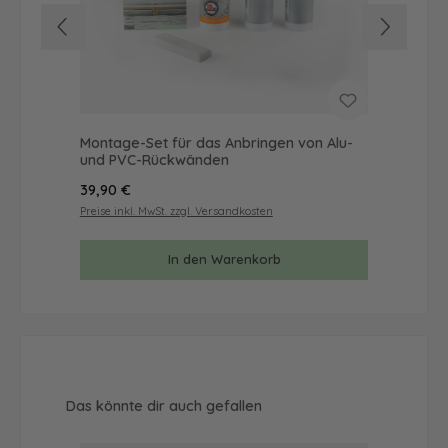
Montage-Set für das Anbringen von Alu-
Mus
und PVC-Rückwänden
& 
Regulärer Preis:
Reg
39,90 €
9,9
Preise inkl. MwSt. zzgl. Versandkosten
Prei
In den Warenkorb
Produktgalerie überspringen
Das könnte dir auch gefallen