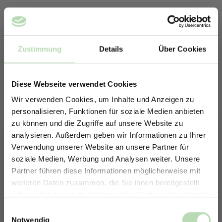
Zustimmung
Details
Über Cookies
Diese Webseite verwendet Cookies
Wir verwenden Cookies, um Inhalte und Anzeigen zu
personalisieren, Funktionen für soziale Medien anbieten
zu können und die Zugriffe auf unsere Website zu
analysieren. Außerdem geben wir Informationen zu Ihrer
Verwendung unserer Website an unsere Partner für
soziale Medien, Werbung und Analysen weiter. Unsere
Partner führen diese Informationen möglicherweise mit
ERHALTE 5% RABATT AUF
weiteren Daten zusammen, die Sie ihnen bereitgestellt
DEINE RÜCKWÄNDE
haben oder die sie im Rahmen Ihrer Nutzung der Dienste
Keine passende Größe gefunden? -
Jetzt zum Newsletter anmelden.
gesammelt haben.
Einwilligungsauswahl
Erstelle in nur 4 Schritten deine
Notwendig