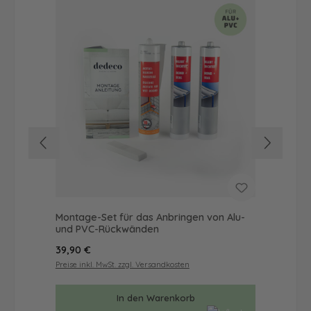
Montage-Set für das Anbringen von Alu-
Dus
und PVC-Rückwänden
Ba
Regulärer Preis:
Reg
39,90 €
42
Preise inkl. MwSt. zzgl. Versandkosten
Prei
In den Warenkorb