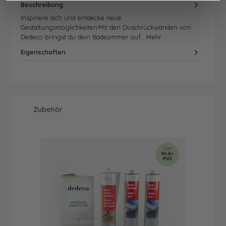
Beschreibung
Inspiriere dich und entdecke neue
Gestaltungsmöglichkeiten!Mit den Duschrückwänden von
Dedeco bringst du dein Badezimmer auf…
Mehr
Eigenschaften
Produktgalerie überspringen
Zubehör