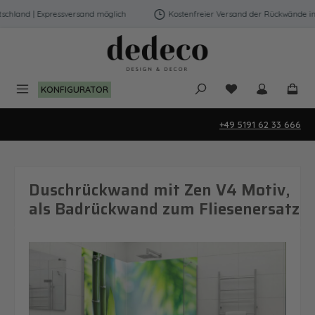
Zum Hauptinhalt springen
hland | Expressversand möglich
Kostenfreier Versand der Rückwände in D
Du hast 0 Produk
KONFIGURATOR
+49 5191 62 33 666
Duschrückwand mit Zen V4 Motiv,
als Badrückwand zum Fliesenersatz
Bildergalerie überspringen