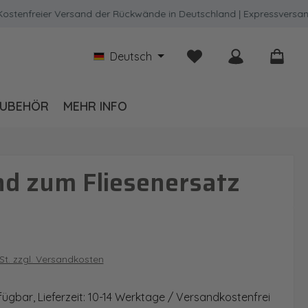
freier Versand der Rückwände in Deutschland | Expressversand mög
Du hast 0 Produkte auf
Deutsch
UBEHÖR
MEHR INFO
d zum Fliesenersatz
is:
wSt. zzgl. Versandkosten
fügbar, Lieferzeit: 10-14 Werktage / Versandkostenfrei