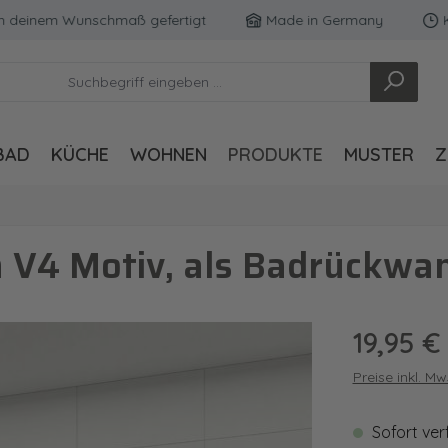
inem Wunschmaß gefertigt
Made in Germany
Kosten
BAD
KÜCHE
WOHNEN
PRODUKTE
MUSTER
Z
 V4 Motiv, als Badrückwan
Regulärer Pre
19,95 €
Preise inkl. M
Sofort ver