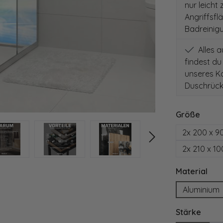
nur leicht
Angriffsfl
Badreinig
Alles 
findest du
unseres Ko
Duschrück
auswä
Größe
2x 200 x 9
2x 210 x 1
aus
Material
Aluminium
ausw
Stärke