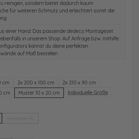
 zu reinigen, sondern bietet dadurch kaum
äche für weiteren Schmutz und erleichtert somit die
ung
aus einer Hand: Das passende dedeco Montageset
 ebenfalls in unserem Shop. Auf Anfrage bzw. mithilfe
nfigurators kannst du deine perfekten
wände auf Maß bestellen
hlen
0 cm
2x 200 x 100 cm
2x 210 x 90 cm
Individuelle Größe
00 cm
Muster 10 x 20 cm
wählen
Acrylglas 3D
(Diese Option ist zurzeit nicht verfügbar.)
ählen