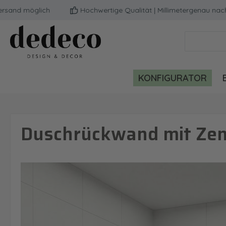
d möglich
Hochwertige Qualität | Millimetergenau nach de
m Hauptinhalt springen
Zur Suche springen
Zur Hauptnavigation springen
KONFIGURATOR
Duschrückwand mit Zen
Bildergalerie überspringen