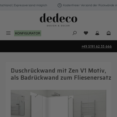
Zum Hauptinhalt springen
hland | Expressversand möglich
Kostenfreier Versand der Rückwände in D
Du hast 0 Produk
KONFIGURATOR
+49 5191 62 33 666
Duschrückwand mit Zen V1 Motiv,
als Badrückwand zum Fliesenersatz
Bildergalerie überspringen