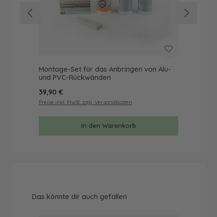
Montage-Set für das Anbringen von Alu-
Mus
und PVC-Rückwänden
& 
Regulärer Preis:
Reg
39,90 €
9,9
Preise inkl. MwSt. zzgl. Versandkosten
Prei
In den Warenkorb
Produktgalerie überspringen
Das könnte dir auch gefallen