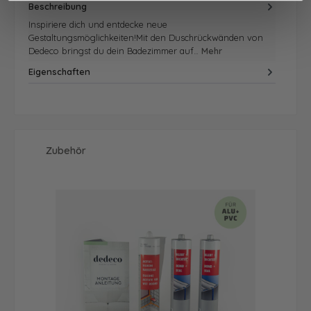
Beschreibung
Inspiriere dich und entdecke neue
Gestaltungsmöglichkeiten!Mit den Duschrückwänden von
Dedeco bringst du dein Badezimmer auf…
Mehr
Eigenschaften
Produktgalerie überspringen
Zubehör