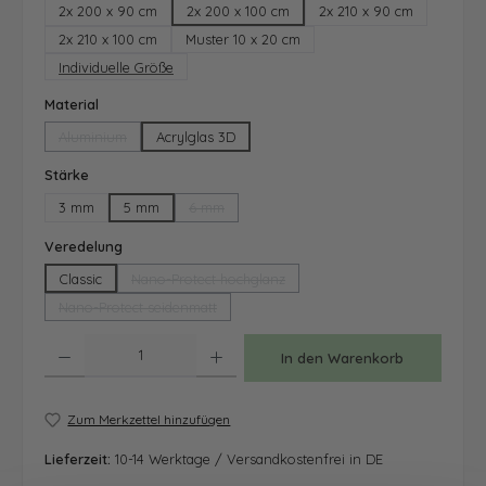
2x 200 x 90 cm
2x 200 x 100 cm
2x 210 x 90 cm
2x 210 x 100 cm
Muster 10 x 20 cm
Individuelle Größe
auswählen
Material
Aluminium
Acrylglas 3D
(Diese Option ist zurzeit nicht verfügbar.)
auswählen
Stärke
3 mm
5 mm
6 mm
(Diese Option ist zurzeit nicht verfügbar.)
auswählen
Veredelung
Classic
Nano-Protect hochglanz
(Diese Option ist zurzeit nicht verfügbar.)
Nano-Protect seidenmatt
(Diese Option ist zurzeit nicht verfügbar.)
Produkt Anzahl: Gib den gewünschten Wert ein oder benutze die Schaltfläche
In den Warenkorb
Zum Merkzettel hinzufügen
Lieferzeit:
10-14 Werktage / Versandkostenfrei in DE