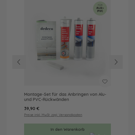
Montage-Set für das Anbringen von Alu-
Dus
und PVC-Rückwänden
Ba
Regulärer Preis:
Reg
39,90 €
57
Preise inkl. MwSt. zzgl. Versandkosten
Prei
In den Warenkorb