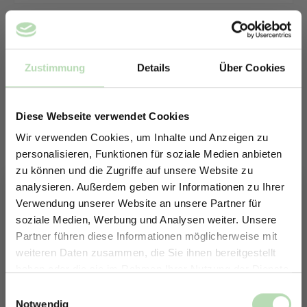
Zustimmung
Details
Über Cookies
Diese Webseite verwendet Cookies
Wir verwenden Cookies, um Inhalte und Anzeigen zu
personalisieren, Funktionen für soziale Medien anbieten
zu können und die Zugriffe auf unsere Website zu
analysieren. Außerdem geben wir Informationen zu Ihrer
Verwendung unserer Website an unsere Partner für
soziale Medien, Werbung und Analysen weiter. Unsere
Partner führen diese Informationen möglicherweise mit
ERHALTE 5% RABATT AUF
weiteren Daten zusammen, die Sie ihnen bereitgestellt
DEINE RÜCKWÄNDE
haben oder die sie im Rahmen Ihrer Nutzung der Dienste
Keine passende Größe gefunden? -
Jetzt zum Newsletter anmelden.
gesammelt haben.
Einwilligungsauswahl
Erstelle in nur 4 Schritten deine
Notwendig