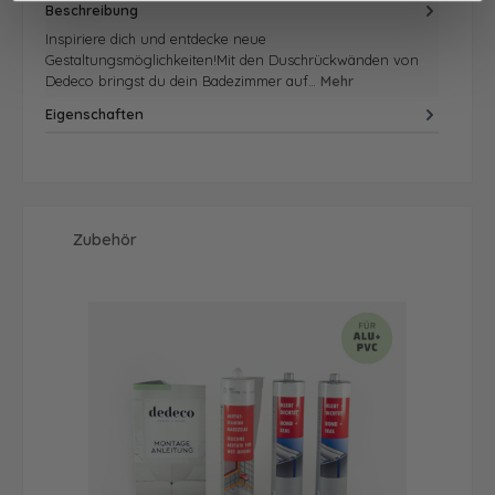
Beschreibung
Inspiriere dich und entdecke neue
Gestaltungsmöglichkeiten!Mit den Duschrückwänden von
Dedeco bringst du dein Badezimmer auf…
Mehr
Eigenschaften
Produktgalerie überspringen
Zubehör