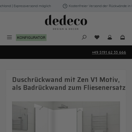
Zum Hauptinhalt springen
land | Expressversand möglich
Kostenfreier Versand der Rückwände in De
Du hast 0 Produk
KONFIGURATOR
+49 5191 62 33 666
Duschrückwand mit Zen V1 Motiv,
als Badrückwand zum Fliesenersatz
Bildergalerie überspringen