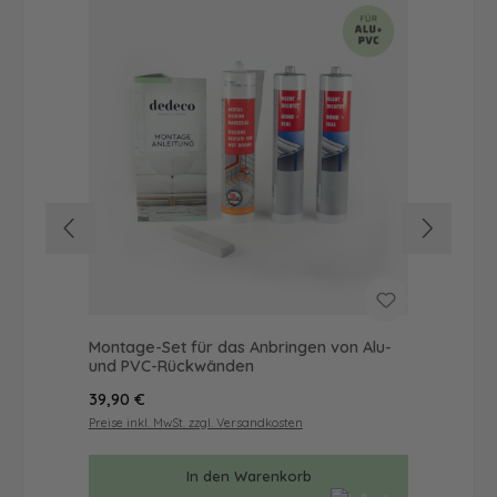
Montage-Set für das Anbringen von Alu-
Dus
und PVC-Rückwänden
Ba
Regulärer Preis:
Reg
39,90 €
57
Preise inkl. MwSt. zzgl. Versandkosten
Prei
In den Warenkorb