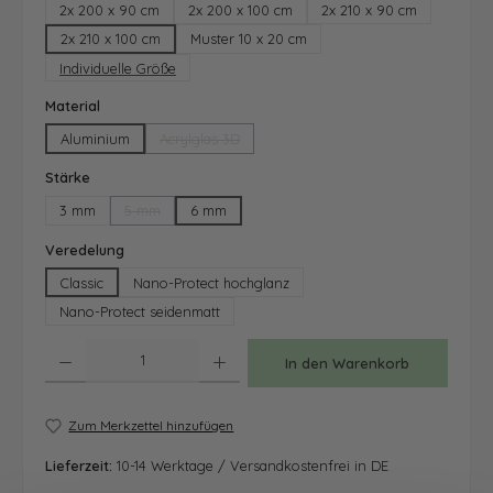
2x 200 x 90 cm
2x 200 x 100 cm
2x 210 x 90 cm
2x 210 x 100 cm
Muster 10 x 20 cm
Individuelle Größe
auswählen
Material
Aluminium
Acrylglas 3D
(Diese Option ist zurzeit nicht verfügbar.)
auswählen
Stärke
3 mm
5 mm
6 mm
(Diese Option ist zurzeit nicht verfügbar.)
auswählen
Veredelung
Classic
Nano-Protect hochglanz
Nano-Protect seidenmatt
Produkt Anzahl: Gib den gewünschten Wert ein oder benutze die Schaltfläche
In den Warenkorb
Zum Merkzettel hinzufügen
Lieferzeit:
10-14 Werktage / Versandkostenfrei in DE