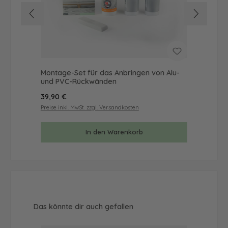
Montage-Set für das Anbringen von Alu-
Mus
und PVC-Rückwänden
& 
Regulärer Preis:
Reg
39,90 €
9,9
Preise inkl. MwSt. zzgl. Versandkosten
Prei
In den Warenkorb
Produktgalerie überspringen
Das könnte dir auch gefallen