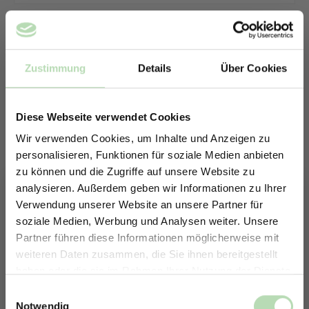
Zustimmung
Details
Über Cookies
Diese Webseite verwendet Cookies
Wir verwenden Cookies, um Inhalte und Anzeigen zu
personalisieren, Funktionen für soziale Medien anbieten
zu können und die Zugriffe auf unsere Website zu
analysieren. Außerdem geben wir Informationen zu Ihrer
Verwendung unserer Website an unsere Partner für
soziale Medien, Werbung und Analysen weiter. Unsere
Partner führen diese Informationen möglicherweise mit
ERHALTE 5% RABATT AUF
weiteren Daten zusammen, die Sie ihnen bereitgestellt
DEINE RÜCKWÄNDE
haben oder die sie im Rahmen Ihrer Nutzung der Dienste
Keine passende Größe gefunden? -
Jetzt zum Newsletter anmelden.
gesammelt haben.
Einwilligungsauswahl
Erstelle in nur 4 Schritten deine
Notwendig