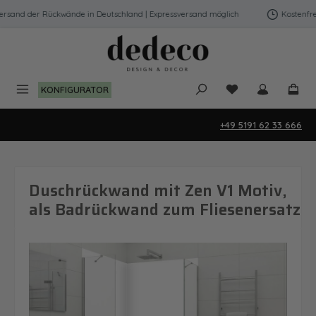
Zum Hauptinhalt springen
sand der Rückwände in Deutschland | Expressversand möglich
Kostenfreie
Du hast 0 Produk
KONFIGURATOR
+49 5191 62 33 666
Duschrückwand mit Zen V1 Motiv,
als Badrückwand zum Fliesenersatz
Bildergalerie überspringen