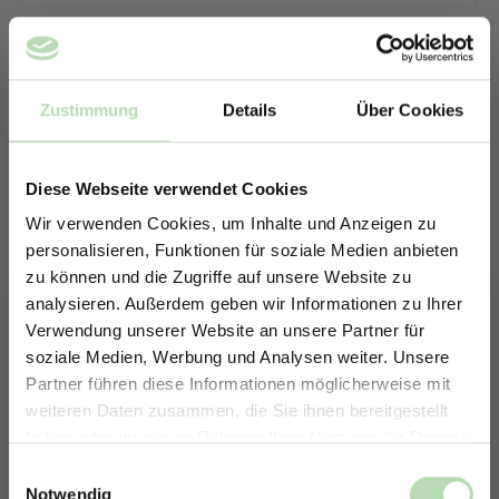
Zustimmung
Details
Über Cookies
Diese Webseite verwendet Cookies
Wir verwenden Cookies, um Inhalte und Anzeigen zu
personalisieren, Funktionen für soziale Medien anbieten
zu können und die Zugriffe auf unsere Website zu
analysieren. Außerdem geben wir Informationen zu Ihrer
Verwendung unserer Website an unsere Partner für
soziale Medien, Werbung und Analysen weiter. Unsere
Partner führen diese Informationen möglicherweise mit
ERHALTE 5% RABATT AUF
weiteren Daten zusammen, die Sie ihnen bereitgestellt
DEINE RÜCKWÄNDE
haben oder die sie im Rahmen Ihrer Nutzung der Dienste
Keine passende Größe gefunden? -
Jetzt zum Newsletter anmelden.
gesammelt haben.
Einwilligungsauswahl
Erstelle in nur 4 Schritten deine
Notwendig