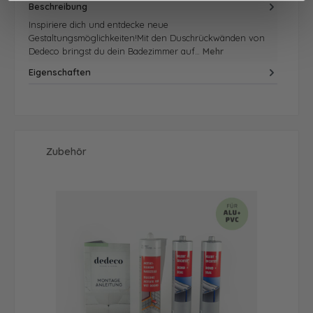
Beschreibung
Inspiriere dich und entdecke neue
Gestaltungsmöglichkeiten!Mit den Duschrückwänden von
Dedeco bringst du dein Badezimmer auf…
Mehr
Eigenschaften
Produktgalerie überspringen
Zubehör