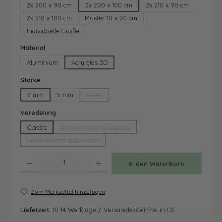
2x 200 x 90 cm
2x 200 x 100 cm
2x 210 x 90 cm
2x 210 x 100 cm
Muster 10 x 20 cm
Individuelle Größe
auswählen
Material
Aluminium
Acrylglas 3D
auswählen
Stärke
3 mm
5 mm
6 mm
(Diese Option ist zurzeit nicht verfügbar.)
auswählen
Veredelung
Classic
Nano-Protect hochglanz
(Diese Option ist zurzeit nicht verfügbar.)
Nano-Protect seidenmatt
(Diese Option ist zurzeit nicht verfügbar.)
Produkt Anzahl: Gib den gewünschten Wert ein oder benutze die Schaltfläche
In den Warenkorb
Zum Merkzettel hinzufügen
Lieferzeit:
10-14 Werktage / Versandkostenfrei in DE