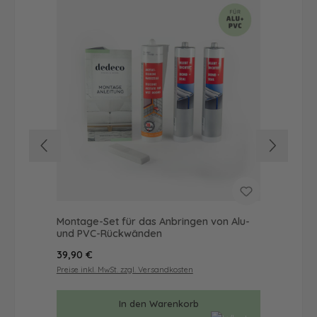
Montage-Set für das Anbringen von Alu-
Dus
und PVC-Rückwänden
Ba
Regulärer Preis:
Reg
39,90 €
57
Preise inkl. MwSt. zzgl. Versandkosten
Prei
In den Warenkorb