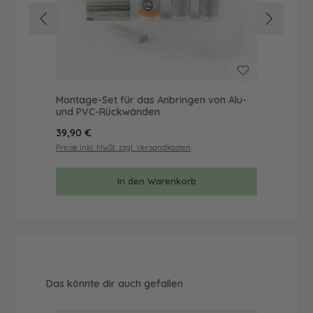
Montage-Set für das Anbringen von Alu-
Mus
und PVC-Rückwänden
& 
Regulärer Preis:
Reg
39,90 €
9,9
Preise inkl. MwSt. zzgl. Versandkosten
Prei
In den Warenkorb
Produktgalerie überspringen
Das könnte dir auch gefallen