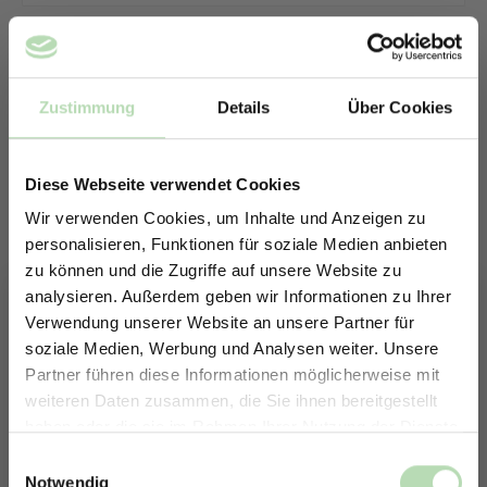
Zustimmung
Details
Über Cookies
Diese Webseite verwendet Cookies
Wir verwenden Cookies, um Inhalte und Anzeigen zu
personalisieren, Funktionen für soziale Medien anbieten
zu können und die Zugriffe auf unsere Website zu
analysieren. Außerdem geben wir Informationen zu Ihrer
Verwendung unserer Website an unsere Partner für
soziale Medien, Werbung und Analysen weiter. Unsere
Partner führen diese Informationen möglicherweise mit
ERHALTE 5% RABATT AUF
weiteren Daten zusammen, die Sie ihnen bereitgestellt
DEINE RÜCKWÄNDE
haben oder die sie im Rahmen Ihrer Nutzung der Dienste
Keine passende Größe gefunden? -
Jetzt zum Newsletter anmelden.
gesammelt haben.
Einwilligungsauswahl
Erstelle in nur 4 Schritten deine
Notwendig