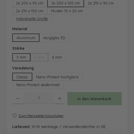
2x 200 x 90 cm
2x 200 x 100 cm
2x 210 x 90 cm
2x 210 x 100 cm
Muster 10 x 20 cm
Individuelle Größe
auswählen
Material
Aluminium
Acrylglas 3D
auswählen
Stärke
3 mm
5 mm
6 mm
(Diese Option ist zurzeit nicht verfügbar.)
auswählen
Veredelung
Classic
Nano-Protect hochglanz
Nano-Protect seidenmatt
Produkt Anzahl: Gib den gewünschten Wert ein oder benutze die Schaltfläche
In den Warenkorb
Zum Merkzettel hinzufügen
Lieferzeit:
10-14 Werktage / Versandkostenfrei in DE