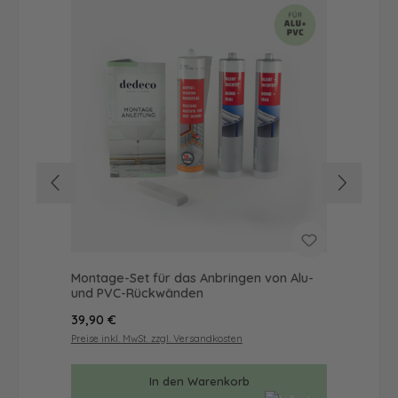
Montage-Set für das Anbringen von Alu-
Dus
und PVC-Rückwänden
Ba
Regulärer Preis:
Reg
39,90 €
57
Preise inkl. MwSt. zzgl. Versandkosten
Prei
In den Warenkorb