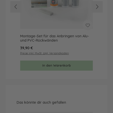
Montage-Set für das Anbringen von Alu-
Mus
und PVC-Rückwänden
& 
Regulärer Preis:
Reg
39,90 €
9,9
Preise inkl. MwSt. zzgl. Versandkosten
Prei
In den Warenkorb
Produktgalerie überspringen
Das könnte dir auch gefallen