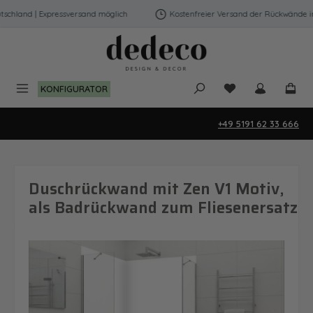
Zum Hauptinhalt springen
chland | Expressversand möglich
Kostenfreier Versand der Rückwände in D
Du hast 0 Produk
KONFIGURATOR
+49 5191 62 33 666
Duschrückwand mit Zen V1 Motiv,
als Badrückwand zum Fliesenersatz
Bildergalerie überspringen