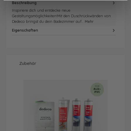
Beschreibung
Inspiriere dich und entdecke neue
Gestaltungsmöglichkeiten!Mit den Duschrückwänden von
Dedeco bringst du dein Badezimmer auf…
Mehr
Eigenschaften
Produktgalerie überspringen
Zubehör