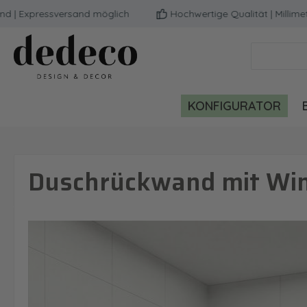
Expressversand möglich
Hochwertige Qualität | Millimeter
m Hauptinhalt springen
Zur Suche springen
Zur Hauptnavigation springen
KONFIGURATOR
Duschrückwand mit Wint
Bildergalerie überspringen