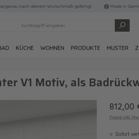
genau nach deinem Wunschmaß gefertigt
Made in Germany
BAD
KÜCHE
WOHNEN
PRODUKTE
MUSTER
Z
er V1 Motiv, als Badrück
Regulärer Pre
812,00 
Preise inkl. M
Sofort ver