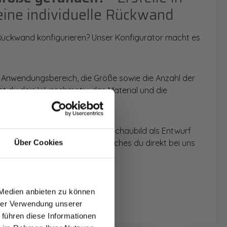
eine individuelle Rückwand
 Rückwand konfigurieren? Unser Konfigurator macht es
 Anwendungsbereich, die Größe sowie die Anzahl der
t du dein Wunschmotiv, das Material und die
 werden dir die Rückwände im Schaubild als Entwurf
u dein individuelles Angebot, welches du direkt bei uns
Über Cookies
T AUF
NDE
 Medien anbieten zu können
den.
hrer Verwendung unserer
 führen diese Informationen