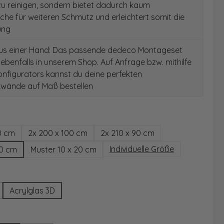
 zu reinigen, sondern bietet dadurch kaum
äche für weiteren Schmutz und erleichtert somit die
ung
aus einer Hand: Das passende dedeco Montageset
 ebenfalls in unserem Shop. Auf Anfrage bzw. mithilfe
nfigurators kannst du deine perfekten
wände auf Maß bestellen
hlen
0 cm
2x 200 x 100 cm
2x 210 x 90 cm
Individuelle Größe
00 cm
Muster 10 x 20 cm
wählen
Acrylglas 3D
Option ist zurzeit nicht verfügbar.)
ählen