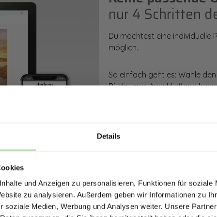
nur 4 Schritten d
Du möchtest eine individuelle
möglich.
So einfach geht es: Wähle den
Rückwand. Anschließend kanns
Zusatzveredelung auswählen.
Mithilfe unseres Konfigurators
dargestellt. Parallel erhältst d
Details
bestellen kannst.
ERHALTE 5% RABAT
Cookies
DEINE RÜCKWÄ
Zum Konfigurator
nhalte und Anzeigen zu personalisieren, Funktionen für soziale
Jetzt zum Newsletter anmel
Website zu analysieren. Außerdem geben wir Informationen zu I
r soziale Medien, Werbung und Analysen weiter. Unsere Partner