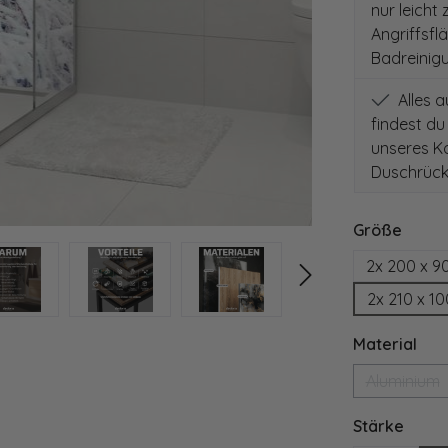
nur leicht
Angriffsfl
Badreinig
Alles 
findest du
unseres Ko
Duschrück
auswä
Größe
2x 200 x 9
2x 210 x 1
aus
Material
Aluminium
(Diese 
ausw
Stärke