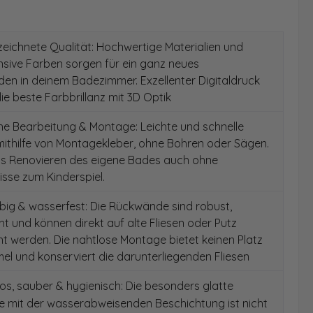
ichnete Qualität: Hochwertige Materialien und
ensive Farben sorgen für ein ganz neues
en in deinem Badezimmer. Exzellenter Digitaldruck
die beste Farbbrillanz mit 3D Optik
e Bearbeitung & Montage: Leichte und schnelle
ithilfe von Montagekleber, ohne Bohren oder Sägen.
as Renovieren des eigene Bades auch ohne
sse zum Kinderspiel.
ig & wasserfest: Die Rückwände sind robust,
t und können direkt auf alte Fliesen oder Putz
 werden. Die nahtlose Montage bietet keinen Platz
el und konserviert die darunterliegenden Fliesen
s, sauber & hygienisch: Die besonders glatte
e mit der wasserabweisenden Beschichtung ist nicht