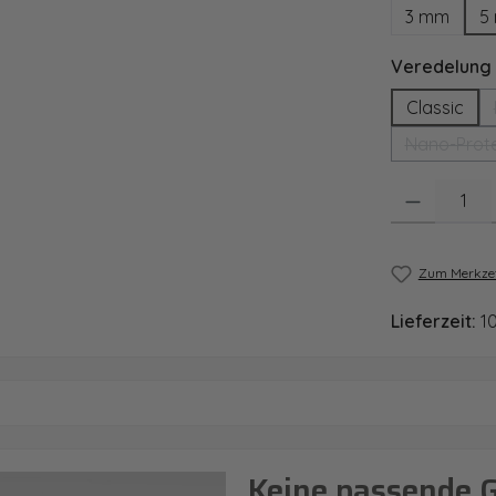
3 mm
5
Veredelung
Classic
Nano-Prote
Produkt Anzahl
Zum Merkzet
Lieferzeit:
1
Keine passende 