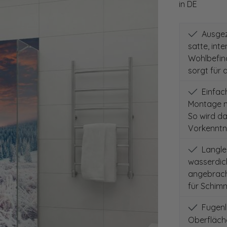
in DE
Ausgeze
satte, int
Wohlbefind
sorgt für 
Einfach
Montage m
So wird d
Vorkenntni
Langleb
wasserdich
angebracht
für Schimm
Fugenlo
Oberfläch