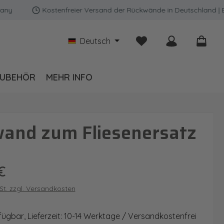
Kostenfreier Versand der Rückwände in Deutschland | Expre
Du hast 0 Produkte auf
Deutsch
UBEHÖR
MEHR INFO
wand zum Fliesenersatz
is:
€
wSt. zzgl. Versandkosten
fügbar, Lieferzeit: 10-14 Werktage / Versandkostenfrei