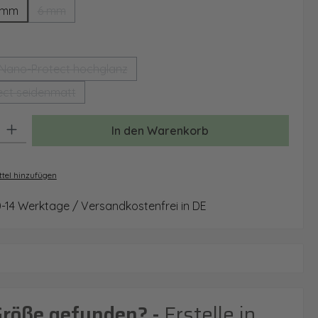
 mm
6 mm
(Diese Option ist zurzeit nicht verfügbar.)
auswählen
Nano-Protect hochglanz
(Diese Option ist zurzeit nicht verfügbar.)
ct seidenmatt
(Diese Option ist zurzeit nicht verfügbar.)
: Gib den gewünschten Wert ein oder benutze die Schaltflächen um 
In den Warenkorb
tel hinzufügen
0-14 Werktage / Versandkostenfrei in DE
Größe gefunden? -
Erstelle in