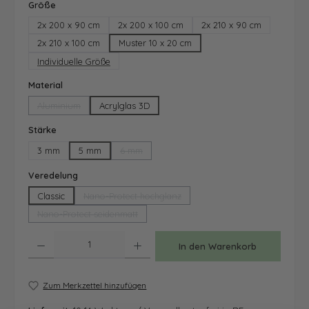
auswählen
Größe
2x 200 x 90 cm
2x 200 x 100 cm
2x 210 x 90 cm
2x 210 x 100 cm
Muster 10 x 20 cm
Individuelle Größe
auswählen
Material
Aluminium
Acrylglas 3D
(Diese Option ist zurzeit nicht verfügbar.)
auswählen
Stärke
3 mm
5 mm
6 mm
(Diese Option ist zurzeit nicht verfügbar.)
auswählen
Veredelung
Classic
Nano-Protect hochglanz
(Diese Option ist zurzeit nicht verfügbar.)
Nano-Protect seidenmatt
(Diese Option ist zurzeit nicht verfügbar.)
Produkt Anzahl: Gib den gewünschten Wert ein oder benutze die Schaltfläche
In den Warenkorb
Zum Merkzettel hinzufügen