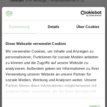
Lieferzeit:
10-14 Werktage / Versandkostenfrei in DE
Zustimmung
Details
Über Cookies
Diese Webseite verwendet Cookies
Wir verwenden Cookies, um Inhalte und Anzeigen zu
personalisieren, Funktionen für soziale Medien anbieten
zu können und die Zugriffe auf unsere Website zu
analysieren. Außerdem geben wir Informationen zu Ihrer
Verwendung unserer Website an unsere Partner für
soziale Medien, Werbung und Analysen weiter. Unsere
Partner führen diese Informationen möglicherweise mit
ERHALTE 5% RABATT AUF
weiteren Daten zusammen, die Sie ihnen bereitgestellt
DEINE RÜCKWÄNDE
haben oder die sie im Rahmen Ihrer Nutzung der Dienste
Jetzt zum Newsletter anmelden.
gesammelt haben.
Keine passende Größe gefunden? -
Einwilligungsauswahl