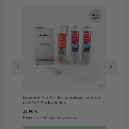
Montage-Set für das Anbringen von Alu-
Dus
und PVC-Rückwänden
Ba
Regulärer Preis:
Reg
39,90 €
52
Preise inkl. MwSt. zzgl. Versandkosten
Prei