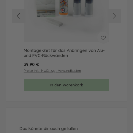
Montage-Set für das Anbringen von Alu-
Mus
und PVC-Rückwänden
& 
Regulärer Preis:
Reg
39,90 €
9,9
Preise inkl. MwSt. zzgl. Versandkosten
Prei
In den Warenkorb
Produktgalerie überspringen
Das könnte dir auch gefallen