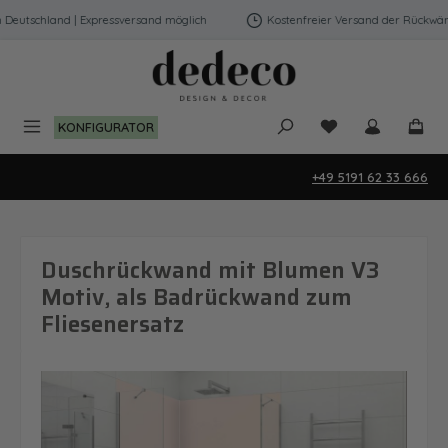
Zum Hauptinhalt springen
eutschland | Expressversand möglich
Kostenfreier Versand der Rückwände
Du hast 0 Produk
KONFIGURATOR
+49 5191 62 33 666
Duschrückwand mit Blumen V3
Motiv, als Badrückwand zum
Fliesenersatz
Bildergalerie überspringen