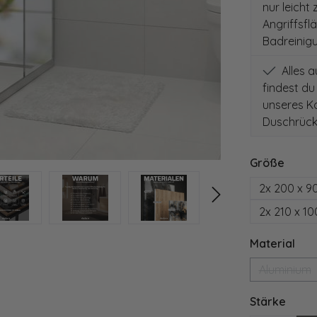
nur leicht
Angriffsfl
Badreinig
Alles 
findest du
unseres Ko
Duschrück
auswä
Größe
2x 200 x 9
2x 210 x 1
aus
Material
Aluminium
(Diese 
ausw
Stärke