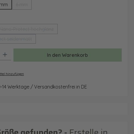
 mm
6 mm
(Diese Option ist zurzeit nicht verfügbar.)
auswählen
Nano-Protect hochglanz
(Diese Option ist zurzeit nicht verfügbar.)
ct seidenmatt
(Diese Option ist zurzeit nicht verfügbar.)
: Gib den gewünschten Wert ein oder benutze die Schaltflächen um 
In den Warenkorb
tel hinzufügen
0-14 Werktage / Versandkostenfrei in DE
Größe gefunden? -
Erstelle in