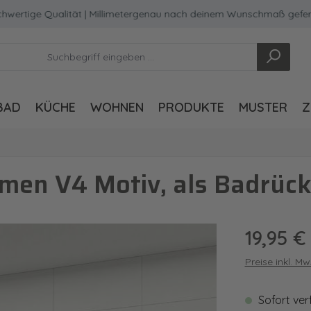
ge Qualität | Millimetergenau nach deinem Wunschmaß gefertigt
BAD
KÜCHE
WOHNEN
PRODUKTE
MUSTER
Z
men V4 Motiv, als Badrüc
Regulärer Pre
19,95 €
Preise inkl. M
Sofort ver