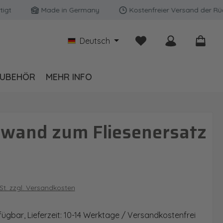
Made in Germany
Kostenfreier Versand der Rückwän
Du hast 0 Produkte auf
Deutsch
UBEHÖR
MEHR INFO
kwand zum Fliesenersatz
is:
wSt. zzgl. Versandkosten
fügbar, Lieferzeit: 10-14 Werktage / Versandkostenfrei