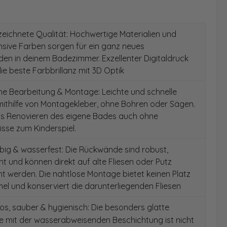
ichnete Qualität: Hochwertige Materialien und
ensive Farben sorgen für ein ganz neues
en in deinem Badezimmer. Exzellenter Digitaldruck
die beste Farbbrillanz mit 3D Optik
e Bearbeitung & Montage: Leichte und schnelle
ithilfe von Montagekleber, ohne Bohren oder Sägen.
as Renovieren des eigene Bades auch ohne
sse zum Kinderspiel.
ig & wasserfest: Die Rückwände sind robust,
t und können direkt auf alte Fliesen oder Putz
 werden. Die nahtlose Montage bietet keinen Platz
el und konserviert die darunterliegenden Fliesen
s, sauber & hygienisch: Die besonders glatte
e mit der wasserabweisenden Beschichtung ist nicht