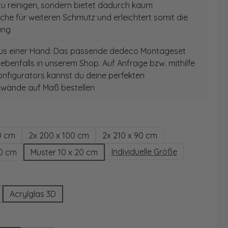
 zu reinigen, sondern bietet dadurch kaum
äche für weiteren Schmutz und erleichtert somit die
ung
aus einer Hand: Das passende dedeco Montageset
 ebenfalls in unserem Shop. Auf Anfrage bzw. mithilfe
nfigurators kannst du deine perfekten
wände auf Maß bestellen
hlen
0 cm
2x 200 x 100 cm
2x 210 x 90 cm
Individuelle Größe
00 cm
Muster 10 x 20 cm
wählen
Acrylglas 3D
Option ist zurzeit nicht verfügbar.)
ählen