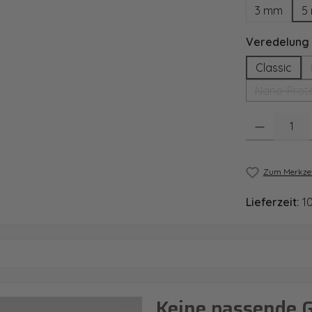
3 mm
5
Veredelung
Classic
Nano-Prote
Produkt Anzahl
Zum Merkzet
Lieferzeit:
1
Keine passende 