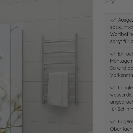
in DE
Ausgeze
satte, int
Wohlbefind
sorgt für 
Einfach
Montage m
So wird d
Vorkenntni
Langleb
wasserdich
angebracht
für Schimm
Fugenlo
Oberfläch