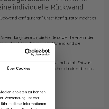
eine individuelle Rückwand
 Rückwand konfigurieren? Unser Konfigurator macht es
 Anwendungsbereich, die Größe sowie die Anzahl der
t du dein Wunschmotiv, das Material und die
 werden dir die Rückwände im Schaubild als Entwurf
u dein individuelles Angebot, welches du direkt bei uns
Über Cookies
T AUF
NDE
 Medien anbieten zu können
den.
hrer Verwendung unserer
 führen diese Informationen