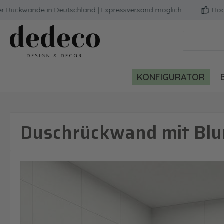
ckwände in Deutschland | Expressversand möglich
Hochwerti
m Hauptinhalt springen
Zur Suche springen
Zur Hauptnavigation springen
KONFIGURATOR
Duschrückwand mit Blu
Bildergalerie überspringen