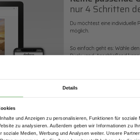
nur 4 Schritten d
Du möchtest eine individuelle
möglich.
So einfach geht es: Wähle den
Rückwand. Anschließend kanns
Zusatzveredelung auswählen.
Mithilfe unseres Konfigurators
dargestellt. Parallel erhältst d
Details
bestellen kannst.
ERHALTE 5% RABAT
Cookies
DEINE RÜCKWÄ
Zum Konfigurator
nhalte und Anzeigen zu personalisieren, Funktionen für soziale
Jetzt zum Newsletter anmel
Website zu analysieren. Außerdem geben wir Informationen zu I
r soziale Medien, Werbung und Analysen weiter. Unsere Partner