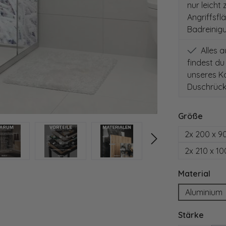
nur leicht
Angriffsfl
Badreinig
Alles 
findest du
unseres Ko
Duschrück
auswä
Größe
2x 200 x 9
2x 210 x 1
aus
Material
Aluminium
ausw
Stärke