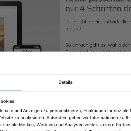
nur 4 Schritten d
Du möchtest eine individuelle
möglich.
So einfach geht es: Wähle den
Rückwand. Anschließend kanns
Zusatzveredelung auswählen.
Mithilfe unseres Konfigurators
dargestellt. Parallel erhältst d
Details
bestellen kannst.
ERHALTE 5% RABAT
Cookies
DEINE RÜCKWÄ
Zum Konfigurator
nhalte und Anzeigen zu personalisieren, Funktionen für soziale
Jetzt zum Newsletter anmel
Website zu analysieren. Außerdem geben wir Informationen zu I
r soziale Medien, Werbung und Analysen weiter. Unsere Partner