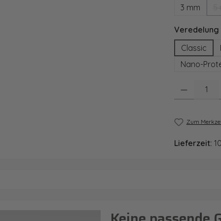
3 mm
5
Veredelung
Classic
Nano-Prote
Produkt Anzahl
Zum Merkzet
Lieferzeit:
1
Keine passende 