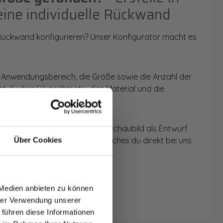
eine individuelle Rückwand
 Rückwand konfigurieren? Unser Konfigurator macht es
 Anwendungsbereich, die Größe sowie die Anzahl der
t du dein Wunschmotiv, das Material und die
 werden dir die Rückwände im Schaubild als Entwurf
u dein individuelles Angebot, welches du direkt bei uns
Über Cookies
T AUF
NDE
 Medien anbieten zu können
den.
hrer Verwendung unserer
 führen diese Informationen