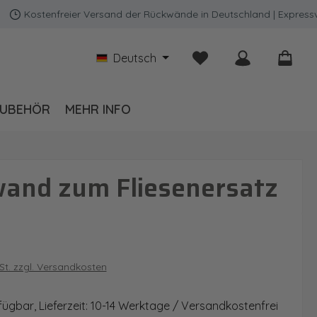
Kostenfreier Versand der Rückwände in Deutschland | Expressversa
Du hast 0 Produkte auf
Deutsch
UBEHÖR
MEHR INFO
wand zum Fliesenersatz
is:
wSt. zzgl. Versandkosten
fügbar, Lieferzeit: 10-14 Werktage / Versandkostenfrei