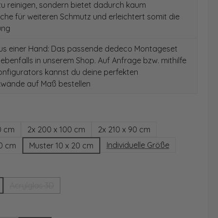
 zu reinigen, sondern bietet dadurch kaum
äche für weiteren Schmutz und erleichtert somit die
ung
aus einer Hand: Das passende dedeco Montageset
 ebenfalls in unserem Shop. Auf Anfrage bzw. mithilfe
nfigurators kannst du deine perfekten
wände auf Maß bestellen
hlen
0 cm
2x 200 x 100 cm
2x 210 x 90 cm
Individuelle Größe
00 cm
Muster 10 x 20 cm
wählen
Acrylglas 3D
(Diese Option ist zurzeit nicht verfügbar.)
ählen