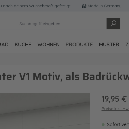
ach deinem Wunschmaß gefertigt
Made in Germany
BAD
KÜCHE
WOHNEN
PRODUKTE
MUSTER
Z
er V1 Motiv, als Badrück
Regulärer Pre
19,95 €
Preise inkl. M
Sofort ver