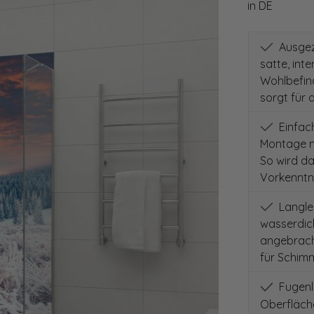
in DE
Ausgeze
satte, int
Wohlbefind
sorgt für 
Einfach
Montage m
So wird d
Vorkenntni
Langleb
wasserdich
angebracht
für Schimm
Fugenlo
Oberfläch