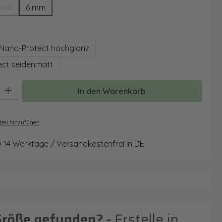
 mm
6 mm
(Diese Option ist zurzeit nicht verfügbar.)
auswählen
Nano-Protect hochglanz
ct seidenmatt
: Gib den gewünschten Wert ein oder benutze die Schaltflächen um 
In den Warenkorb
tel hinzufügen
0-14 Werktage / Versandkostenfrei in DE
Größe gefunden? -
Erstelle in