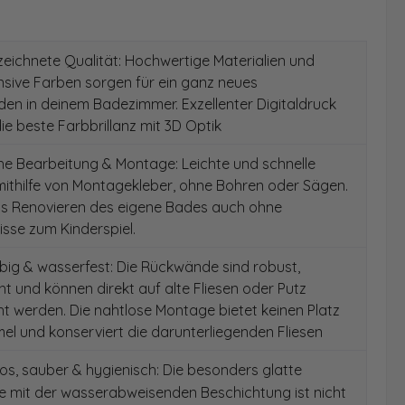
ichnete Qualität: Hochwertige Materialien und
ensive Farben sorgen für ein ganz neues
en in deinem Badezimmer. Exzellenter Digitaldruck
die beste Farbbrillanz mit 3D Optik
e Bearbeitung & Montage: Leichte und schnelle
ithilfe von Montagekleber, ohne Bohren oder Sägen.
as Renovieren des eigene Bades auch ohne
sse zum Kinderspiel.
ig & wasserfest: Die Rückwände sind robust,
t und können direkt auf alte Fliesen oder Putz
 werden. Die nahtlose Montage bietet keinen Platz
el und konserviert die darunterliegenden Fliesen
s, sauber & hygienisch: Die besonders glatte
e mit der wasserabweisenden Beschichtung ist nicht