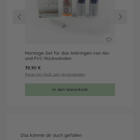
Montage-Set für das Anbringen von Alu-
Mus
und PVC-Rückwänden
& 
Regulärer Preis:
Reg
39,90 €
9,9
Preise inkl. MwSt. zzgl. Versandkosten
Prei
In den Warenkorb
Produktgalerie überspringen
Das könnte dir auch gefallen