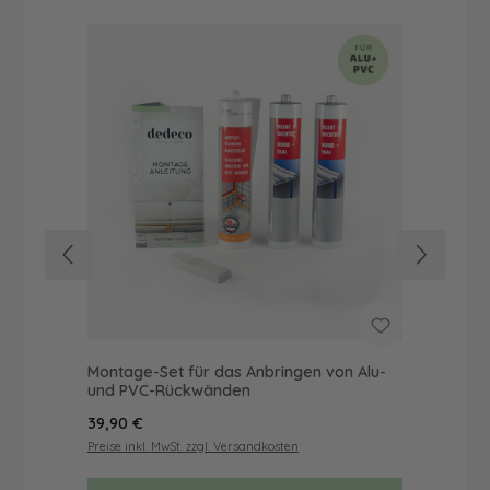
Montage-Set für das Anbringen von Alu-
Dus
und PVC-Rückwänden
Ba
Regulärer Preis:
Reg
39,90 €
19,
Preise inkl. MwSt. zzgl. Versandkosten
Prei