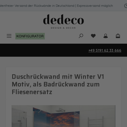
Zum Hauptinhalt springen
nfreier Versand der Rückwände in Deutschland | Expressversand möglich
Du hast 0 Produk
KONFIGURATOR
+49 5191 62 33 666
Duschrückwand mit Winter V1
Motiv, als Badrückwand zum
Fliesenersatz
Bildergalerie überspringen