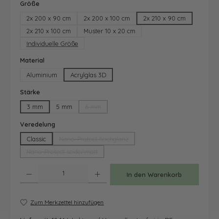
auswählen
Größe
2x 200 x 90 cm
2x 200 x 100 cm
2x 210 x 90 cm
2x 210 x 100 cm
Muster 10 x 20 cm
Individuelle Größe
auswählen
Material
Aluminium
Acrylglas 3D
auswählen
Stärke
3 mm
5 mm
6 mm
(Diese Option ist zurzeit nicht verfügbar.)
auswählen
Veredelung
Classic
Nano-Protect hochglanz
(Diese Option ist zurzeit nicht verfügbar.)
Nano-Protect seidenmatt
(Diese Option ist zurzeit nicht verfügbar.)
Produkt Anzahl: Gib den gewünschten Wert ein oder benutze die Schaltfläche
In den Warenkorb
Zum Merkzettel hinzufügen