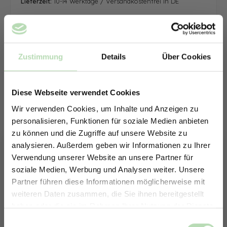
Lieferzeit:
10-14 Werktage / Versandkostenfrei in DE
Zustimmung
Details
Über Cookies
Diese Webseite verwendet Cookies
Wir verwenden Cookies, um Inhalte und Anzeigen zu
personalisieren, Funktionen für soziale Medien anbieten
zu können und die Zugriffe auf unsere Website zu
analysieren. Außerdem geben wir Informationen zu Ihrer
Verwendung unserer Website an unsere Partner für
soziale Medien, Werbung und Analysen weiter. Unsere
Partner führen diese Informationen möglicherweise mit
ERHALTE 5% RABATT AUF
weiteren Daten zusammen, die Sie ihnen bereitgestellt
DEINE RÜCKWÄNDE
haben oder die sie im Rahmen Ihrer Nutzung der Dienste
Jetzt zum Newsletter anmelden.
gesammelt haben.
Keine passende Größe gefunden? -
Einwilligungsauswahl