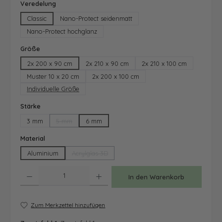
auswählen
Veredelung
Classic
Nano-Protect seidenmatt
Nano-Protect hochglanz
auswählen
Größe
2x 200 x 90 cm
2x 210 x 90 cm
2x 210 x 100 cm
Muster 10 x 20 cm
2x 200 x 100 cm
Individuelle Größe
auswählen
Stärke
3 mm
5 mm
6 mm
(Diese Option ist zurzeit nicht verfügbar.)
auswählen
Material
Aluminium
Acrylglas 3D
(Diese Option ist zurzeit nicht verfügbar.)
Produkt Anzahl: Gib den gewünschten Wert ein oder benutze die Schaltfläche
In den Warenkorb
Zum Merkzettel hinzufügen