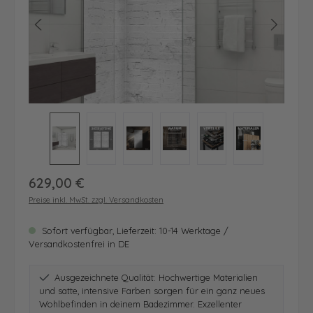
Regulärer Preis:
629,00 €
Preise inkl. MwSt. zzgl. Versandkosten
Sofort verfügbar, Lieferzeit: 10-14 Werktage /
Versandkostenfrei in DE
Ausgezeichnete Qualität: Hochwertige Materialien
und satte, intensive Farben sorgen für ein ganz neues
Wohlbefinden in deinem Badezimmer. Exzellenter