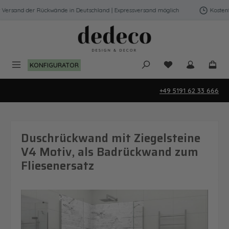
Zum Hauptinhalt springen
ersand der Rückwände in Deutschland | Expressversand möglich
Kostenfre
Du hast 0 Produk
KONFIGURATOR
+49 5191 62 33 666
Duschrückwand mit Ziegelsteine
V4 Motiv, als Badrückwand zum
Fliesenersatz
Bildergalerie überspringen