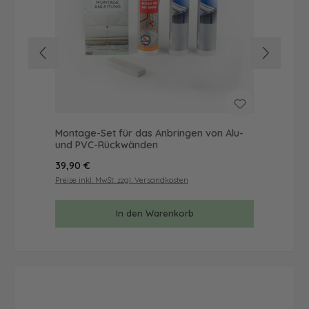
Montage-Set für das Anbringen von Alu-
Mus
und PVC-Rückwänden
& 
Regulärer Preis:
Reg
39,90 €
9,9
Preise inkl. MwSt. zzgl. Versandkosten
Prei
In den Warenkorb