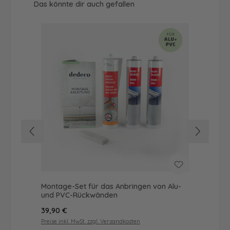
Produktgalerie überspringen
Das könnte dir auch gefallen
Montage-Set für das Anbringen von Alu-
Dus
und PVC-Rückwänden
Ba
Regulärer Preis:
Reg
39,90 €
72
Preise inkl. MwSt. zzgl. Versandkosten
Prei