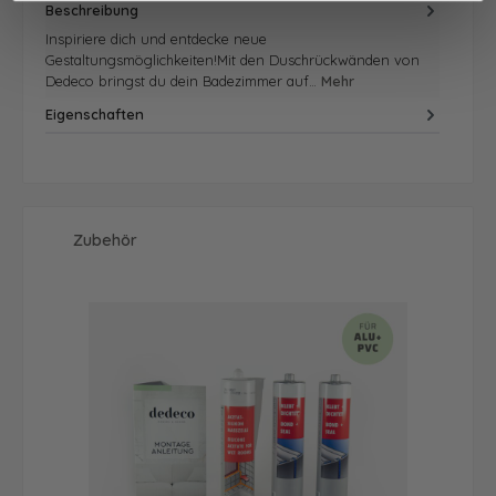
Beschreibung
Inspiriere dich und entdecke neue
Gestaltungsmöglichkeiten!Mit den Duschrückwänden von
Dedeco bringst du dein Badezimmer auf…
Mehr
Eigenschaften
Produktgalerie überspringen
Zubehör