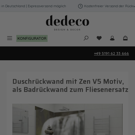
Zum Hauptinhalt springen
 Deutschland | Expressversand möglich
Kostenfreier Versand der Rückwän
Du hast 0 Produk
KONFIGURATOR
+49 5191 62 33 666
Duschrückwand mit Zen V5 Motiv,
als Badrückwand zum Fliesenersatz
Bildergalerie überspringen