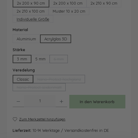
2x 200 x 90 cm
2x 200 x 100 cm
2x 210 x 90 cm
2x 210 x 100 cm
Muster 10 x 20 cm
Individuelle Größe
auswählen
Material
Aluminium
Acrylglas 3D
auswählen
Stärke
3 mm
5 mm
6 mm
(Diese Option ist zurzeit nicht verfügbar.)
auswählen
Veredelung
Classic
Nano-Protect hochglanz
(Diese Option ist zurzeit nicht verfügbar.)
Nano-Protect seidenmatt
(Diese Option ist zurzeit nicht verfügbar.)
Produkt Anzahl: Gib den gewünschten Wert ein oder benutze die Schaltfläche
In den Warenkorb
Zum Merkzettel hinzufügen
Lieferzeit:
10-14 Werktage / Versandkostenfrei in DE