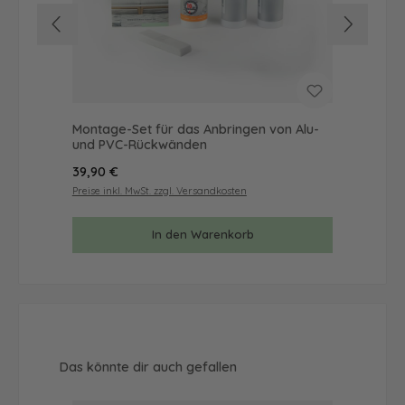
Montage-Set für das Anbringen von Alu-
Mus
und PVC-Rückwänden
& 
Regulärer Preis:
Reg
39,90 €
9,9
Preise inkl. MwSt. zzgl. Versandkosten
Prei
In den Warenkorb
Produktgalerie überspringen
Das könnte dir auch gefallen