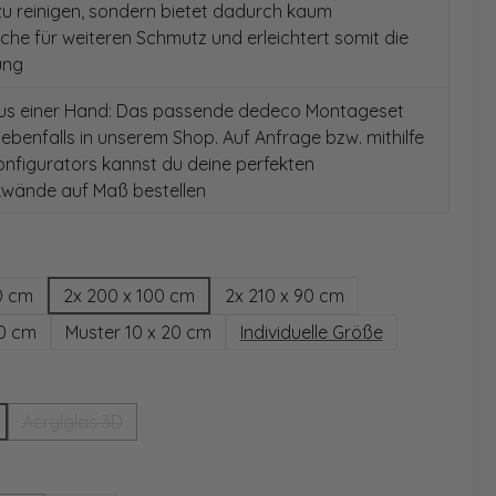
 zu reinigen, sondern bietet dadurch kaum
äche für weiteren Schmutz und erleichtert somit die
ung
aus einer Hand: Das passende dedeco Montageset
 ebenfalls in unserem Shop. Auf Anfrage bzw. mithilfe
nfigurators kannst du deine perfekten
wände auf Maß bestellen
hlen
0 cm
2x 200 x 100 cm
2x 210 x 90 cm
00 cm
Muster 10 x 20 cm
Individuelle Größe
wählen
Acrylglas 3D
(Diese Option ist zurzeit nicht verfügbar.)
ählen