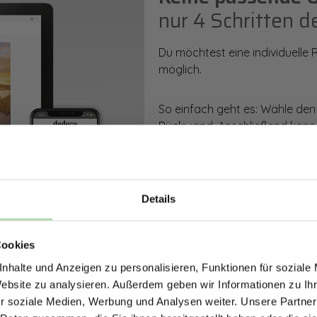
nur 4 Schritten d
Du möchtest eine individuelle
möglich.
So einfach geht es: Wähle den
Rückwand. Anschließend kanns
Zusatzveredelung auswählen.
Mithilfe unseres Konfigurators
dargestellt. Parallel erhältst d
Details
bestellen kannst.
ERHALTE 5% RABAT
Cookies
DEINE RÜCKWÄ
Zum Konfigurator
nhalte und Anzeigen zu personalisieren, Funktionen für soziale
Jetzt zum Newsletter anmel
Website zu analysieren. Außerdem geben wir Informationen zu I
r soziale Medien, Werbung und Analysen weiter. Unsere Partner