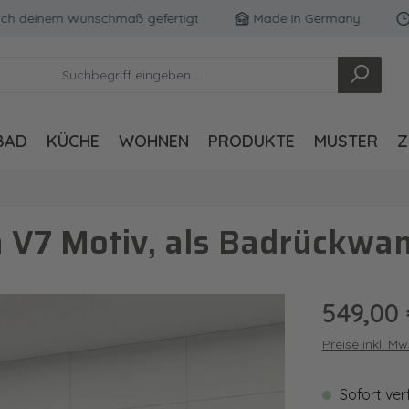
deinem Wunschmaß gefertigt
Made in Germany
Kost
BAD
KÜCHE
WOHNEN
PRODUKTE
MUSTER
Z
V7 Motiv, als Badrückwan
Regulärer Pre
549,00
Preise inkl. M
Sofort ver