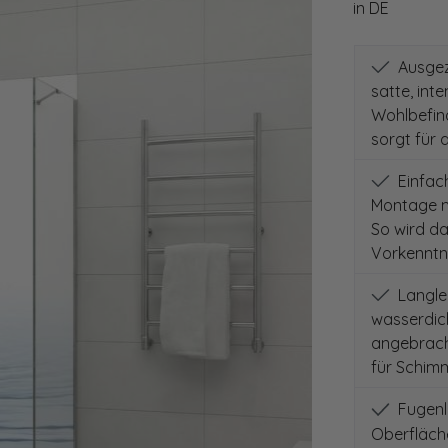
in DE
Ausgeze
satte, int
Wohlbefind
sorgt für 
Einfach
Montage m
So wird d
Vorkenntni
Langleb
wasserdich
angebracht
für Schimm
Fugenlo
Oberfläch