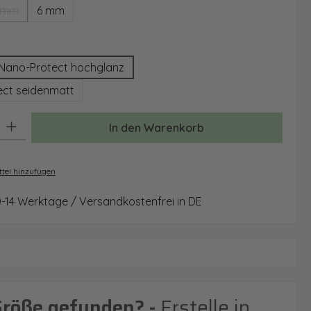
 mm
6 mm
(Diese Option ist zurzeit nicht verfügbar.)
auswählen
Nano-Protect hochglanz
ct seidenmatt
: Gib den gewünschten Wert ein oder benutze die Schaltflächen um 
In den Warenkorb
tel hinzufügen
0-14 Werktage / Versandkostenfrei in DE
Größe gefunden? -
Erstelle in