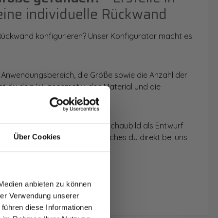
eine individuelle Rückwand
 Rückwand konfigurieren? Unser Konfigurator macht es
 Anwendungsbereich, die Größe sowie die Anzahl der
t du dein Wunschmotiv, das Material und die
 werden dir die Rückwände im Schaubild als Entwurf
u dein individuelles Angebot, welches du direkt bei uns
Über Cookies
T AUF
NDE
 Medien anbieten zu können
den.
hrer Verwendung unserer
 führen diese Informationen