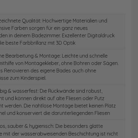
ichnete Qualität: Hochwertige Materialien und
ensive Farben sorgen für ein ganz neues
en in deinem Badezimmer. Exzellenter Digitaldruck
die beste Farbbrillanz mit 3D Optik
e Bearbeitung & Montage: Leichte und schnelle
ithilfe von Montagekleber, ohne Bohren oder Sägen.
as Renovieren des eigene Bades auch ohne
sse zum Kinderspiel.
ig & wasserfest: Die Rückwände sind robust,
t und können direkt auf alte Fliesen oder Putz
 werden. Die nahtlose Montage bietet keinen Platz
el und konserviert die darunterliegenden Fliesen
s, sauber & hygienisch: Die besonders glatte
e mit der wasserabweisenden Beschichtung ist nicht