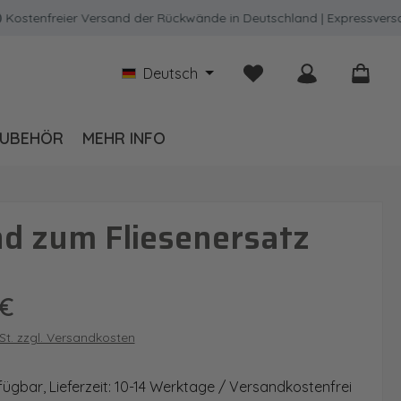
enfreier Versand der Rückwände in Deutschland | Expressversand m
Du hast 0 Produkte auf
Deutsch
UBEHÖR
MEHR INFO
d zum Fliesenersatz
is:
 €
wSt. zzgl. Versandkosten
fügbar, Lieferzeit: 10-14 Werktage / Versandkostenfrei