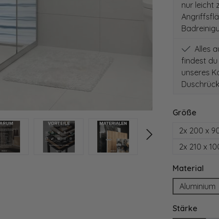
nur leicht
Angriffsfl
Badreinig
Alles 
findest du
unseres Ko
Duschrück
auswä
Größe
2x 200 x 9
2x 210 x 1
aus
Material
Aluminium
ausw
Stärke