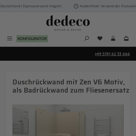
Zum Hauptinhalt springen
eutschland | Expressversand möglich
Kostenfreier Versand der Rückwände 
Du hast 0 Produk
KONFIGURATOR
+49 5191 62 33 666
Duschrückwand mit Zen V6 Motiv,
als Badrückwand zum Fliesenersatz
Bildergalerie überspringen