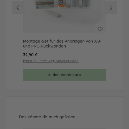
Montage-Set für das Anbringen von Alu-
Mus
und PVC-Rückwänden
& 
Regulärer Preis:
Reg
39,90 €
9,9
Preise inkl. MwSt. zzgl. Versandkosten
Prei
In den Warenkorb
Produktgalerie überspringen
Das könnte dir auch gefallen