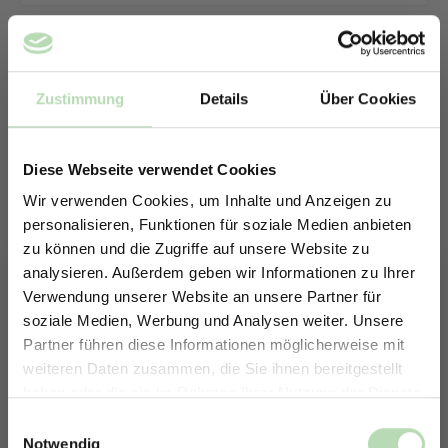
Zustimmung
Details
Über Cookies
Diese Webseite verwendet Cookies
Wir verwenden Cookies, um Inhalte und Anzeigen zu
personalisieren, Funktionen für soziale Medien anbieten
zu können und die Zugriffe auf unsere Website zu
analysieren. Außerdem geben wir Informationen zu Ihrer
Verwendung unserer Website an unsere Partner für
soziale Medien, Werbung und Analysen weiter. Unsere
Partner führen diese Informationen möglicherweise mit
ERHALTE 5% RABATT AUF
weiteren Daten zusammen, die Sie ihnen bereitgestellt
DEINE RÜCKWÄNDE
haben oder die sie im Rahmen Ihrer Nutzung der Dienste
Keine passende Größe gefunden? -
Jetzt zum Newsletter anmelden.
gesammelt haben.
Einwilligungsauswahl
Erstelle in nur 4 Schritten deine
Notwendig