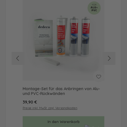
Montage-Set für das Anbringen von Alu-
Dus
und PVC-Rückwänden
Ba
Regulärer Preis:
Reg
39,90 €
57
Preise inkl. MwSt. zzgl. Versandkosten
Prei
In den Warenkorb