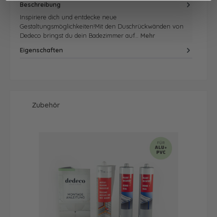
Beschreibung
Inspiriere dich und entdecke neue
Gestaltungsmöglichkeiten!Mit den Duschrückwänden von
Dedeco bringst du dein Badezimmer auf…
Mehr
Eigenschaften
Produktgalerie überspringen
Zubehör