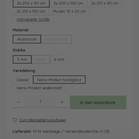
2x 200 x 90 cm
2x 200 x 100 cm
2x 210 x 90 cm
2x 210 x 100 cm
Muster 10 x 20 cm
Individuelle Größe
auswählen
Material
Aluminium
Acrylglas 3D
(Diese Option ist zurzeit nicht verfügbar.)
auswählen
Stärke
3 mm
5 mm
6 mm
(Diese Option ist zurzeit nicht verfügbar.)
auswählen
Veredelung
Classic
Nano-Protect hochglanz
Nano-Protect seidenmatt
Produkt Anzahl: Gib den gewünschten Wert ein oder benutze die Schaltfläche
In den Warenkorb
Zum Merkzettel hinzufügen
Lieferzeit:
10-14 Werktage / Versandkostenfrei in DE